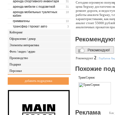
аренда спортивного инвентаря
31
Сегодня огромную популяр
цена Segway достаточно вы
аренда мебели с подсветкой
31
ремонт дороги, и недосту
аренда мобильных туалетных
18
работы аналоги Segway, т.
кабин
характеристиками, как на
гримвагены
10
аналог стоит 55000 рублей
трансфер / прокат авто
3
аналогичных прокатов прак
можно сдавать в аренду дл
Кейтеринг
большой площадью, такие 
Рекомендую
Оформление / декор
аналогичные электро само
пешком пришлось бы весь 
Элементы интерактива
их использования. Выбирая
Фото / видео / аудио
технических характеристи
и на них могут кататься в
2
Производство
Рекомендуют
:
Горбатов Ан
мощности, например 350 Ва
поверхности, поэтому обр
Подарки
Похожие по
еще и в том ,что в нем ст
Персонал
увеличения запаса хода в 
среднем 100000 рублей за
ТрансСервис
новую прибыльную идею для
добавить подрядчика
пока конкуренты Вас не о
Реклама
Как 