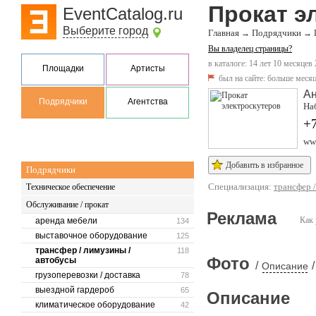
Прокат э
EventCatalog.ru
Выберите город
Главная
Подрядчики
→
→
Вы владелец страницы?
в каталоге: 14 лет 10 месяцев
Площадки
Артисты
был на сайте:
больше месяц
А
Подрядчики
Агентства
Наб
+7
ww
Добавить в избранное
Подрядчики
Специализация:
трансфер 
Техническое обеспечение
Обслуживание / прокат
Реклама
Как 
аренда мебели
134
выставочное оборудование
125
трансфер / лимузины /
118
Фото
автобусы
/
/
Описание
грузоперевозки / доставка
78
выездной гардероб
65
Описание
климатическое оборудование
42