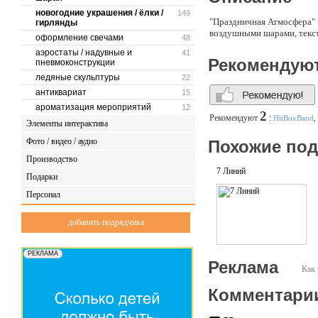
новогодние украшения / ёлки /
149
"Праздничная Атмосфера" 
гирлянды
воздушными шарами, текст
оформление свечами
48
аэростаты / надувные и
41
Рекомендую
пневмоконструкции
ледяные скульптуры
22
антиквариат
15
ароматизация мероприятий
12
2
Рекомендуют
:
HitBoxBand
,
Элементы интерактива
Фото / видео / аудио
Похожие по
Производство
7 Линий
Подарки
Персонал
добавить подрядчика
Реклама
Как 
Комментари