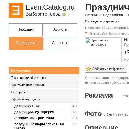
Празднич
EventCatalog.ru
Выберите город
Главная
Подрядчики
→
→
Вы владелец страницы?
в каталоге: 14 лет 5 месяцев 1
Площадки
Артисты
был на сайте:
больше месяц
Но
Подрядчики
Агентства
Лун
+7
www
Добавить в избранное
Подрядчики
Специализация:
декориров
Техническое обеспечение
печать на шарах
,
флористи
Обслуживание / прокат
Кейтеринг
Реклама
Как 
Оформление / декор
декорирование
411
Фото
декорации / бутафория
326
/
/
Описание
флористика / растения
261
воздушные шары / печать на
167
Описание
шарах