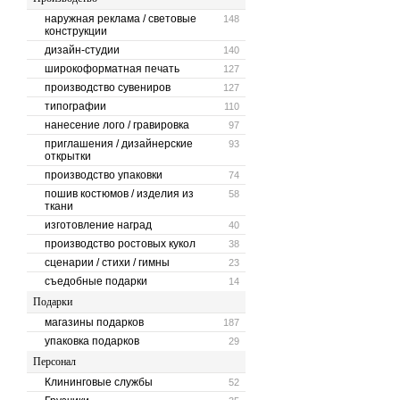
наружная реклама / световые
148
конструкции
дизайн-студии
140
широкоформатная печать
127
производство сувениров
127
типографии
110
нанесение лого / гравировка
97
приглашения / дизайнерские
93
открытки
производство упаковки
74
пошив костюмов / изделия из
58
ткани
изготовление наград
40
производство ростовых кукол
38
сценарии / стихи / гимны
23
съедобные подарки
14
Подарки
магазины подарков
187
упаковка подарков
29
Персонал
Клининговые службы
52