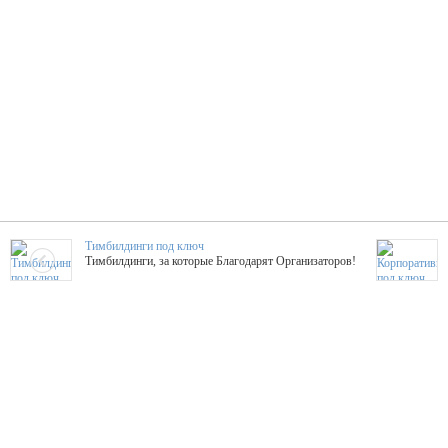
Тимбилдинги под ключ
Тимбилдинги, за которые Благодарят Организаторов!
Жажда Творчества
ТОПовые мастер-классы на мероприятие! Гибкие цены!
ShowTex - Декор и Ди
Мас
ShowTex - производитель огнестойких декораций
ТОП