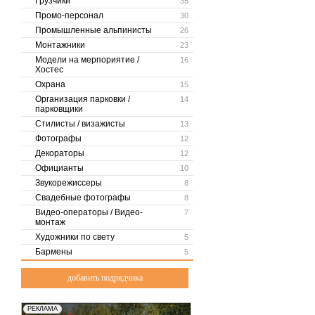
Грузчики
35
Промо-персонал
30
Промышленные альпинисты
26
Монтажники
23
Модели на мерпориятие /
16
Хостес
Охрана
15
Организация парковки /
14
парковщики
Стилисты / визажисты
13
Фотографы
12
Декораторы
12
Официанты
10
Звукорежиссеры
8
Свадебные фотографы
8
Видео-операторы / Видео-
7
монтаж
Художники по свету
5
Бармены
5
добавить подрядчика