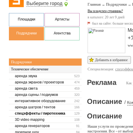
Выберите город
Главная
Подрядчики
→
→
Вы владелец страницы?
в каталоге: 20 лет 9 дней
Площадки
Артисты
был на сайте:
больше месяц
М
Подрядчики
Агентства
+7
www
Добавить в избранное
Подрядчики
Специализация:
спецэффек
Техническое обеспечение
аренда звука
523
Реклама
аренда экранов / проекторов
474
Как 
аренда света
459
аренда сцены / подиумов
320
Описание
интерактивное оборудование
242
/
Ко
аренда шатров / тентов
166
спецэффекты / пиротехника
129
Описание
3D video mapping
108
аренда генераторов
91
Наши услуги по проведен
настроения. Все - от выб
лазерное шоу
84