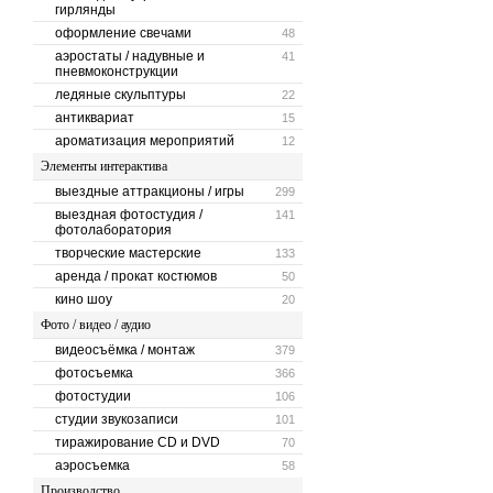
гирлянды
оформление свечами
48
аэростаты / надувные и
41
пневмоконструкции
ледяные скульптуры
22
антиквариат
15
ароматизация мероприятий
12
Элементы интерактива
выездные аттракционы / игры
299
выездная фотостудия /
141
фотолаборатория
творческие мастерские
133
аренда / прокат костюмов
50
кино шоу
20
Фото / видео / аудио
видеосъёмка / монтаж
379
фотосъемка
366
фотостудии
106
студии звукозаписи
101
тиражирование CD и DVD
70
аэросъемка
58
Производство