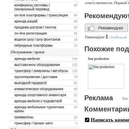
ответственности. Первый 
конференц системы /
49
синхронный перевод
Рекомендую
on-line платформы / трансляция
49
аренда раций
48
продажа шатров / тентов
45
on-line регистрация
38
1
Рекомендуют
:
UniPersonal
водное шоу / шоу фонтанов
18
гибридные платформы
14
Похожие по
Обслуживание / прокат
аренда мебели
Star production
134
выставочное оборудование
125
трансфер / лимузины / автобусы
118
грузоперевозки / доставка
78
выездной гардероб
65
климатическое оборудование
42
аренда спортивного инвентаря
31
Реклама
Как 
аренда мебели с подсветкой
31
аренда мобильных туалетных
Комментари
18
кабин
гримвагены
10
Написать комм
трансфер / прокат авто
3