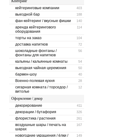
Кейтеринг
кейтеринговые компании
403
выездной бар
188
фан-кейтеринг / вкусные фишки
140
аренда кейтерингового
114
оборудования
торты на заказ
104
доставка напитков
72
шоколадные фонтаны /
56
фонтаны для напитков
кальяны / кальянные комнаты
54
выездная чайная церемония
50
бармен-шоу
40
Военно-полевая кухня
28
сигарная комната / торседор /
12
витолье
Оформление / декор
декорирование
411
декорации / бутафория
326
флористика / растения
261
воздушные шары / печать на
167
шарах
новогодние украшения / ёлки /
149