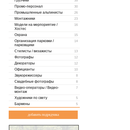
Грузчики
35
Промо-персонал
30
Промышленные альпинисты
26
Монтажники
23
Модели на мерпориятие /
16
Хостес
Охрана
15
Организация парковки /
14
парковщики
Стилисты / визажисты
13
Фотографы
12
Декораторы
12
Официанты
10
Звукорежиссеры
8
Свадебные фотографы
8
Видео-операторы / Видео-
7
монтаж
Художники по свету
5
Бармены
5
добавить подрядчика