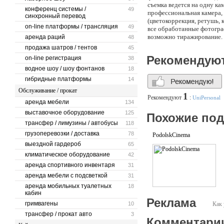
съемка ведется на одну к
конференц системы /
49
профессиональная камера,
синхронный перевод
(цветокоррекция, ретушь, 
on-line платформы / трансляция
49
все обработанные фотогра
возможно тиражирование.
аренда раций
48
Классический вариант:
продажа шатров / тентов
45
фотосъемка Вашего свадебн
Рекомендую
on-line регистрация
38
съемка ведется на две кам
водное шоу / шоу фонтанов
глянцевых журналах);
18
все полученные фотоснимк
гибридные платформы
14
кадрирование);
Обслуживание / прокат
фотографии, которые войд
1
Рекомендуют
:
UniPersonal
в течение двух месяцев из
аренда мебели
134
все обработанные фото (фа
выставочное оборудование
125
Похожие по
через 1-1,5 месяца, за до
трансфер / лимузины / автобусы
118
Вариант- Премиум :
грузоперевозки / доставка
78
PodolskCinema
осуществляется предварите
выездной гардероб
65
фотосъемка Вашего свадебн
климатическое оборудование
42
съемка ведется на две кам
глянцевых журналах);
аренда спортивного инвентаря
31
все полученные снимки пр
аренда мебели с подсветкой
31
фотографии, которые войд
аренда мобильных туалетных
18
в течение 1-1,5 месяца из
кабин
невесты (небольшого форма
Реклама
гримвагены
10
Как 
дополнительная печать пя
заказчика;
трансфер / прокат авто
3
Комментари
все обработанные фото (фа