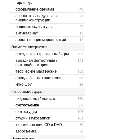
гирлянды
оформление свечами
48
аэростаты / надувные и
41
пневмоконструкции
ледяные скульптуры
22
антиквариат
15
ароматизация мероприятий
12
Элементы интерактива
выездные аттракционы / игры
299
выездная фотостудия /
141
фотолаборатория
творческие мастерские
133
аренда / прокат костюмов
50
кино шоу
20
Фото / видео / аудио
видеосъёмка / монтаж
379
фотосъемка
366
фотостудии
106
студии звукозаписи
101
тиражирование CD и DVD
70
аэросъемка
58
Производство