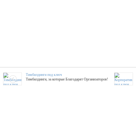
Тимбилдинги под ключ
Тимбилдинги, за которые Благодарят Организаторов!
Жажда Творчества
ТОПовые мастер-классы на мероприятие! Гибкие цены!
ShowTex - Декор и Ди
Мас
ShowTex - производитель огнестойких декораций
ТОП