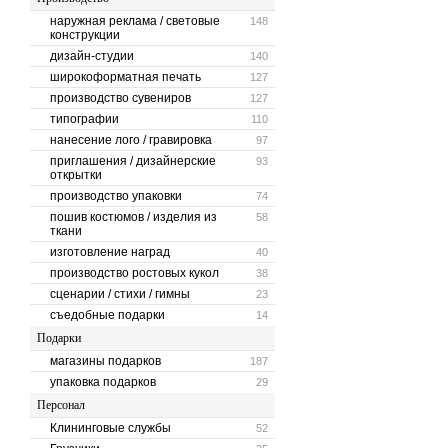
наружная реклама / световые
148
конструкции
дизайн-студии
140
широкоформатная печать
127
производство сувениров
127
типографии
110
нанесение лого / гравировка
97
приглашения / дизайнерские
93
открытки
производство упаковки
74
пошив костюмов / изделия из
58
ткани
изготовление наград
40
производство ростовых кукол
38
сценарии / стихи / гимны
23
съедобные подарки
14
Подарки
магазины подарков
187
упаковка подарков
29
Персонал
Клининговые службы
52