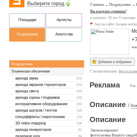
Выберите город
Главная
Подрядчики
→
→
Вы владелец страницы?
в каталоге: 18 лет 11 месяцев
Площадки
Артисты
был на сайте:
больше месяц
М
Подрядчики
Агентства
+7
www
Добавить в избранное
Подрядчики
Специализация:
фотосъем
Техническое обеспечение
аренда звука
523
Реклама
аренда экранов / проекторов
474
Как 
аренда света
459
аренда сцены / подиумов
320
Описание
интерактивное оборудование
242
/
Ко
аренда шатров / тентов
166
спецэффекты / пиротехника
129
Описание
3D video mapping
108
аренда генераторов
91
Эконом вариант:
фотосъемка Вашего свадебн
лазерное шоу
84