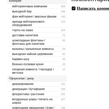
Кейтеринг
фотоальбомом через 1-1,5
К любому из вариантов во
кейтеринговые компании
403
Написать комм
Все наши клиенты остают
выездной бар
188
Ваша улыбка это то, что п
фан-кейтеринг / вкусные фишки
140
Фотограф предложить Вам 
аренда кейтерингового
114
оборудования
торты на заказ
104
доставка напитков
72
шоколадные фонтаны /
56
фонтаны для напитков
кальяны / кальянные комнаты
54
выездная чайная церемония
50
бармен-шоу
40
Военно-полевая кухня
28
сигарная комната / торседор /
12
витолье
Оформление / декор
декорирование
411
декорации / бутафория
326
флористика / растения
261
воздушные шары / печать на
167
шарах
новогодние украшения / ёлки /
149