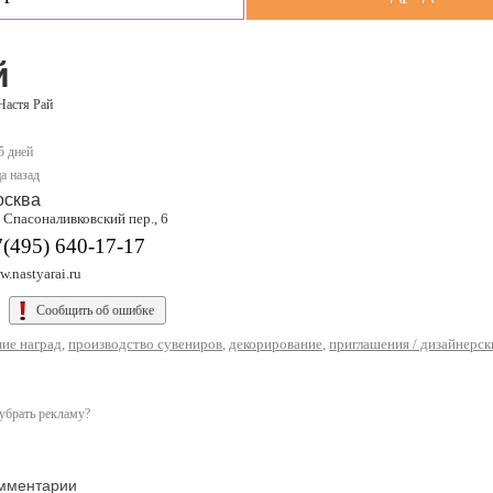
й
Настя Рай
5 дней
а назад
осква
 Спасоналивковский пер., 6
(495) 640-17-17
.nastyarai.ru
Сообщить об ошибке
ние наград
,
производство сувениров
,
декорирование
,
приглашения / дизайнерск
убрать рекламу?
мментарии