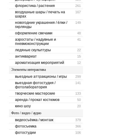
флористика / растения
261
воздушные шары / печать на
167
шарах
новогодние украшения / ёлки /
149
гирлянды
оформление свечами
48
аэростаты / надувные и
41
пневмоконструкции
ледяные скульптуры
22
антиквариат
15
ароматизация мероприятий
12
Элементы интерактива
выездные аттракционы / игры
299
выездная фотостудия /
141
фотолаборатория
творческие мастерские
133
аренда / прокат костюмов
50
кино шоу
20
Фото / видео / аудио
видеосъёмка / монтаж
379
фотосъемка
366
фотостудии
106