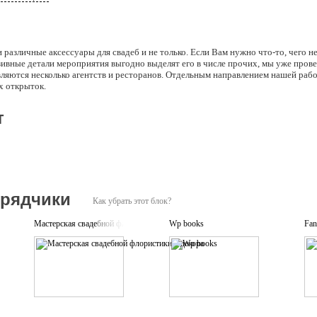
различные аксессуары для свадеб и не только. Если Вам нужно что-то, чего не
ивные детали мероприятия выгодно выделят его в числе прочих, мы уже пров
ляются несколько агентств и ресторанов. Отдельным направлением нашей рабо
х открыток.
т
дрядчики
Как убрать этот блок?
Мастерская свадебной флористики и декора
Wp books
Fan