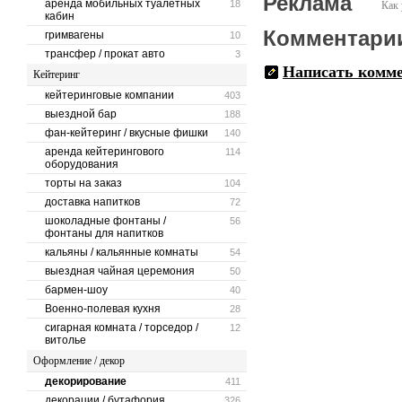
Реклама
аренда мобильных туалетных
18
Как 
кабин
Комментари
гримвагены
10
трансфер / прокат авто
3
Написать комм
Кейтеринг
кейтеринговые компании
403
выездной бар
188
фан-кейтеринг / вкусные фишки
140
аренда кейтерингового
114
оборудования
торты на заказ
104
доставка напитков
72
шоколадные фонтаны /
56
фонтаны для напитков
кальяны / кальянные комнаты
54
выездная чайная церемония
50
бармен-шоу
40
Военно-полевая кухня
28
сигарная комната / торседор /
12
витолье
Оформление / декор
декорирование
411
декорации / бутафория
326