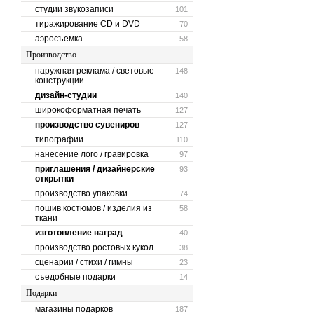
студии звукозаписи
101
тиражирование CD и DVD
70
аэросъемка
58
Производство
наружная реклама / световые
148
конструкции
дизайн-студии
140
широкоформатная печать
127
производство сувениров
127
типографии
110
нанесение лого / гравировка
97
приглашения / дизайнерские
93
открытки
производство упаковки
74
пошив костюмов / изделия из
58
ткани
изготовление наград
40
производство ростовых кукол
38
сценарии / стихи / гимны
23
съедобные подарки
14
Подарки
магазины подарков
187