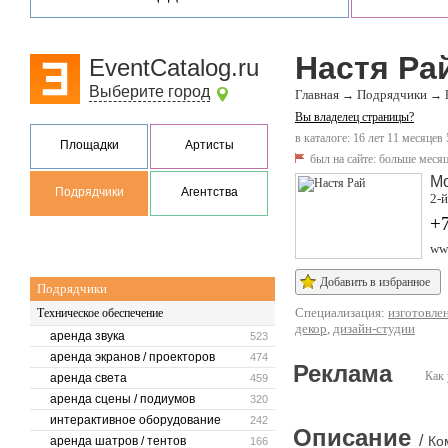
Настя Ра
EventCatalog.ru
Выберите город
Главная
Подрядчики
→
→
Вы владелец страницы?
в каталоге: 16 лет 11 месяцев 
Площадки
Артисты
был на сайте:
больше месяц
М
Подрядчики
Агентства
2-й
+7
www
Добавить в избранное
Подрядчики
Специализация:
изготовле
Техническое обеспечение
декор
,
дизайн-студии
аренда звука
523
аренда экранов / проекторов
474
Реклама
Как 
аренда света
459
аренда сцены / подиумов
320
интерактивное оборудование
242
Описание
/
Ко
аренда шатров / тентов
166