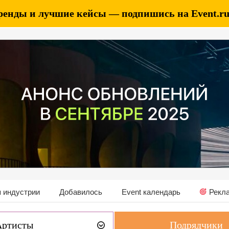
ренды и лучшие кейсы — подпишись на Event.ru 
 индустрии
Добавилось
Event календарь
Рекл
Артисты
Подрядчики