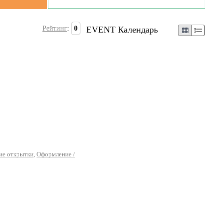
Рейтинг
:
0
EVENT Календарь
ие открытки
,
Оформление /