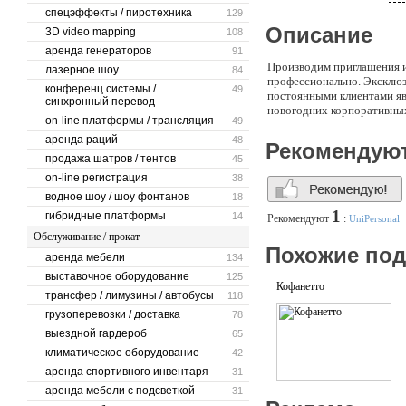
спецэффекты / пиротехника
129
Описание
3D video mapping
108
аренда генераторов
91
Производим приглашения и 
лазерное шоу
84
профессионально. Эксклюз
конференц системы /
49
постоянными клиентами яв
синхронный перевод
новогодних корпоративны
on-line платформы / трансляция
49
аренда раций
48
Рекомендую
продажа шатров / тентов
45
on-line регистрация
38
водное шоу / шоу фонтанов
18
1
гибридные платформы
14
Рекомендуют
:
UniPersonal
Обслуживание / прокат
Похожие по
аренда мебели
134
выставочное оборудование
125
Кофанетто
трансфер / лимузины / автобусы
118
грузоперевозки / доставка
78
выездной гардероб
65
климатическое оборудование
42
аренда спортивного инвентаря
31
аренда мебели с подсветкой
31