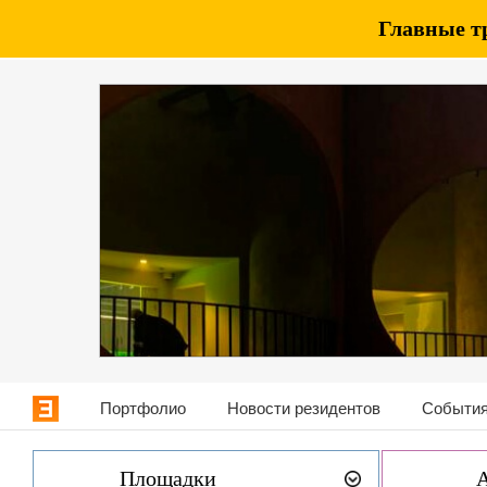
Главные т
Портфолио
Новости резидентов
События
Площадки