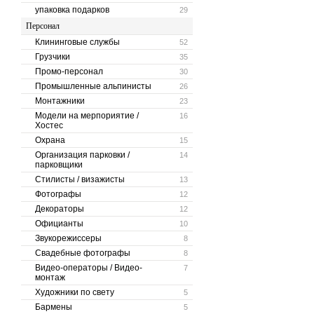
упаковка подарков
29
Персонал
Клининговые службы
52
Грузчики
35
Промо-персонал
30
Промышленные альпинисты
26
Монтажники
23
Модели на мерпориятие /
16
Хостес
Охрана
15
Организация парковки /
14
парковщики
Стилисты / визажисты
13
Фотографы
12
Декораторы
12
Официанты
10
Звукорежиссеры
8
Свадебные фотографы
8
Видео-операторы / Видео-
7
монтаж
Художники по свету
5
Бармены
5