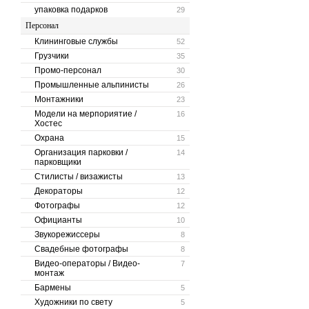
упаковка подарков
29
Персонал
Клининговые службы
52
Грузчики
35
Промо-персонал
30
Промышленные альпинисты
26
Монтажники
23
Модели на мерпориятие /
16
Хостес
Охрана
15
Организация парковки /
14
парковщики
Стилисты / визажисты
13
Декораторы
12
Фотографы
12
Официанты
10
Звукорежиссеры
8
Свадебные фотографы
8
Видео-операторы / Видео-
7
монтаж
Бармены
5
Художники по свету
5