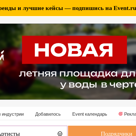
ренды и лучшие кейсы — подпишись на Event.ru 
 индустрии
Добавилось
Event календарь
Рекл
Артисты
Подрядчики