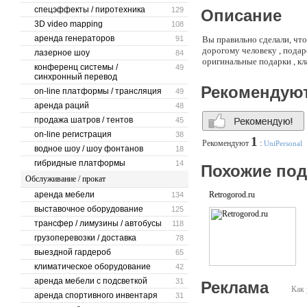
спецэффекты / пиротехника
129
Описание
3D video mapping
108
аренда генераторов
91
Вы правильно сделали, что
дорогому человеку , подаро
лазерное шоу
84
оригинальные подарки , к
конференц системы /
49
синхронный перевод
Рекомендую
on-line платформы / трансляция
49
аренда раций
48
продажа шатров / тентов
45
on-line регистрация
38
1
Рекомендуют
:
UniPersonal
водное шоу / шоу фонтанов
18
гибридные платформы
14
Похожие по
Обслуживание / прокат
аренда мебели
Retrogorod.ru
134
выставочное оборудование
125
трансфер / лимузины / автобусы
118
грузоперевозки / доставка
78
выездной гардероб
65
климатическое оборудование
42
аренда мебели с подсветкой
31
Реклама
Как 
аренда спортивного инвентаря
31