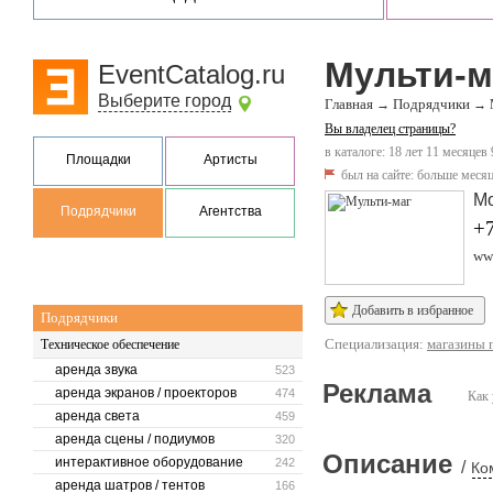
Мульти-м
EventCatalog.ru
Выберите город
Главная
Подрядчики
→
→
Вы владелец страницы?
в каталоге: 18 лет 11 месяцев 
Площадки
Артисты
был на сайте:
больше месяц
М
Подрядчики
Агентства
+7
ww
Добавить в избранное
Подрядчики
Специализация:
магазины 
Техническое обеспечение
аренда звука
523
Реклама
аренда экранов / проекторов
474
Как 
аренда света
459
аренда сцены / подиумов
320
Описание
интерактивное оборудование
242
/
Ко
аренда шатров / тентов
166