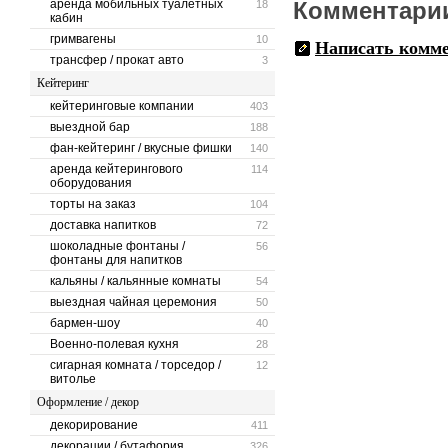
аренда мобильных туалетных
Комментари
18
кабин
гримвагены
10
Написать комм
трансфер / прокат авто
3
Кейтеринг
кейтеринговые компании
403
выездной бар
188
фан-кейтеринг / вкусные фишки
140
аренда кейтерингового
114
оборудования
торты на заказ
104
доставка напитков
72
шоколадные фонтаны /
56
фонтаны для напитков
кальяны / кальянные комнаты
54
выездная чайная церемония
50
бармен-шоу
40
Военно-полевая кухня
28
сигарная комната / торседор /
12
витолье
Оформление / декор
декорирование
411
декорации / бутафория
326