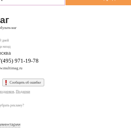
аг
Мульти-маг
9 дней
а назад
осква
(495) 971-19-78
w.multimag.ru
Сообщить об ошибке
подарков
,
Подарки
убрать рекламу?
мментарии