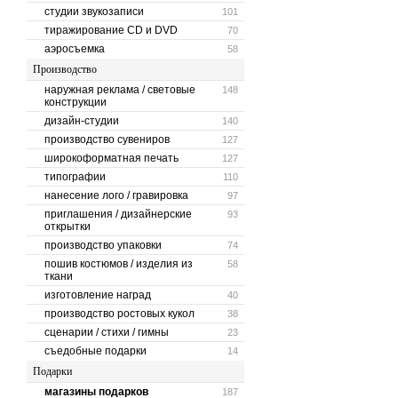
студии звукозаписи
101
тиражирование CD и DVD
70
аэросъемка
58
Производство
наружная реклама / световые
148
конструкции
дизайн-студии
140
производство сувениров
127
широкоформатная печать
127
типографии
110
нанесение лого / гравировка
97
приглашения / дизайнерские
93
открытки
производство упаковки
74
пошив костюмов / изделия из
58
ткани
изготовление наград
40
производство ростовых кукол
38
сценарии / стихи / гимны
23
съедобные подарки
14
Подарки
магазины подарков
187