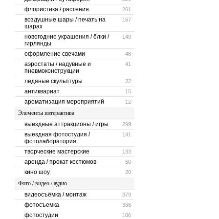
флористика / растения
261
воздушные шары / печать на
167
шарах
новогодние украшения / ёлки /
149
гирлянды
оформление свечами
48
аэростаты / надувные и
41
пневмоконструкции
ледяные скульптуры
22
антиквариат
15
ароматизация мероприятий
12
Элементы интерактива
выездные аттракционы / игры
299
выездная фотостудия /
141
фотолаборатория
творческие мастерские
133
аренда / прокат костюмов
50
кино шоу
20
Фото / видео / аудио
видеосъёмка / монтаж
379
фотосъемка
366
фотостудии
106