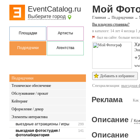
Мой Фот
EventCatalog.ru
Выберите город
Главная
Подрядчики
→
→
Вы владелец страницы?
в каталоге: 14 лет 4 месяца 1 
Площадки
Артисты
был на сайте:
больше месяц
Х
Подрядчики
Агентства
Энг
+7
www
Добавить в избранное
Подрядчики
Специализация:
выездная 
Техническое обеспечение
Обслуживание / прокат
Реклама
Как 
Кейтеринг
Оформление / декор
Элементы интерактива
Описание
/
Ко
выездные аттракционы / игры
299
выездная фотостудия /
141
Описание
фотолаборатория