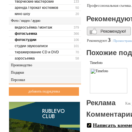
творческие мастерские
133
Профессиональная съемка.
аренда / прокат костюмов
50
кино шоу
20
Рекомендую
Фото / видео / аудио
видеосъёмка / монтаж
379
фотосъемка
366
3
фотостудии
106
Рекомендуют
:
Промостран
студии звукозаписи
101
Похожие по
тиражирование CD и DVD
70
аэросъемка
58
Timefoto
Производство
Подарки
Персонал
добавить подрядчика
Реклама
Как 
Комментари
Написать комм