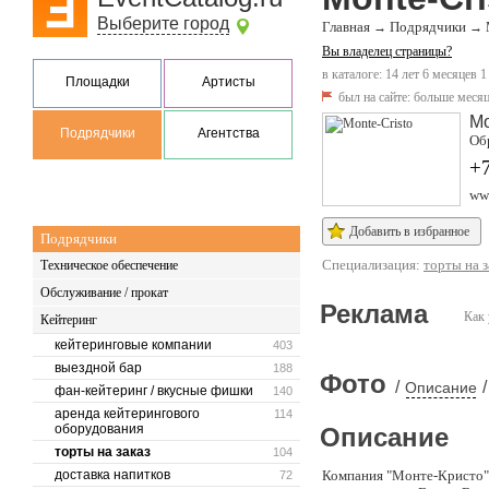
Выберите город
Главная
Подрядчики
→
→
Вы владелец страницы?
в каталоге: 14 лет 6 месяцев 1
Площадки
Артисты
был на сайте:
больше месяц
М
Подрядчики
Агентства
Обр
+7
ww
Добавить в избранное
Подрядчики
Специализация:
торты на з
Техническое обеспечение
Обслуживание / прокат
Реклама
Как 
Кейтеринг
кейтеринговые компании
403
выездной бар
188
Фото
/
/
Описание
фан-кейтеринг / вкусные фишки
140
аренда кейтерингового
114
оборудования
Описание
торты на заказ
104
доставка напитков
Компания "Монте-Кристо" 
72