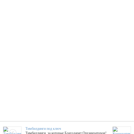
Тимбилдинги под ключ
Тимбилдинги, за которые Благодарят Организаторов!