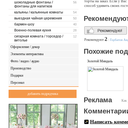
торты на заказ. Если у Вас
шоколадные фонтаны /
56
способ удивить своих гос
фонтаны для напитков
кальяны / кальянные комнаты
54
Рекомендую
выездная чайная церемония
50
бармен-шоу
40
Военно-полевая кухня
28
сигарная комната / торседор /
12
2
Рекомендуют
:
Горбатов Ан
витолье
Оформление / декор
Похожие по
Элементы интерактива
Фото / видео / аудио
Золотой Миндаль
Производство
Подарки
Персонал
добавить подрядчика
Реклама
Как 
Комментари
Написать комм