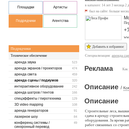
в каталоге: 14 лет 3 месяца 2 
Площадки
Артисты
был на сайте:
больше месяц
М
Подрядчики
Агентства
Пер
+7
ww
Добавить в избранное
Подрядчики
Специализация:
аренда сц
Техническое обеспечение
аренда звука
523
Реклама
аренда экранов / проекторов
474
Как 
аренда света
459
аренда сцены / подиумов
320
Описание
интерактивное оборудование
242
/
Ко
аренда шатров / тентов
166
спецэффекты / пиротехника
129
Описание
3D video mapping
108
аренда генераторов
91
Строительные леса, вышки
сдача в аренду строительн
лазерное шоу
84
оборудования. За время р
конференц системы /
49
работ связанных со строи
синхронный перевод