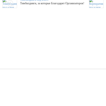
Тимбилдинги, за которые Благодарят Организаторов!
Жажда Творчества
ТОПовые мастер-классы на мероприятие! Гибкие цены!
ShowTex - Декор и Ди
Мас
ShowTex - производитель огнестойких декораций
ТОП
Группа «Москвичка»
3D 
Настроение, стиль, настоящий драйв в Ваш день!
Кажд
ПК Киловатт Уфа
Вячеслав Вер
Техническое обеспечение мероприятий
Ведущий - за 