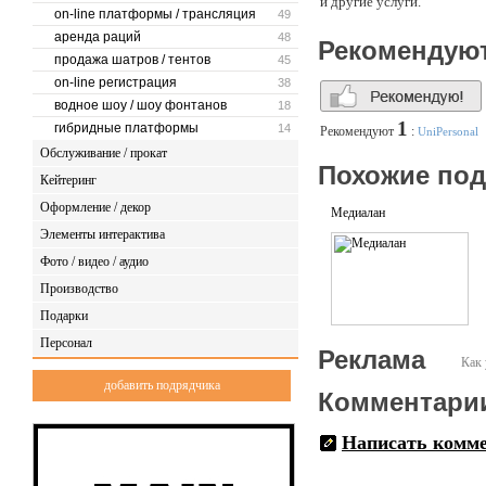
и другие услуги.
on-line платформы / трансляция
49
аренда раций
48
Рекомендую
продажа шатров / тентов
45
on-line регистрация
38
водное шоу / шоу фонтанов
18
1
гибридные платформы
14
Рекомендуют
:
UniPersonal
Обслуживание / прокат
Похожие по
Кейтеринг
Оформление / декор
Медиалан
Элементы интерактива
Фото / видео / аудио
Производство
Подарки
Персонал
Реклама
Как 
добавить подрядчика
Комментари
Написать комм