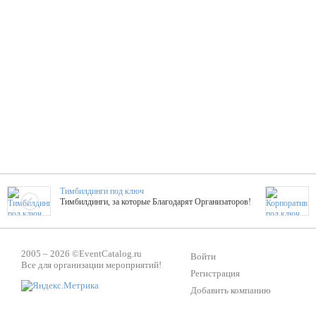
Тимбилдинги под ключ
Тимбилдинги, за которые Благодарят Организаторов!
Жажда Творчества
2005 – 2026 ©
EventCatalog.ru
ТОПовые мастер-классы на мероприятие! Гибкие цены!
Войти
Все для организации мероприятий!
Регистрация
Добавить компанию
ShowTex - Декор и Ди
Мас
ShowTex - производитель огнестойких декораций
ТОП