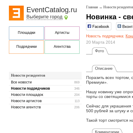
Главная
→
Новости резиденто
EventCatalog.ru
Новинка - с
Выберите город
Facebook
Вконт
Площадки
Артисты
Новость подрядчика:
Кон
20 Марта 2014
Подрядчики
Агентства
Фото
Описание
Новости резидентов
Поразить всех тортом, 
Премиум».
Все новости
869
Новости подрядчиков
346
Нашу новинку уже опро
Новости площадок
204
торты со светящимися к
Новости артистов
113
Сейчас для украшения 
Новости агентств
206
500 рублей за штуку и 
Такой торт смотрится 
Комментарии