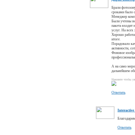
Брали фотозону
сроками было с
Менеджер компа
Были учтены вс
пакета входит 
услуг. На всех 
Хорошо работаю
итоге.
Порадовало кач
активности, со
Фоновое изобра
профессиональн
А на само меро
дальнейшем обя
Нажмите чтобы ув
Ответить
Interactive
Благодарим
Ответить