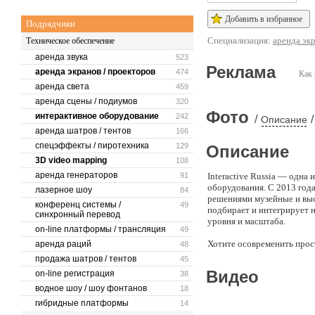
Добавить в избранное
Подрядчики
Специализация:
аренда эк
Техническое обеспечение
аренда звука
523
Реклама
аренда экранов / проекторов
474
Как 
аренда света
459
аренда сцены / подиумов
320
Фото
интерактивное оборудование
242
/
/
Описание
аренда шатров / тентов
166
спецэффекты / пиротехника
129
Описание
3D video mapping
108
аренда генераторов
91
Interactive Russia — одна
оборудования. С 2013 год
лазерное шоу
84
решениями музейные и выс
конференц системы /
49
подбирает и интегрирует 
синхронный перевод
уровня и масштаба.
on-line платформы / трансляция
49
Хотите осовременить прост
аренда раций
48
Это к нам!
продажа шатров / тентов
45
Видео
on-line регистрация
38
водное шоу / шоу фонтанов
18
гибридные платформы
14