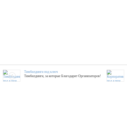
Тимбилдинги под ключ
Тимбилдинги, за которые Благодарят Организаторов!
Жажда Творчества
ТОПовые мастер-классы на мероприятие! Гибкие цены!
ShowTex - Декор и Ди
Мас
ShowTex - производитель огнестойких декораций
ТОП