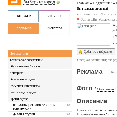
Выберите город
Главная
Подрядчики
→
→
Вы владелец страницы?
в каталоге: 12 лет 9 месяцев 2
Площадки
Артисты
был на сайте:
больше месяц
М
Подрядчики
Агентства
ул
+
www
Добавить в избранное
Подрядчики
Специализация:
широкофор
Техническое обеспечение
Обслуживание / прокат
Реклама
Как 
Кейтеринг
Оформление / декор
Элементы интерактива
Фото
/
/
Описание
Фото / видео / аудио
Производство
Описание
наружная реклама / световые
148
конструкции
Профессионально занимаем
дизайн-студии
Широкоформатная УФ печа
140