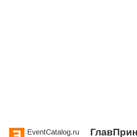
ГлавПрин
EventCatalog.ru