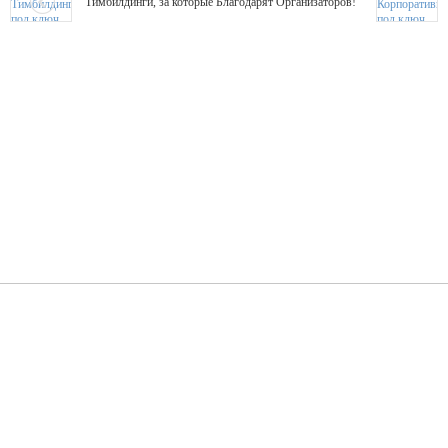
Тимбилдинги, за которые Благодарят Организаторов!
Жажда Творчества
ТОПовые мастер-классы на мероприятие! Гибкие цены!
ShowTex - Декор и Ди
Мас
ShowTex - производитель огнестойких декораций
ТОП
Группа «Москвичка»
3D 
Настроение, стиль, настоящий драйв в Ваш день!
Кажд
ПК Киловатт Уфа
Вячеслав Вер
Техническое обеспечение мероприятий
Ведущий - за 