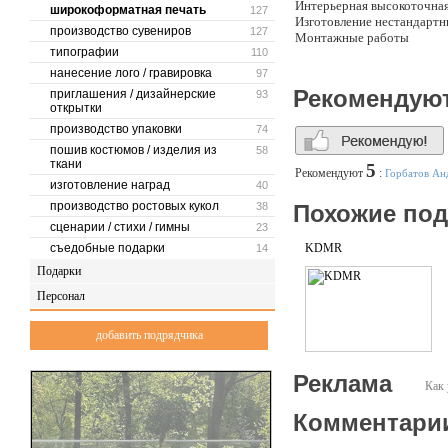
Интерьерная высокоточная
широкоформатная печать
127
Изготовление нестандарт
производство сувениров
127
Монтажные работы
типографии
110
нанесение лого / гравировка
97
Рекомендую
приглашения / дизайнерские
93
открытки
производство упаковки
74
пошив костюмов / изделия из
58
ткани
5
Рекомендуют
:
Горбатов Ан
изготовление наград
40
производство ростовых кукол
38
Похожие по
сценарии / стихи / гимны
23
съедобные подарки
KDMR
14
Подарки
Персонал
добавить подрядчика
Реклама
Как 
Комментари