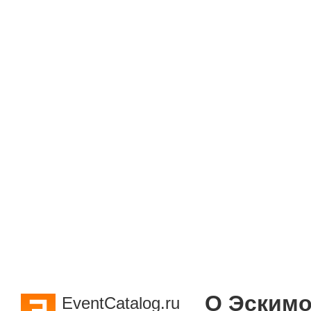
О Эским
EventCatalog.ru