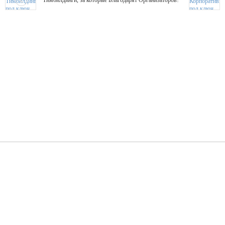
Тимбилдинги, за которые Благодарят Организаторов!
Жажда Творчества
ТОПовые мастер-классы на мероприятие! Гибкие цены!
ShowTex - Декор и Ди
Мас
ShowTex - производитель огнестойких декораций
ТОП
Группа «Москвичка»
3D 
Настроение, стиль, настоящий драйв в Ваш день!
Кажд
ПК Киловатт Уфа
Вячеслав Вер
Техническое обеспечение мероприятий
Ведущий - за 