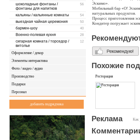
Эскимо».
шоколадные фонтаны /
56
Мобильный бар «О! Эскимо
фонтаны для напитков
натуральных продуктов.
кальяны / кальянные комнаты
54
Процесс приготовления эск
выездная чайная церемония
50
Кондитер погружает эским
бармен-шоу
40
Стоимость стандартного па
Военно-полевая кухня
28
Рекомендую
Стоимость большого пакета
сигарная комната / торседор /
12
Доставка гормона счастья
витолье
Присутствие мороженщика 
Оформление / декор
Время приготовления одног
Натуральность продукта - 
Элементы интерактива
Вкус продукта - 200 %.
Похожие по
Фото / видео / аудио
Производство
Ресторация
Подарки
Персонал
добавить подрядчика
Реклама
Как 
Комментари