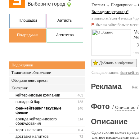
Выберите город
Главная
Подрядчики
→
→
Вы владелец страницы?
в каталоге: 9 лет 4 месяца 4 д
Площадки
Артисты
был на сайте:
больше месяц
М
Подрядчики
Агентства
Мо
+7
ice
Добавить в избранное
Подрядчики
Специализация:
фан-кейте
Техническое обеспечение
Обслуживание / прокат
Реклама
Как 
Кейтеринг
кейтеринговые компании
403
выездной бар
188
Фото
/
/
Описание
фан-кейтеринг / вкусные
140
фишки
аренда кейтерингового
114
Описание
оборудования
торты на заказ
104
Одно эскимо может превра
доставка напитков
72
улетное наслаждение для д