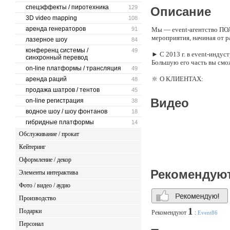
спецэффекты / пиротехника
129
Описание
3D video mapping
108
аренда генераторов
91
Мы — event-агентство ПОЛ
мероприятия, начиная от 
лазерное шоу
84
конференц системы /
49
► С 2013 г. в event-инду
синхронный перевод
Большую его часть вы смож
on-line платформы / трансляция
49
🔆 О КЛИЕНТАХ:
аренда раций
48
продажа шатров / тентов
45
Наши клиенты — это и физ
Видео
on-line регистрация
38
водное шоу / шоу фонтанов
Все проекты, которые мы р
18
гибридные платформы
14
► От закрытых бизнес-вст
Обслуживание / прокат
презентаций.
Кейтеринг
🎧 О ПАРТНЁРАХ:
Оформление / декор
Рекомендую
Мы активно сотрудничаем 
Элементы интерактива
компаниями, работающими 
Фото / видео / аудио
► типографии и рекламные
► кейтеринговые службы и
Производство
► декораторы и интерьерн
1
Подарки
Рекомендуют
:
Event86
✔️ С удовольствием делим
Персонал