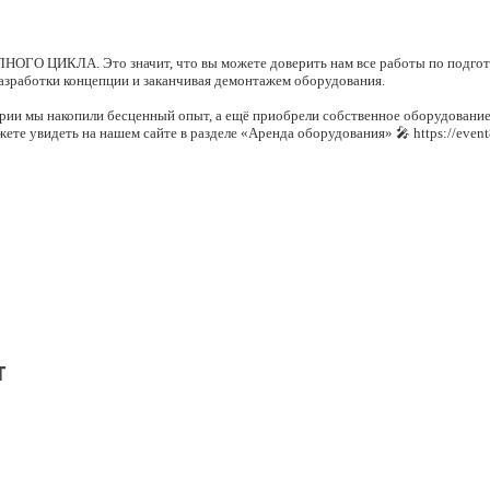
НОГО ЦИКЛА. Это значит, что вы можете доверить нам все работы по подго
разработки концепции и заканчивая демонтажем оборудования.
стрии мы накопили бесценный опыт, а ещё приобрели собственное оборудование
ете увидеть на нашем сайте в разделе «Аренда оборудования» 🎤 https://event8
ические, и юридические лица: коммерческие и бюджетные организации.
еализуем для них, очень разные!
реч и скромных посиделок в кругу друзей до шумных вечеринок, массовых гу
т
с ведущими и артистами города Сургута, а также поддерживаем дружеские и 
в event-сфере:
 мастерские,
 заведения общепита,
ые центры...
ся контактами и рекомендуем лучших в своём деле, проверенных людей.