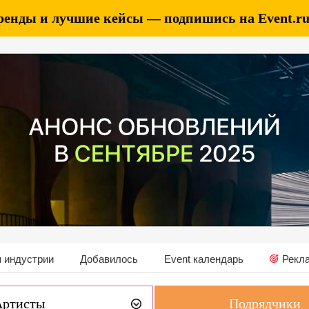
ренды и лучшие кейсы — подпишись на Event.ru 
 индустрии
Добавилось
Event календарь
Рекл
Артисты
Подрядчики