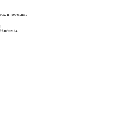
товке и проведению
!
6.ru/arenda.
ляний и грандиозных
партнёрские отношения с