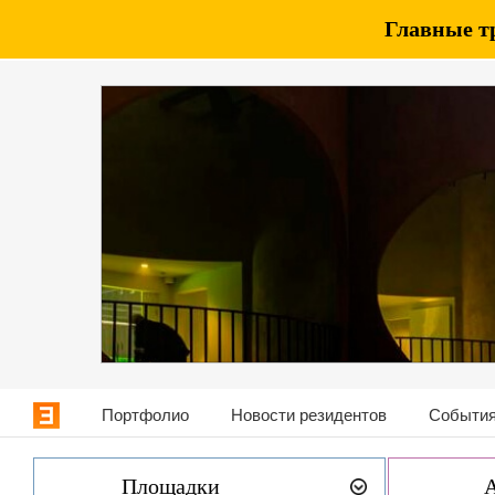
Главные т
Портфолио
Новости резидентов
События
Площадки