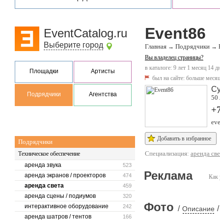
Event86
EventCatalog.ru
Выберите город
Главная
Подрядчики
→
→
Вы владелец страницы?
в каталоге: 9 лет 1 месяц 14 д
Площадки
Артисты
был на сайте:
больше месяц
Су
Подрядчики
Агентства
50
+
eve
Добавить в избранное
Подрядчики
Специализация:
аренда све
Техническое обеспечение
аренда звука
523
Реклама
аренда экранов / проекторов
474
Как 
аренда света
459
аренда сцены / подиумов
320
Фото
интерактивное оборудование
242
/
/
Описание
аренда шатров / тентов
166