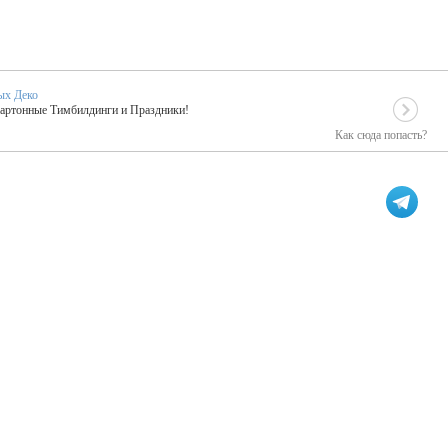
ых Деко
Картонные Тимбилдинги и Праздники!
Как сюда попасть?
 Telegram.
EIDOSKOP
льное событие вашего праздника!
ых зарубежных артистах
ПК Киловатт Уфа
кие хиты от Паши Парфения!
Техническое обеспечение мероприятий