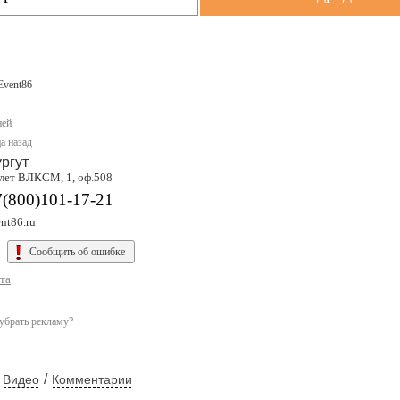
Event86
ней
а назад
ргут
 лет ВЛКСМ, 1, оф.508
7(800)101-17-21
nt86.ru
Сообщить об ошибке
та
убрать рекламу?
/
Видео
Комментарии