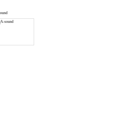
воих обязательств.
ound
о решая возникающие
 его часть.
адачи в максимально сжатый