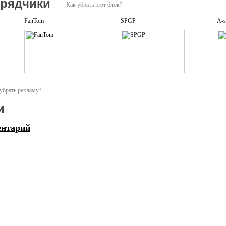
дрядчики
Как убрать этот блок?
к решению поставленных задач и всегда делаем упор на качество исполнения с
FanTom
SPGP
A-s
тие от начала до конца, предотвращая непредвиденные нюансы и оперативн
м организовать всё мероприятие «под ключ» либо доверить какую-то отдельную
ысокая квалификация наших сотрудников позволяют выполнять даже сложные з
убрать рекламу?
ринципах надёжного долгосрочного партнёрства!
и
ентарий
:
иональные праздники
ков
еминары