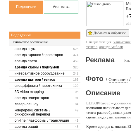
М
Подрядчики
Агентства
Пл
+
edi
Добавить в избранное
Подрядчики
Специализация:
климатиче
Техническое обеспечение
тентов
,
аренда мебели
аренда звука
523
аренда экранов / проекторов
474
Реклама
Как 
аренда света
459
аренда сцены / подиумов
320
интерактивное оборудование
242
Фото
/
/
Описание
аренда шатров / тентов
166
спецэффекты / пиротехника
129
Описание
3D video mapping
108
аренда генераторов
91
EDISON Group – динамично
лазерное шоу
84
компании насчитывает дес
конференц системы /
49
тенты разнообразных разм
синхронный перевод
сцены, подиумы, климатич
on-line платформы / трансляция
49
Кроме аренды компания ED
аренда раций
48