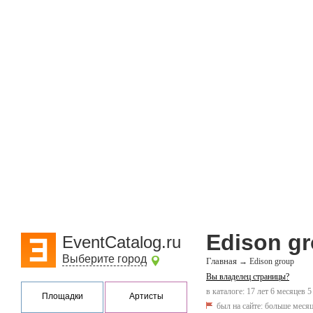
Edison g
EventCatalog.ru
Выберите город
Главная
→
Edison group
Вы владелец страницы?
в каталоге: 17 лет 6 месяцев 5
Площадки
Артисты
был на сайте:
больше месяц