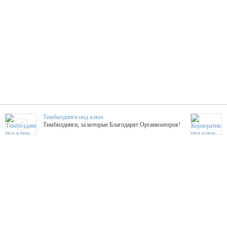
Тимбилдинги под ключ
Тимбилдинги, за которые Благодарят Организаторов!
Жажда Творчества
ТОПовые мастер-классы на мероприятие! Гибкие цены!
ShowTex - Декор и Ди
Мас
ShowTex - производитель огнестойких декораций
ТОП