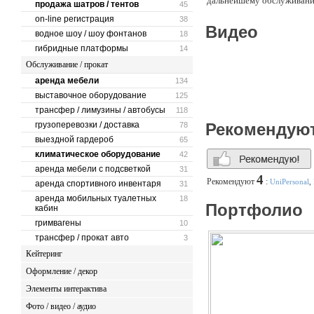
дальнейшему обслуживанию
продажа шатров / тентов
45
on-line регистрация
38
Видео
водное шоу / шоу фонтанов
18
гибридные платформы
14
Обслуживание / прокат
аренда мебели
134
выставочное оборудование
125
трансфер / лимузины / автобусы
118
грузоперевозки / доставка
Рекомендую
78
выездной гардероб
65
климатическое оборудование
42
аренда мебели с подсветкой
31
4
Рекомендуют
:
UniPersonal
,
аренда спортивного инвентаря
31
аренда мобильных туалетных
18
Портфолио
кабин
гримвагены
10
трансфер / прокат авто
3
Кейтеринг
Оформление / декор
Элементы интерактива
Фото / видео / аудио