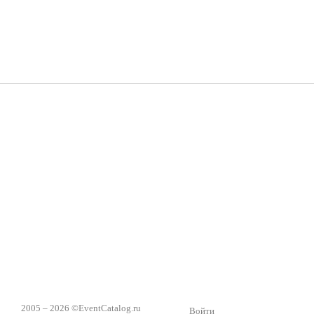
Группа «Москвичка»
3D 
Настроение, стиль, настоящий драйв в Ваш день!
Кажд
ПК Киловатт Уфа
Вячеслав Вер
Техническое обеспечение мероприятий
Ведущий - за 
2005 – 2026 ©
EventCatalog.ru
Войти