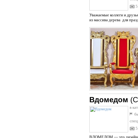
5
Уважаемые коллеги и друзь
из массива дерева для пра
Вдомедом
(С
в ка
бы
спец
5
ВДОМЕДОМ — это дизайнерс