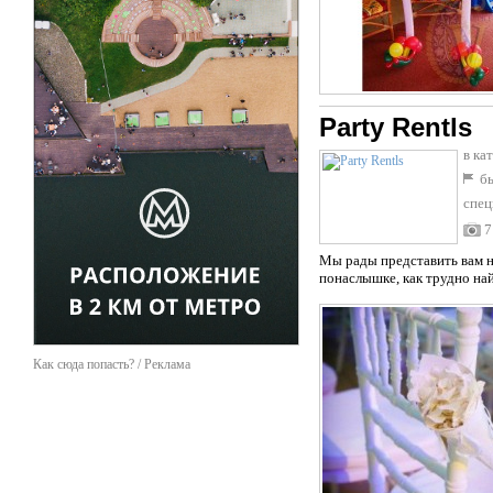
Party Rentls
в ка
бы
спец
7
Мы рады представить вам н
понаслышке, как трудно най
Как сюда попасть? / Реклама