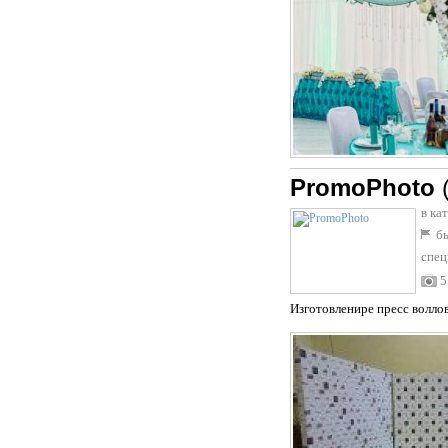
PromoPhoto
в ка
бы
спец
5
Изготовленире пресс воллов