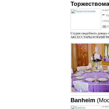
Торжеством
в ка
бы
спец
8
Студия свадебного дек
АКСЕССУАРЫ И ПОЛИГРАФИЯ.
Banheim
(Мос
в ка