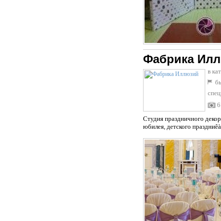
Фабрика Ил
в ка
бы
спец
6
Студия праздничного декор
юбилея, детского праздниêà