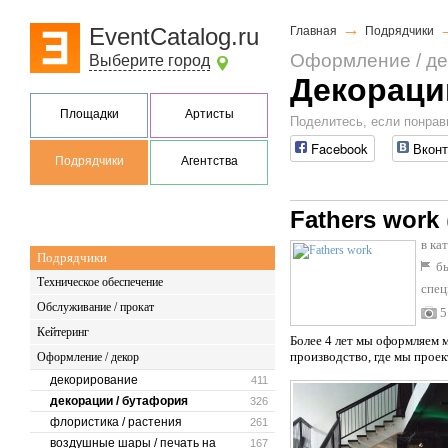
→
EventCatalog.ru
Главная
Подрядчики
Оформление / де
Выберите город
Декораци
Площадки
Артисты
Поделитесь, если понрав
Facebook
Вконт
Подрядчики
Агентства
Fathers work
в ка
Подрядчики
бы
Техническое обеспечение
спец
Обслуживание / прокат
5
Кейтеринг
Более 4 лет мы оформляем 
производство, где мы проек
Оформление / декор
декорирование
411
декорации / бутафория
326
флористика / растения
261
воздушные шары / печать на
167