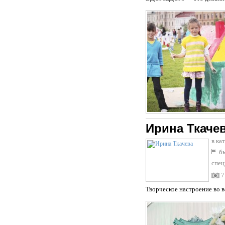
Ирина Ткаче
в ка
бы
спец
7
Творческое настроение во 