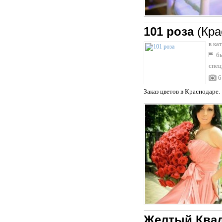
101 роза
(Кра
в ка
бы
спец
6
Заказ цветов в Краснодаре
Желтый Ква