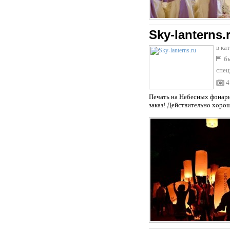
Sky-lanterns.
в ка
бы
спец
4
Печать на Небесных фонари
заказ! Действительно хоро