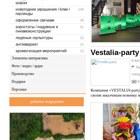
шарах
новогодние украшения / ёлки /
149
гирлянды
оформление свечами
48
аэростаты / надувные и
41
пневмоконструкции
ледяные скульптуры
22
антиквариат
15
Vestalia-party
ароматизация мероприятий
12
Элементы интерактива
в ка
Фото / видео / аудио
бы
Производство
спец
6
Подарки
Персонал
Компания «VESTALIA-party»
своим заказчикам новинку в
добавить подрядчика