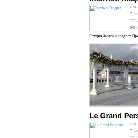
в ка
бы
спец
7
Студия Желтый квадрат Проф
Le Grand Per
в ка
бы
спец