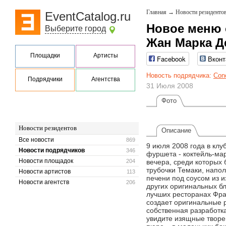
Главная
→
Новости резиденто
EventCatalog.ru
Новое меню 
Выберите город
Жан Марка Д
Площадки
Артисты
Facebook
Вконт
Новость подрядчика:
Conc
Подрядчики
Агентства
31 Июля 2008
Фото
Новости резидентов
Описание
Все новости
869
9 июля 2008 года в кл
Новости подрядчиков
346
фуршета - коктейль-ма
Новости площадок
204
вечера, среди которых 
трубочки Темаки, напо
Новости артистов
113
печени под соусом из и
Новости агентств
206
других оригинальных б
лучших ресторанах Фра
создает оригинальные 
собственная разработк
увидите изящные творе