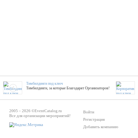
Тимбилдинги под ключ
Тимбилдинги, за которые Благодарят Организаторов!
Жажда Творчества
2005 – 2026 ©
EventCatalog.ru
ТОПовые мастер-классы на мероприятие! Гибкие цены!
Войти
Все для организации мероприятий!
Регистрация
Добавить компанию
ShowTex - Декор и Ди
Мас
ShowTex - производитель огнестойких декораций
ТОП