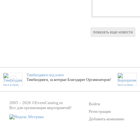
показать еще новости
Тимбилдинги под ключ
Тимбилдинги, за которые Благодарят Организаторов!
Жажда Творчества
2005 – 2026 ©
EventCatalog.ru
ТОПовые мастер-классы на мероприятие! Гибкие цены!
Войти
Все для организации мероприятий!
Регистрация
Добавить компанию
ShowTex - Декор и Ди
Мас
ShowTex - производитель огнестойких декораций
ТОП