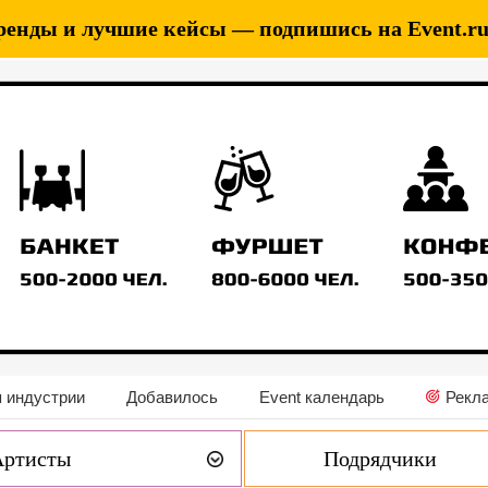
ренды и лучшие кейсы — подпишись на Event.ru 
 индустрии
Добавилось
Event календарь
Рекл
Артисты
Подрядчики