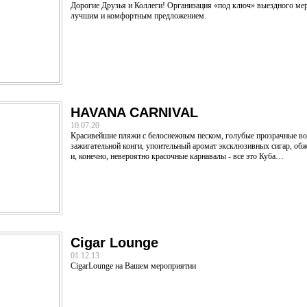
Дорогие Друзья и Коллеги! Организация «под ключ» выездного ме
лучшим и комфортным предложением.
HAVANA CARNIVAL
10.07.20
Красивейшие пляжи с белоснежным песком, голубые прозрачные в
зажигательной конги, упоительный аромат эксклюзивных сигар, об
и, конечно, невероятно красочные карнавалы - все это Куба…
Cigar Lounge
01.12.13
CigarLounge на Вашем мероприятии