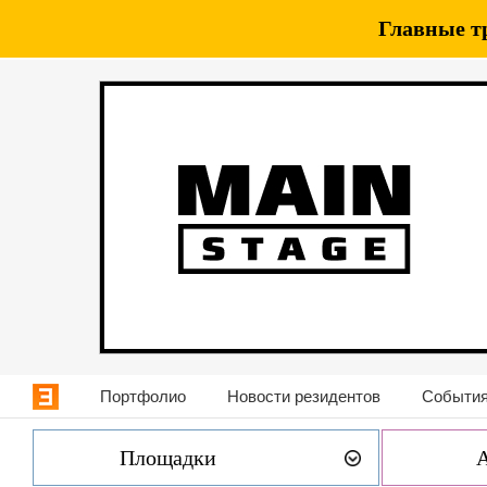
Главные т
Портфолио
Новости резидентов
События
Площадки