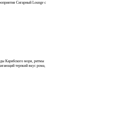
роприятия Сигарный Lounge с
оды Карибского моря, ритмы
жигающий терпкий вкус рома,