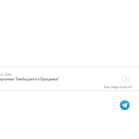
ых Деко
Картонные Тимбилдинги и Праздники!
Как сюда попасть?
EIDOSKOP
льное событие вашего праздника!
ых зарубежных артистах