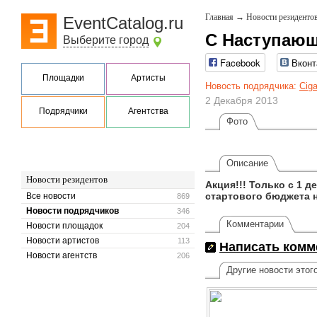
Главная
→
Новости резиденто
EventCatalog.ru
С Наступающ
Выберите город
Facebook
Вконт
Площадки
Артисты
Новость подрядчика:
Cig
2 Декабря 2013
Подрядчики
Агентства
Фото
Описание
Новости резидентов
Акция!!! Только с 1 
стартового бюджета на
Все новости
869
Новости подрядчиков
346
Комментарии
Новости площадок
204
Новости артистов
113
Написать комм
Новости агентств
206
Другие новости этог