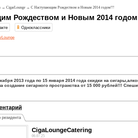
в
→
CigarLounge
→
С Наступающим Рождеством и Новым 2014 годом!!!
им Рождеством и Новым 2014 годом!
акте
Одноклассники
arLounge
декабря 2013 года по 15 января 2014 года скидки на сигары,а
 создание сигарного пространства от 15 000 рублей!!! Спешит
ентарий
о резидента
CigaLoungeCatering
06.07.25