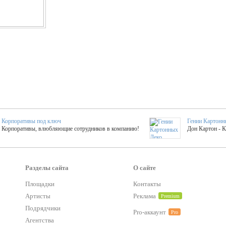
Корпоративы под ключ
Гении Картонн
Корпоративы, влюбляющие сотрудников в компанию!
Дон Картон - 
Выездные мастер-клас
Группа KAL
Более 420 мастер-классов на выезде на мероприятие!
Яркое музыка
Разделы сайта
О сайте
Площадки
Контакты
Артисты
Реклама
Premium
тер-классы
Букинг компания №1
 25 активностей! Смета за 15 минут!
Оперативная информация о люб
Подрядчики
Pro-аккаунт
Pro
Агентства