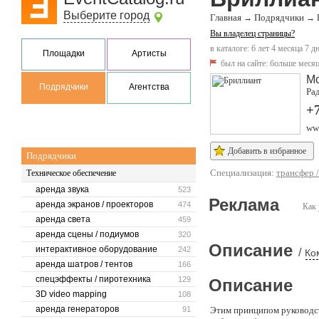
Выберите город
Главная
Подрядчики
→
→
Вы владелец страницы?
в каталоге: 6 лет 4 месяца 7 д
Площадки
Артисты
был на сайте:
больше месяц
М
Подрядчики
Агентства
Рад
+7
www
Добавить в избранное
Подрядчики
Специализация:
трансфер 
Техническое обеспечение
аренда звука
523
Реклама
аренда экранов / проекторов
474
Как 
аренда света
459
аренда сцены / подиумов
320
Описание
интерактивное оборудование
242
/
Ко
аренда шатров / тентов
166
спецэффекты / пиротехника
129
Описание
3D video mapping
108
аренда генераторов
91
Этим принципом руководст