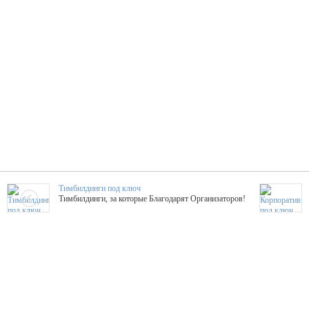
Тимбилдинги под ключ
Тимбилдинги, за которые Благодарят Организаторов!
Жажда Творчества
ТОПовые мастер-классы на мероприятие! Гибкие цены!
ShowTex - Декор и Ди
Мас
ShowTex - производитель огнестойких декораций
ТОП