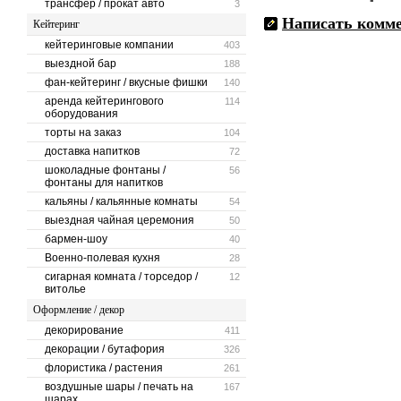
трансфер / прокат авто
3
Написать комм
Кейтеринг
кейтеринговые компании
403
выездной бар
188
фан-кейтеринг / вкусные фишки
140
аренда кейтерингового
114
оборудования
торты на заказ
104
доставка напитков
72
шоколадные фонтаны /
56
фонтаны для напитков
кальяны / кальянные комнаты
54
выездная чайная церемония
50
бармен-шоу
40
Военно-полевая кухня
28
сигарная комната / торседор /
12
витолье
Оформление / декор
декорирование
411
декорации / бутафория
326
флористика / растения
261
воздушные шары / печать на
167
шарах