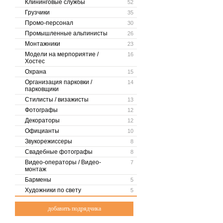
Клининговые службы
52
Грузчики
35
Промо-персонал
30
Промышленные альпинисты
26
Монтажники
23
Модели на мерпориятие /
16
Хостес
Охрана
15
Организация парковки /
14
парковщики
Стилисты / визажисты
13
Фотографы
12
Декораторы
12
Официанты
10
Звукорежиссеры
8
Свадебные фотографы
8
Видео-операторы / Видео-
7
монтаж
Бармены
5
Художники по свету
5
добавить подрядчика