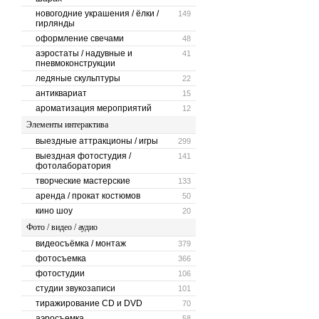
новогодние украшения / ёлки /
149
гирлянды
оформление свечами
48
аэростаты / надувные и
41
пневмоконструкции
ледяные скульптуры
22
антиквариат
15
ароматизация мероприятий
12
Элементы интерактива
выездные аттракционы / игры
299
выездная фотостудия /
141
фотолаборатория
творческие мастерские
133
аренда / прокат костюмов
50
кино шоу
20
Фото / видео / аудио
видеосъёмка / монтаж
379
фотосъемка
366
фотостудии
106
студии звукозаписи
101
тиражирование CD и DVD
70
аэросъемка
58