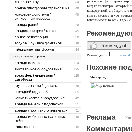
работы в сфере транспорт
лазерное шоу
84
вид транспотра, который 
on-line платформы / трансляция
49
комфортной, а общение с 
конференц системы /
49
вид транспорта - от аренд
синхронный перевод
вместимостью от 20 до 72 
аренда раций
48
продажа шатров / тентов
45
Рекомендую
on-line регистрация
38
водное шоу / шоу фонтанов
18
гибридные платформы
14
1
Рекомендуют
:
UniPersonal
Обслуживание / прокат
аренда мебели
134
Похожие по
выставочное оборудование
125
трансфер / лимузины /
118
Мир аренды
автобусы
грузоперевозки / доставка
78
выездной гардероб
65
климатическое оборудование
42
аренда мебели с подсветкой
31
аренда спортивного инвентаря
31
Реклама
аренда мобильных туалетных
18
Как 
кабин
Комментари
гримвагены
10