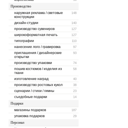
Производство
наружная реклама / световые
148
конструкции
дизайн-студии
140
производство сувениров
127
широкоформатная печать
127
типографии
110
нанесение лого / гравировка
97
приглашения / дизайнерские
93
открытки
производство упаковки
74
пошив костюмов / изделия из
58
ткани
изготовление наград
40
производство ростовых кукол
38
сценарии / стихи / гимны
23
съедобные подарки
14
Подарки
магазины подарков
187
упаковка подарков
29
Персонал