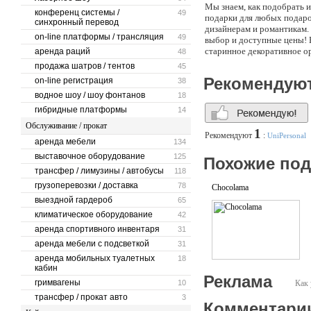
Мы знаем, как подобрать 
конференц системы /
49
подарки для любых подаро
синхронный перевод
дизайнерам и романтикам.
on-line платформы / трансляция
49
выбор и доступные цены! 
старинное декоративное о
аренда раций
48
Вашему вниманию предлага
продажа шатров / тентов
45
Рекомендую
on-line регистрация
38
Если Вы по какой-то прич
водное шоу / шоу фонтанов
позвоните нам, мы Вам по
18
доставить радость любимом
гибридные платформы
14
Обслуживание / прокат
1
Рекомендуют
:
UniPersonal
аренда мебели
134
выставочное оборудование
125
Похожие по
трансфер / лимузины / автобусы
118
грузоперевозки / доставка
78
Chocolama
выездной гардероб
65
климатическое оборудование
42
аренда спортивного инвентаря
31
аренда мебели с подсветкой
31
аренда мобильных туалетных
18
кабин
Реклама
гримвагены
10
Как 
трансфер / прокат авто
3
Комментари