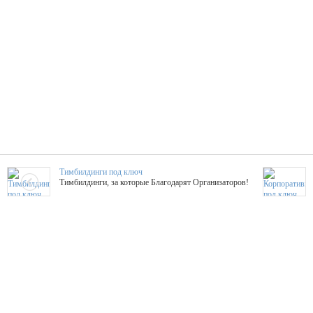
Тимбилдинги под ключ
Тимбилдинги, за которые Благодарят Организаторов!
Жажда Творчества
ТОПовые мастер-классы на мероприятие! Гибкие цены!
ShowTex - Декор и Ди
Мас
ShowTex - производитель огнестойких декораций
ТОП