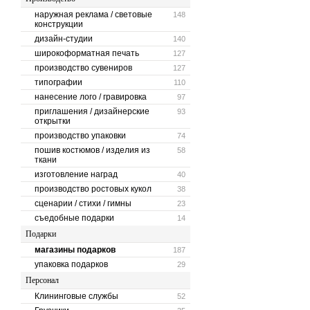
наружная реклама / световые
148
конструкции
дизайн-студии
140
широкоформатная печать
127
производство сувениров
127
типографии
110
нанесение лого / гравировка
97
приглашения / дизайнерские
93
открытки
производство упаковки
74
пошив костюмов / изделия из
58
ткани
изготовление наград
40
производство ростовых кукол
38
сценарии / стихи / гимны
23
съедобные подарки
14
Подарки
магазины подарков
187
упаковка подарков
29
Персонал
Клининговые службы
52