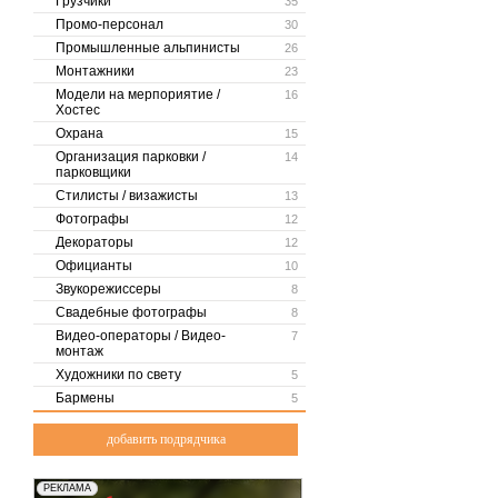
Грузчики
35
Промо-персонал
30
Промышленные альпинисты
26
Монтажники
23
Модели на мерпориятие /
16
Хостес
Охрана
15
Организация парковки /
14
парковщики
Стилисты / визажисты
13
Фотографы
12
Декораторы
12
Официанты
10
Звукорежиссеры
8
Свадебные фотографы
8
Видео-операторы / Видео-
7
монтаж
Художники по свету
5
Бармены
5
добавить подрядчика