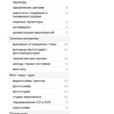
гирлянды
оформление свечами
48
аэростаты / надувные и
41
пневмоконструкции
ледяные скульптуры
22
антиквариат
15
ароматизация мероприятий
12
Элементы интерактива
выездные аттракционы / игры
299
выездная фотостудия /
141
фотолаборатория
творческие мастерские
133
аренда / прокат костюмов
50
кино шоу
20
Фото / видео / аудио
видеосъёмка / монтаж
379
фотосъемка
366
фотостудии
106
студии звукозаписи
101
тиражирование CD и DVD
70
аэросъемка
58
Производство