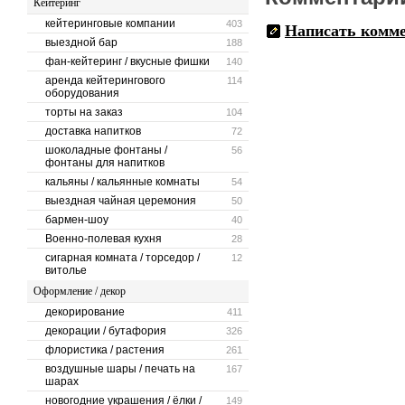
Кейтеринг
кейтеринговые компании
403
Написать комм
выездной бар
188
фан-кейтеринг / вкусные фишки
140
аренда кейтерингового
114
оборудования
торты на заказ
104
доставка напитков
72
шоколадные фонтаны /
56
фонтаны для напитков
кальяны / кальянные комнаты
54
выездная чайная церемония
50
бармен-шоу
40
Военно-полевая кухня
28
сигарная комната / торседор /
12
витолье
Оформление / декор
декорирование
411
декорации / бутафория
326
флористика / растения
261
воздушные шары / печать на
167
шарах
новогодние украшения / ёлки /
149