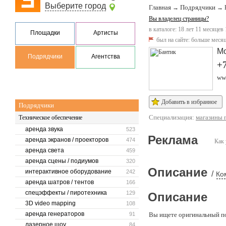
Выберите город
Главная
Подрядчики
→
→
Вы владелец страницы?
в каталоге: 18 лет 11 месяцев
Площадки
Артисты
был на сайте:
больше месяц
М
Подрядчики
Агентства
+7
www
Добавить в избранное
Подрядчики
Специализация:
магазины 
Техническое обеспечение
аренда звука
523
Реклама
аренда экранов / проекторов
474
Как 
аренда света
459
аренда сцены / подиумов
320
Описание
интерактивное оборудование
242
/
Ко
аренда шатров / тентов
166
спецэффекты / пиротехника
129
Описание
3D video mapping
108
аренда генераторов
91
Вы ищете оригинальный по
лазерное шоу
84