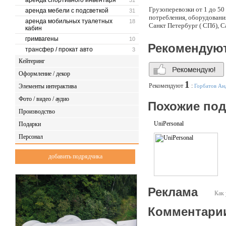
аренда спортивного инвентаря
31
Грузоперевозки от 1 до 50
аренда мебели с подсветкой
31
потребления, оборудования
аренда мобильных туалетных
18
Санкт Петербург ( СПб), 
кабин
гримвагены
10
Рекомендую
трансфер / прокат авто
3
Кейтеринг
Оформление / декор
1
Рекомендуют
:
Элементы интерактива
Горбатов Ан
Фото / видео / аудио
Похожие по
Производство
UniPersonal
Подарки
Персонал
добавить подрядчика
Реклама
Как 
Комментари