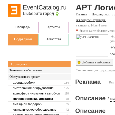
АРТ Логи
EventCatalog.ru
Выберите город
Главная
Подрядчики
→
→
Вы владелец страницы?
в каталоге: 14 лет1 день
Площадки
Артисты
был на сайте:
больше месяц
Но
Подрядчики
Агентства
ул.
+7
ww
Добавить в избранное
Подрядчики
Специализация:
грузоперев
Техническое обеспечение
Обслуживание / прокат
Реклама
Как 
аренда мебели
134
выставочное оборудование
125
трансфер / лимузины / автобусы
118
Описание
/
грузоперевозки / доставка
Ко
78
выездной гардероб
65
Описание
климатическое оборудование
42