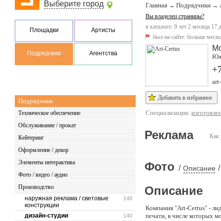
Выберите город
Главная
Подрядчики
→
→
Вы владелец страницы?
в каталоге: 9 лет 2 месяца 17 
Площадки
Артисты
был на сайте:
больше месяц
М
Подрядчики
Агентства
Южн
+
art
Добавить в избранное
Подрядчики
Специализация:
изготовле
Техническое обеспечение
Обслуживание / прокат
Реклама
Как 
Кейтеринг
Оформление / декор
Элементы интерактива
Фото
/
/
Описание
Фото / видео / аудио
Производство
Описание
наружная реклама / световые
148
конструкции
Компания ″Art-Certus″ - л
дизайн-студии
печати, в числе которых м
140