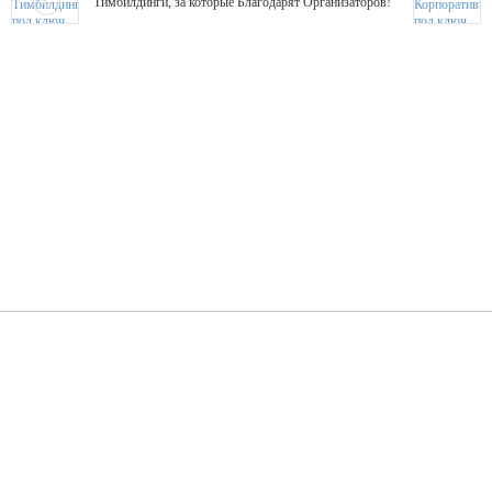
Тимбилдинги, за которые Благодарят Организаторов!
Жажда Творчества
ТОПовые мастер-классы на мероприятие! Гибкие цены!
ShowTex - Декор и Ди
Мас
ShowTex - производитель огнестойких декораций
ТОП
Группа «Москвичка»
3D 
Настроение, стиль, настоящий драйв в Ваш день!
Кажд
ПК Киловатт Уфа
Вячеслав Вер
Техническое обеспечение мероприятий
Ведущий - за 