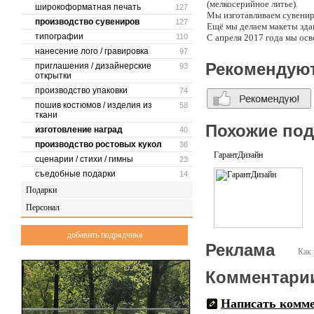
(мелкосерийное литье).
широкоформатная печать
127
Мы изготавливаем сувени
производство сувениров
127
Ещё мы делаем макеты зда
типографии
110
С апреля 2017 года мы осв
нанесение лого / гравировка
97
Рекомендую
приглашения / дизайнерские
93
открытки
производство упаковки
74
пошив костюмов / изделия из
58
ткани
Похожие по
изготовление наград
40
производство ростовых кукол
38
ГарантДизайн
сценарии / стихи / гимны
23
съедобные подарки
14
Подарки
Персонал
добавить подрядчика
Реклама
Как 
Комментари
Написать комм