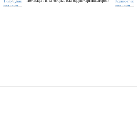
Тимбилдинги, за которые Благодарят Организаторов!
Жажда Творчества
ТОПовые мастер-классы на мероприятие! Гибкие цены!
ShowTex - Декор и Ди
Мас
ShowTex - производитель огнестойких декораций
ТОП
Группа «Москвичка»
3D 
Настроение, стиль, настоящий драйв в Ваш день!
Кажд
ПК Киловатт Уфа
Вячеслав Вер
Техническое обеспечение мероприятий
Ведущий - за 