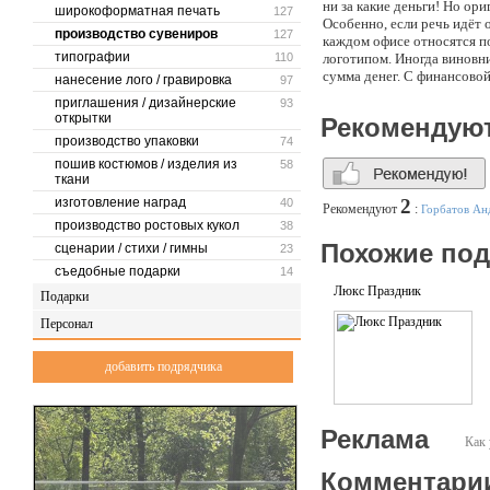
ни за какие деньги! Но о
широкоформатная печать
127
Особенно, если речь идёт о
производство сувениров
127
каждом офисе относятся п
типографии
110
логотипом. Иногда виновн
сумма денег. С финансовой
нанесение лого / гравировка
97
неизменно сопровождает п
приглашения / дизайнерские
93
подарки на день рождения 
открытки
Рекомендую
воспоминания должны быть
производство упаковки
74
партнёрам ни с чем не ср
элитные подарки от нашей
пошив костюмов / изделия из
58
ткани
шоколадные новогодние по
удовольствия, которое при
изготовление наград
2
40
Рекомендуют
:
Горбатов Ан
шоколадными? На самом дел
производство ростовых кукол
38
порадуют ваших партнёров,
Похожие по
сценарии / стихи / гимны
23
вы предлагаете своим клие
рождения – не задумываяс
съедобные подарки
14
шоколада с логотипом кли
Люкс Праздник
Подарки
каждый из них невероятны
Бизнес сувениры бывают р
Персонал
мини шоколадки для особо
добавить подрядчика
Реклама
Как 
Комментари