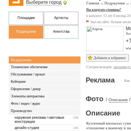
Выберите город
Главная
Подрядчики
→
→
Вы владелец страницы?
в каталоге: 13 лет 4 месяца 24
Площадки
Артисты
был на сайте:
больше месяц
М
Подрядчики
Агентства
Зол
+7
www
Добавить в избранное
Подрядчики
Специализация:
производс
Техническое обеспечение
Обслуживание / прокат
Реклама
Как 
Кейтеринг
Оформление / декор
Элементы интерактива
Фото
/
/
Описание
Фото / видео / аудио
Производство
Описание
наружная реклама / световые
148
конструкции
Купленный впопыхах сувен
дизайн-студии
отношение к важному и зн
140