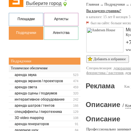
Выберите город
Главная
Подрядчики
→
→
Вы владелец страницы?
в каталоге: 15 лет 8 месяцев 5
Площадки
Артисты
был на сайте:
больше месяц
М
Подрядчики
Агентства
Кус
+7
www
Добавить в избранное
Подрядчики
Специализация:
декорации
Техническое обеспечение
флористика / растения
,
дек
аренда звука
523
аренда экранов / проекторов
474
Реклама
Как 
аренда света
459
аренда сцены / подиумов
320
интерактивное оборудование
242
Описание
/
Ко
аренда шатров / тентов
166
спецэффекты / пиротехника
129
Описание
3D video mapping
108
аренда генераторов
91
Профессионально занимаем
лазерное шоу
84