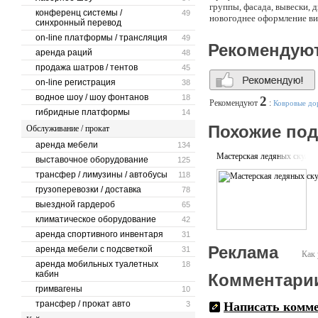
группы, фасада, вывески, 
конференц системы /
49
новогоднее оформление ви
синхронный перевод
on-line платформы / трансляция
49
Рекомендую
аренда раций
48
продажа шатров / тентов
45
on-line регистрация
38
водное шоу / шоу фонтанов
18
2
Рекомендуют
:
Ковровые д
гибридные платформы
14
Похожие по
Обслуживание / прокат
аренда мебели
134
Мастерская ледяных скульп
выставочное оборудование
125
трансфер / лимузины / автобусы
118
грузоперевозки / доставка
78
выездной гардероб
65
климатическое оборудование
42
аренда спортивного инвентаря
31
Реклама
аренда мебели с подсветкой
31
Как 
аренда мобильных туалетных
18
кабин
Комментари
гримвагены
10
трансфер / прокат авто
3
Написать комм