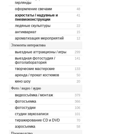
гирлянды
оформление свечами
48
аэростаты / надувные и
41
пневмоконструкции
ледяные скульптуры
22
антиквариат
15
ароматизация мероприятий
12
Элементы интерактива
выездные аттракционы / игры
299
выездная фотостудия /
141
фотолаборатория
творческие мастерские
133
аренда / прокат костюмов
50
кино шоу
20
Фото / видео / аудио
видеосъёмка / монтаж
379
фотосъемка
366
фотостудии
106
студии звукозаписи
101
тиражирование CD и DVD
70
аэросъемка
58
Производство