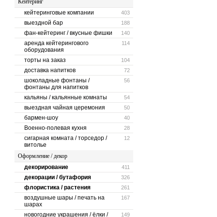
Кейтеринг
кейтеринговые компании
403
выездной бар
188
фан-кейтеринг / вкусные фишки
140
аренда кейтерингового
114
оборудования
торты на заказ
104
доставка напитков
72
шоколадные фонтаны /
56
фонтаны для напитков
кальяны / кальянные комнаты
54
выездная чайная церемония
50
бармен-шоу
40
Военно-полевая кухня
28
сигарная комната / торседор /
12
витолье
Оформление / декор
декорирование
411
декорации / бутафория
326
флористика / растения
261
воздушные шары / печать на
167
шарах
новогодние украшения / ёлки /
149