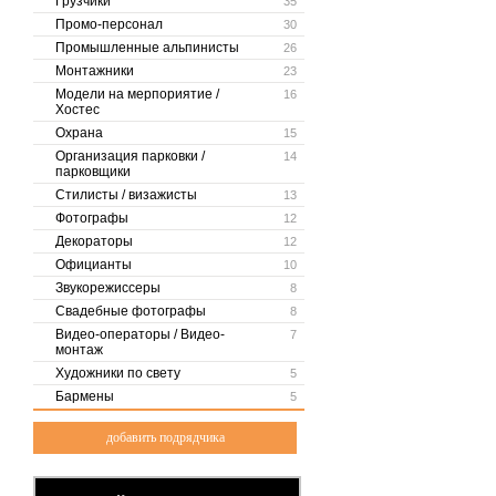
Грузчики
35
Промо-персонал
30
Промышленные альпинисты
26
Монтажники
23
Модели на мерпориятие /
16
Хостес
Охрана
15
Организация парковки /
14
парковщики
Стилисты / визажисты
13
Фотографы
12
Декораторы
12
Официанты
10
Звукорежиссеры
8
Свадебные фотографы
8
Видео-операторы / Видео-
7
монтаж
Художники по свету
5
Бармены
5
добавить подрядчика