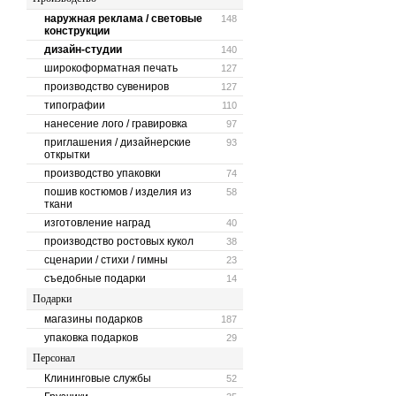
наружная реклама / световые
148
конструкции
дизайн-студии
140
широкоформатная печать
127
производство сувениров
127
типографии
110
нанесение лого / гравировка
97
приглашения / дизайнерские
93
открытки
производство упаковки
74
пошив костюмов / изделия из
58
ткани
изготовление наград
40
производство ростовых кукол
38
сценарии / стихи / гимны
23
съедобные подарки
14
Подарки
магазины подарков
187
упаковка подарков
29
Персонал
Клининговые службы
52