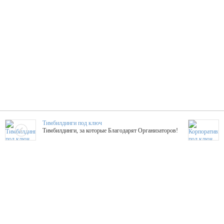
Тимбилдинги под ключ
Тимбилдинги, за которые Благодарят Организаторов!
Жажда Творчества
ТОПовые мастер-классы на мероприятие! Гибкие цены!
ShowTex - Декор и Ди
Мас
ShowTex - производитель огнестойких декораций
ТОП