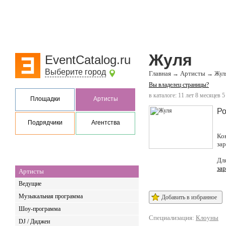
Жуля
EventCatalog.ru
Выберите город
Главная
Артисты
→
→
Жул
Вы владелец страницы?
в каталоге: 11 лет 8 месяцев 5
Площадки
Артисты
Ро
Подрядчики
Агентства
Ко
за
Дл
за
Артисты
Ведущие
Музыкальная программа
Добавить в избранное
Шоу-программа
Специализация:
Клоуны
DJ / Диджеи