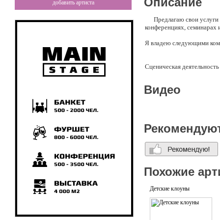
Описание
добавить артиста
Предлагаю свои услуги по
конференциях, семинарах и
Я владею следующими ком
Сценическая деятельность
Помощь в создании образа
Создание авторских репри
Видео
Проведение праздников дл
Организация интеллектуал
Создание и реализация ин
- путешествия в пространс
Рекомендую
- диско
- салон красоты
- фотосалон
- съемка кино
- игротека и другие.
Похожие арт
Детские клоуны