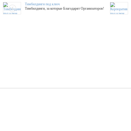
Тимбилдинги под ключ
Тимбилдинги, за которые Благодарят Организаторов!
Жажда Творчества
ТОПовые мастер-классы на мероприятие! Гибкие цены!
ShowTex - Декор и Ди
Мас
ShowTex - производитель огнестойких декораций
ТОП
Группа «Москвичка»
3D 
Настроение, стиль, настоящий драйв в Ваш день!
Кажд
ПК Киловатт Уфа
Вячеслав Вер
Техническое обеспечение мероприятий
Ведущий - за 