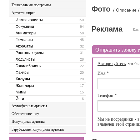
Танцевальная программа
Фото
/
/
Описание
Артисты цирка
Иллюзионисты
150
Фокусники
94
Реклама
Как 
Аниматоры
58
Гимнасты
48
Акробаты
32
Отправить заявку и
Ростовые куклы
31
Ходулисты
28
Авторизуйтесь
, чтобы
Эквилибристы
22
Факиры
20
Имя
*
Клоуны
20
Жонглеры
17
Мимы
15
Телефон
*
Йоги
6
Атмосферные артисты
Обеспечение шоу
Мы не посредники - в
Популярные артисты
владелец этой страни
Зарубежные популярные артисты