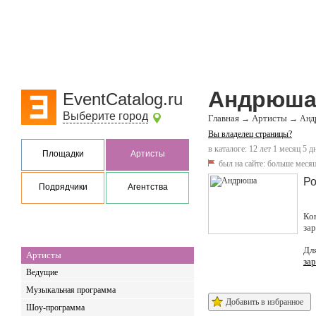
Андрюш
EventCatalog.ru
Выберите город
Главная
Артисты
→
→
Анд
Вы владелец страницы?
в каталоге: 12 лет 1 месяц 5 д
Площадки
Артисты
был на сайте:
больше месяц
Ро
Подрядчики
Агентства
Ко
за
Дл
Артисты
за
Ведущие
Музыкальная программа
Добавить в избранное
Шоу-программа