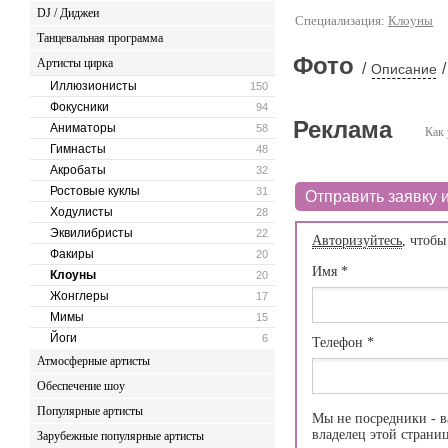
DJ / Диджеи
Специализация:
Клоуны
Танцевальная программа
Фото
Артисты цирка
/
/
Описание
Иллюзионисты
150
Фокусники
94
Реклама
Аниматоры
58
Как 
Гимнасты
48
Акробаты
32
Ростовые куклы
31
Отправить заявку и
Ходулисты
28
Эквилибристы
22
Авторизуйтесь
, чтобы
Факиры
20
Имя
*
Клоуны
20
Жонглеры
17
Мимы
15
Йоги
6
Телефон
*
Атмосферные артисты
Обеспечение шоу
Популярные артисты
Мы не посредники - в
владелец этой страни
Зарубежные популярные артисты