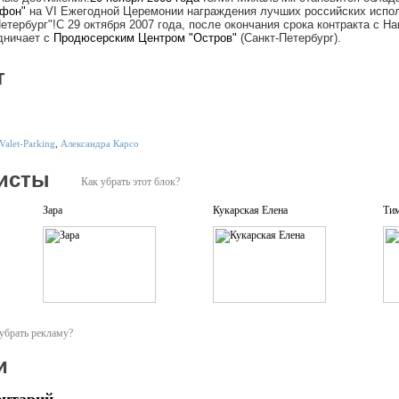
фон"
на VI Ежегодной Церемонии награждения лучших российских испо
етербург"!С 29 октября 2007 года, после окончания срока контракта с 
дничает с
Продюсерским
Центром
"Остров"
(Санкт-Петербург).
т
Valet-Parking
,
Александра Карсо
исты
Как убрать этот блок?
Зара
Кукарская Елена
Ти
убрать рекламу?
и