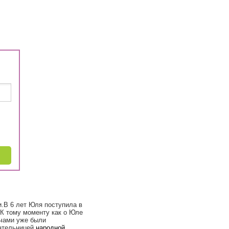
и.В 6 лет Юля поступила в
К тому моменту как о Юле
ечами уже были
ательницей
народной