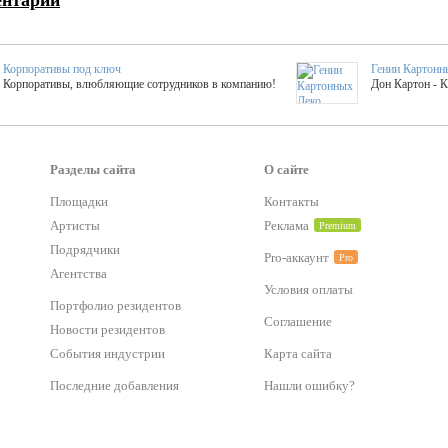
ентарий
Корпоративы под ключ
Гении Картонн
Корпоративы, влюбляющие сотрудников в компанию!
Дон Картон - 
Выездные мастер-клас
Группа KAL
Более 420 мастер-классов на выезде на мероприятие!
Яркое музыка
Разделы сайта
О сайте
Площадки
Контакты
тер-классы
Букинг компания №1
Артисты
Реклама
Premium
 25 активностей! Смета за 15 минут!
Оперативная информация о люб
Подрядчики
Pro-аккаунт
Pro
Агентства
Условия оплаты
Mapping
Хотите весело?
Портфолио резидентов
ый второй заказ контента со скидкой в 15%
Темпераментные балканс
Соглашение
Новости резидентов
События индустрии
Карта сайта
-STREET™
Последние добавления
Нашли ошибку?
тический БАР от 50 000 р.
Event календарь