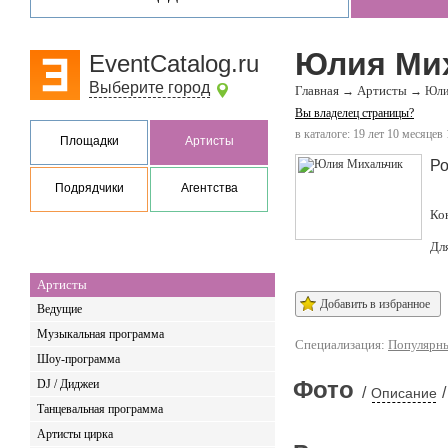
Юлия Ми
EventCatalog.ru
Выберите город
Главная
Артисты
→
→
Юли
Вы владелец страницы?
в каталоге: 19 лет 10 месяцев
Площадки
Артисты
Ро
Подрядчики
Агентства
Ко
Дл
Артисты
Добавить в избранное
Ведущие
Музыкальная программа
Специализация:
Популярны
Шоу-программа
Фото
DJ / Диджеи
/
/
Описание
Танцевальная программа
Артисты цирка