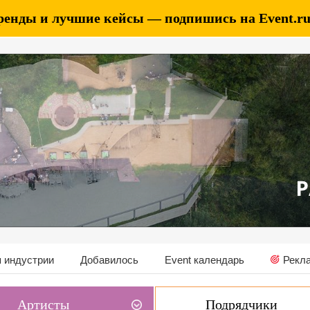
ренды и лучшие кейсы — подпишись на Event.ru 
 индустрии
Добавилось
Event календарь
Рекл
Артисты
Подрядчики