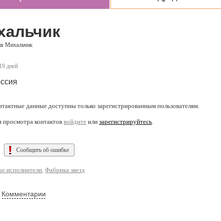
хальчик
я Михальчик
 19 дней
ссия
нтактные данные доступны только зарегистрированным пользователям.
я просмотра контактов
войдите
или
зарегистрируйтесь
.
Сообщить об ошибке
е исполнители
,
Фабрика звезд
Комментарии