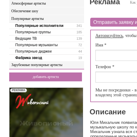
Реклама
Как 
Атмосферные артисты
Обеспечение шоу
Популярные артисты
Отправить заявку и
Популярные исполнители
341
Популярные группы
185
Авторизуйтесь
, чтобы
Ведущие ТВ
139
Популярные музыканты
Имя
*
72
Популярные диджеи
44
Фабрика звезд
19
Зарубежные популярные артисты
Телефон
*
добавить артиста
Мы не посредники - в
владелец этой страни
Описание
Юля Михальчик появилас
музыкальную школу по к
Михальчик узнала вся ст
определенные музыкаль