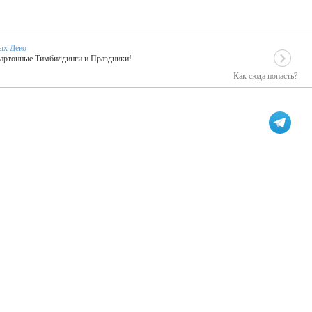
ых Деко
Картонные Тимбилдинги и Праздники!
Как сюда попасть?
EIDOSKOP
льное событие вашего праздника!
ых зарубежных артистах
ПК Киловатт Уфа
кие хиты от Паши Парфения!
Техническое обеспечение мероприятий