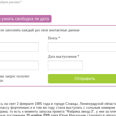
убрать рекламу?
 узнать свободна ли дата
 не заполнять каждый раз свои контактные данные.
Почта
*
Дата выступления
*
аш запрос получит
Отправить
цы.
ь на свет 2 февраля 1985 года в городе Сланцы, Ленинградской област
лассу фортепиано и в том же году стала выступать с сольным номером.
рана, то есть к моменту запуска проекта "Фабрика звезд-3", у нее за пл
ные достижения.
20
ноября
2005
года
Юлия Михальчик становится облад