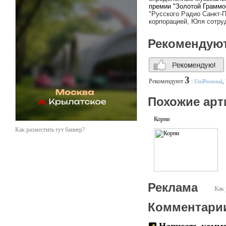
премии
"Золотой
Граммо
"Русского Радио Санкт-П
корпорацией, Юля сотру
Рекомендую
3
Рекомендуют
:
UniPersonal
,
Похожие арт
Корни
Как разместить тут баннер?
Реклама
Как 
Комментари