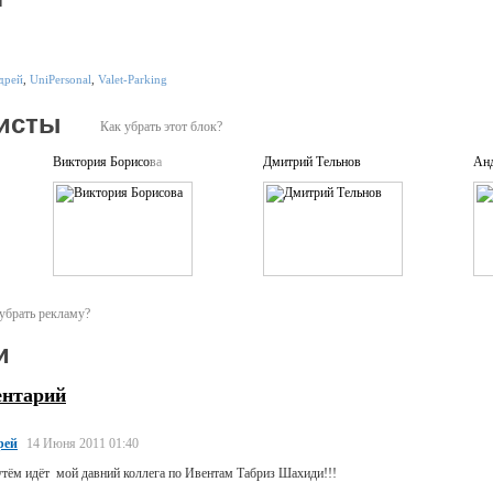
дрей
,
UniPersonal
,
Valet-Parking
исты
Как убрать этот блок?
Виктория Борисова
Дмитрий Тельнов
Ан
убрать рекламу?
и
ентарий
рей
14 Июня 2011 01:40
тём идёт мой давний коллега по Ивентам Табриз Шахиди!!!