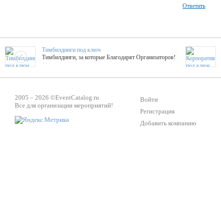
Ответить
Тимбилдинги под ключ
Тимбилдинги, за которые Благодарят Организаторов!
Жажда Творчества
ТОПовые мастер-классы на мероприятие! Гибкие цены!
2005 – 2026 ©
EventCatalog.ru
Войти
Все для организации мероприятий!
Регистрация
Добавить компанию
ShowTex - Декор и Ди
Мас
ShowTex - производитель огнестойких декораций
ТОП
Группа «Москвичка»
3D 
Настроение, стиль, настоящий драйв в Ваш день!
Кажд
Вячеслав Верещака
BAR
Ведущий - за деньги! Яркие эмоции - в подарок!
Тема