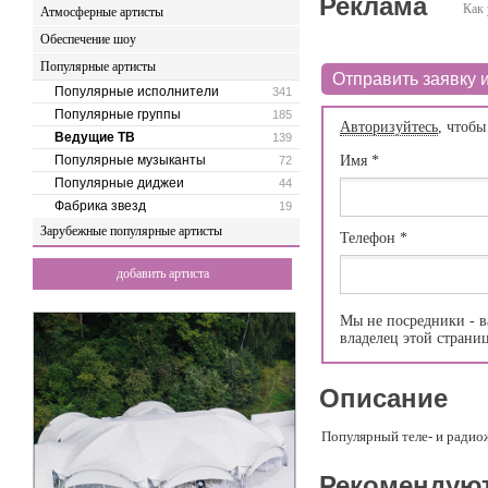
Реклама
Как 
Атмосферные артисты
Обеспечение шоу
Популярные артисты
Отправить заявку и
Популярные исполнители
341
Популярные группы
185
Авторизуйтесь
, чтобы
Ведущие ТВ
139
Популярные музыканты
Имя
*
72
Популярные диджеи
44
Фабрика звезд
19
Зарубежные популярные артисты
Телефон
*
добавить артиста
Мы не посредники - в
владелец этой страни
Описание
Популярный теле- и радио
Рекомендую