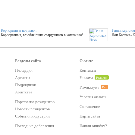
Корпоративы под ключ
Гении Картонн
Корпоративы, влюбляющие сотрудников в компанию!
Дон Картон - 
Выездные мастер-клас
Группа KAL
Более 420 мастер-классов на выезде на мероприятие!
Яркое музыка
Разделы сайта
О сайте
Площадки
Контакты
тер-классы
Букинг компания №1
Артисты
Реклама
Premium
 25 активностей! Смета за 15 минут!
Оперативная информация о люб
Подрядчики
Pro-аккаунт
Pro
Агентства
Условия оплаты
Mapping
Хотите весело?
Портфолио резидентов
ый второй заказ контента со скидкой в 15%
Темпераментные балканс
Соглашение
Новости резидентов
События индустрии
Карта сайта
-STREET™
Последние добавления
Нашли ошибку?
тический БАР от 50 000 р.
Event календарь