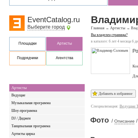
Владими
EventCatalog.ru
Выберите город
Главная
Артисты
→
→
Вла
Вы владелец страницы?
в каталоге: 6 лет 4 месяца 6 д
Площадки
Артисты
Ро
Подрядчики
Агентства
Ко
Дл
Артисты
Добавить в избранное
Ведущие
Музыкальная программа
Специализация:
Ведущие 
Шоу-программа
Фото
DJ / Диджеи
/
/
Описание
Танцевальная программа
Артисты цирка