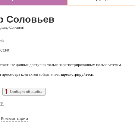
р Соловьев
димир Соловьев
ней
ссия
нтактные данные доступны только зарегистрированным пользователям.
я просмотра контактов
войдите
или
зарегистрируйтесь
.
Сообщить об ошибке
ТВ
Комментарии