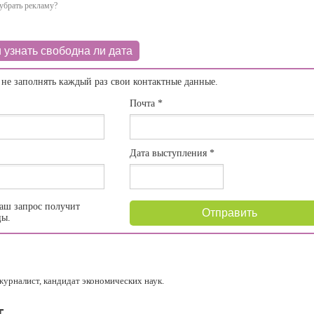
убрать рекламу?
 узнать свободна ли дата
 не заполнять каждый раз свои контактные данные.
Почта
*
Дата выступления
*
аш запрос получит
Отправить
цы.
журналист, кандидат экономических наук.
т