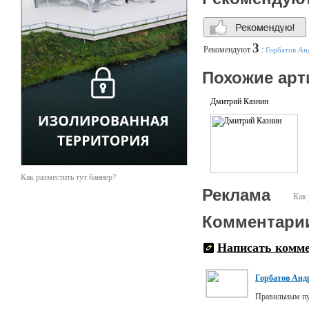
3
Рекомендуют
:
Горбатов Ан
Похожие арт
Дмитрий Казнин
Как разместить тут баннер?
Реклама
Как 
Комментари
Написать комм
Горбатов Анд
Правильным пу