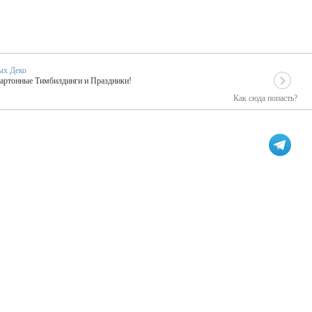
ых Деко
Картонные Тимбилдинги и Праздники!
Как сюда попасть?
EIDOSKOP
льное событие вашего праздника!
ых зарубежных артистах
ПК Киловатт Уфа
кие хиты от Паши Парфения!
Техническое обеспечение мероприятий