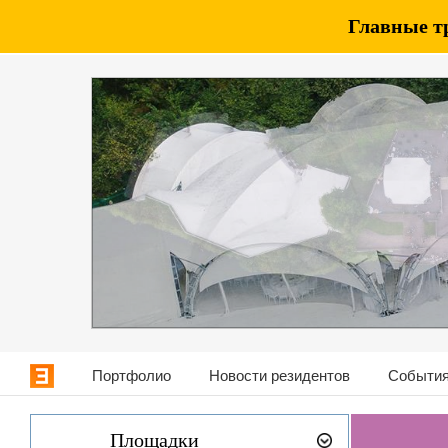
Главные т
Портфолио
Новости резидентов
События
Площадки