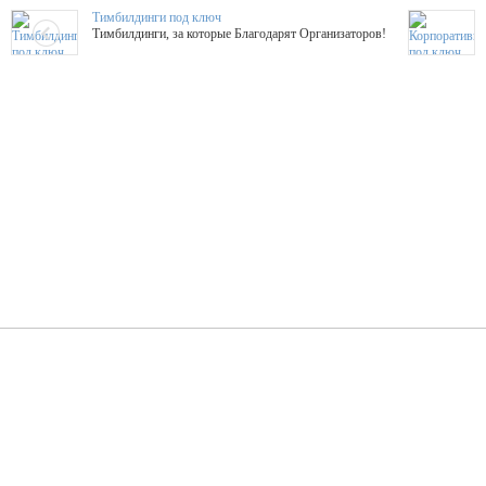
Тимбилдинги под ключ
Тимбилдинги, за которые Благодарят Организаторов!
Жажда Творчества
ТОПовые мастер-классы на мероприятие! Гибкие цены!
ShowTex - Декор и Ди
Мас
ShowTex - производитель огнестойких декораций
ТОП
Группа «Москвичка»
3D 
Настроение, стиль, настоящий драйв в Ваш день!
Кажд
ПК Киловатт Уфа
Вячеслав Вер
Техническое обеспечение мероприятий
Ведущий - за 