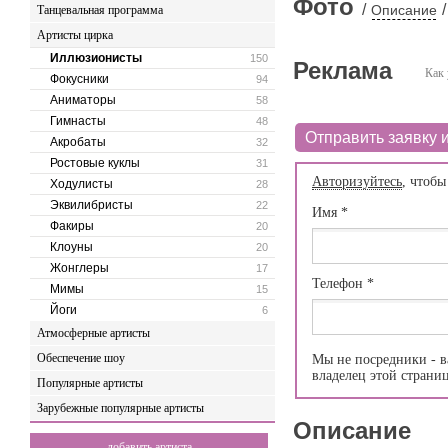
Фото
/
/
Описание
Танцевальная программа
Артисты цирка
Иллюзионисты
150
Реклама
Как 
Фокусники
94
Аниматоры
58
Гимнасты
48
Отправить заявку и
Акробаты
32
Ростовые куклы
31
Авторизуйтесь
, чтобы
Ходулисты
28
Эквилибристы
22
Имя
*
Факиры
20
Клоуны
20
Жонглеры
17
Телефон
*
Мимы
15
Йоги
6
Атмосферные артисты
Обеспечение шоу
Мы не посредники - в
владелец этой страни
Популярные артисты
Зарубежные популярные артисты
Описание
добавить артиста