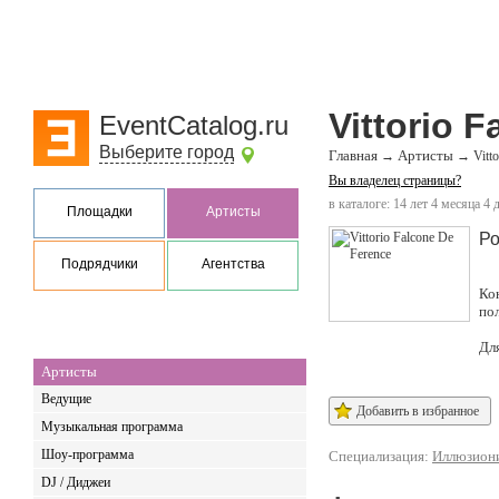
Vittorio 
EventCatalog.ru
Выберите город
Главная
Артисты
→
→
Vitt
Вы владелец страницы?
в каталоге: 14 лет 4 месяца 4 
Площадки
Артисты
Ро
Подрядчики
Агентства
Ко
по
Дл
Артисты
Ведущие
Добавить в избранное
Музыкальная программа
Шоу-программа
Специализация:
Иллюзион
DJ / Диджеи