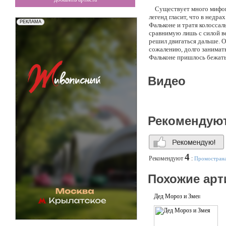
Существует много мифов и 
легенд гласит, что в недр
Фальконе и тратя колоссал
сравнимую лишь с силой ве
решил двигаться дальше. 
сожалению, долго занимать
Фальконе пришлось бежать.
остался в живых. Лишь в Р
миру свое волшебство и ни
Видео
одно обещание он нарушил 
возлюбленная Кэролайн, к
мир, позволив Витторио Ф
и современнейший иллюзио
Коперфильда, не отставая 
Рекомендую
история, самое невероятно
Falcone De Ference! Лишь
1.Микромагия - фокусы с м
(салонная) магия. - Прогр
музыку (очень красиво и г
4
Рекомендуют
:
Промостран
3.Розыгрышный фэйсконтро
Достану мелкие смешные е
Похожие арт
Детская шоу-программа (п
Дед Мороз и Змея