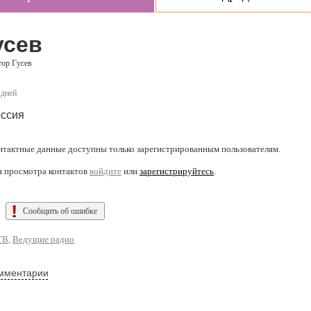
усев
ор Гусев
 дней
ссия
нтактные данные доступны только зарегистрированным пользователям.
я просмотра контактов
войдите
или
зарегистрируйтесь
.
Сообщить об ошибке
ТВ
,
Ведущие радио
мментарии