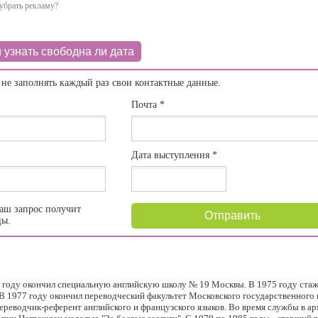
убрать рекламу?
 узнать свободна ли дата
 не заполнять каждый раз свои контактные данные.
Почта
*
Дата выступления
*
аш запрос получит
Отправить
цы.
 году окончил специальную английскую школу № 19 Москвы. В 1975 году стаж
В 1977 году окончил переводческий факультет Московского государственного
ереводчик-референт английского и французского языков. Во время службы в ар