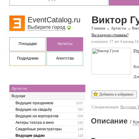
Виктор Г
EventCatalog.ru
Выберите город
Главная
Артисты
→
→
Викт
Вы владелец страницы?
в каталоге: 17 лет 4 месяца 14
Площадки
Артисты
Ро
Подрядчики
Агентства
Ко
Дл
Артисты
Добавить в избранное
Ведущие
Ведущие праздников
1037
Специализация:
Ведущие 
Ведущие на свадьбу
787
Ведущие на корпоратив
204
Описание
/
Ко
Актеры театра и кино
160
Свадебные регистраторы
149
Ведущие радио
118