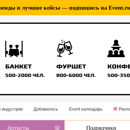
ренды и лучшие кейсы — подпишись на Event.ru 
 индустрии
Добавилось
Event календарь
Рекл
Артисты
Подрядчики