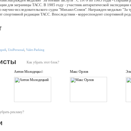
опии.Награжден медалью "За боевые заслуги". С 1979 по 1985 годы - старший 
ции для заграницы ТАСС. В 1985 году - участник антарктической экспедиции 
ю научно-исследовательского судна "Михаил Сомов". Награжден медалью "За т
ент спортивной редакции ТАСС. Впоследствии - корреспондент спортивной ред
чного футбольного журнала "Матч", пресс-атташе Хоккейного клуба ЦСКА-"Ру
футболу, ведущий авторской колонки в английском футбольном журнале "Уорлд
т
 телевидением, комментируя футбольные матчи и ведя спортивные программы (
оле с Виктором Гусевым" и другие) на Первом канале. С 1996 года - ведущий 
ь проекта Дирекции спортивного вещания Первого канала. Участник проектов 
 на Первом канале. Участник всех финалов Национальной телевизионной прем
ТЭФИ за 2001, 2002 и 2006 годы. Член Академии Российского телевидения. Ла
дрей
,
UniPersonal
,
Valet-Parking
 СМИ за 2006 год. В 2006 г. награжден медалью ордена "За заслуги перед оте
исты
Как убрать этот блок?
Антон Молодецкий
Макс Орлов
Эл
убрать рекламу?
и