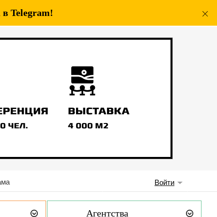
в Telegram!
ама
Войти
Агентства