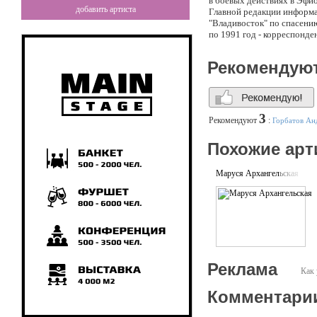
в боевых действиях в Эфи
добавить артиста
Главной редакции информа
"Владивосток" по спасени
по 1991 год - корреспонд
главный редактор ежемеся
атташе сборной России по 
Рекомендую
внештатно сотрудничает с
"Время футбола", "На футб
комментатор, руководител
гонки" и других программ
годы. Обладатель премии 
3
Рекомендуют
:
Горбатов Ан
России в области печатных
Похожие арт
Маруся Архангельская
Реклама
Как 
Комментари