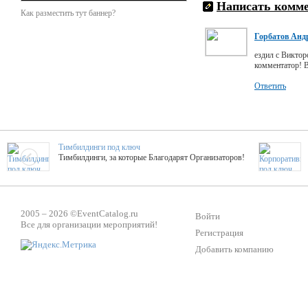
Написать комм
Как разместить тут баннер?
Горбатов Анд
ездил с Виктор
комментатор! В
Ответить
Тимбилдинги под ключ
Тимбилдинги, за которые Благодарят Организаторов!
Жажда Творчества
ТОПовые мастер-классы на мероприятие! Гибкие цены!
2005 – 2026 ©
EventCatalog.ru
Войти
Все для организации мероприятий!
Регистрация
Добавить компанию
ShowTex - Декор и Ди
Мас
ShowTex - производитель огнестойких декораций
ТОП
Группа «Москвичка»
3D 