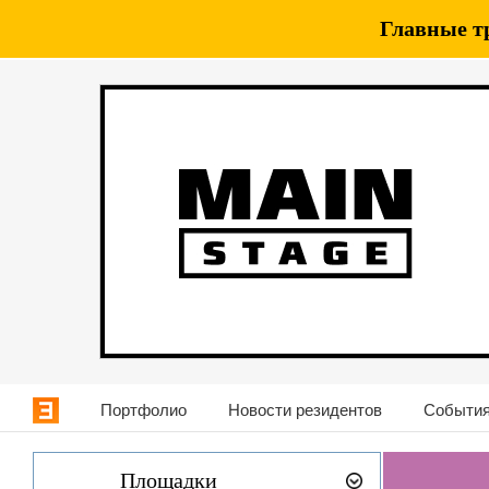
Главные т
Портфолио
Новости резидентов
События
Площадки