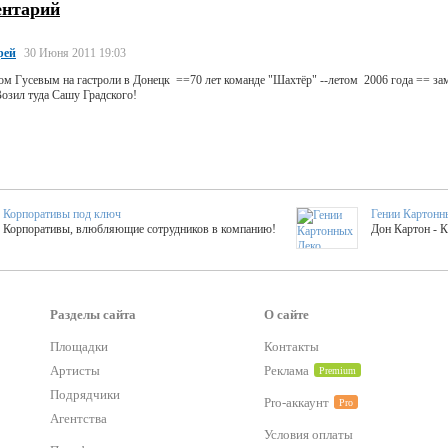
ентарий
рей
30 Июня 2011 19:03
ом Гусевым на гастроли в Донецк ==70 лет команде "Шахтёр" --летом 2006 года == за
озил туда Сашу Градского!
Корпоративы под ключ
Гении Картонн
Корпоративы, влюбляющие сотрудников в компанию!
Дон Картон - 
Выездные мастер-клас
Группа KAL
Более 420 мастер-классов на выезде на мероприятие!
Яркое музыка
Разделы сайта
О сайте
Площадки
Контакты
тер-классы
Букинг компания №1
Артисты
Реклама
Premium
 25 активностей! Смета за 15 минут!
Оперативная информация о люб
Подрядчики
Pro-аккаунт
Pro
Агентства
Условия оплаты
Mapping
Хотите весело?