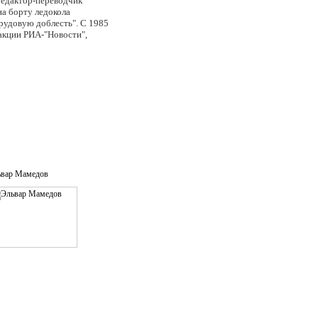
редактор-переводчик
на борту ледокола
рудовую доблесть". С 1985
акции РИА-"Новости",
сские пингвины", пресс-
 соккер". С 1992 года
"Спорт-уикэнд", "Гол",
программы "Время",
"Последний герой", "Большие
ии ТЭФИ с 1998 по 2006
уреат Премии правительства
чеством" 2-й степени.
ьвар Мамедов