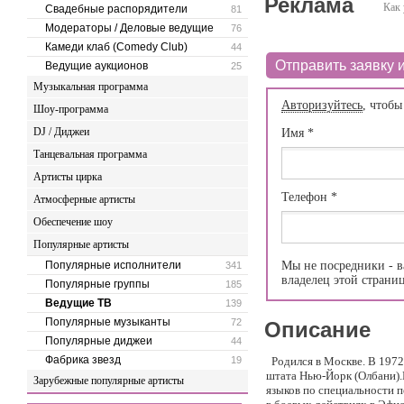
Реклама
Как 
Свадебные распорядители
81
Модераторы / Деловые ведущие
76
Камеди клаб (Comedy Club)
44
Отправить заявку и
Ведущие аукционов
25
Музыкальная программа
Авторизуйтесь
, чтобы
Шоу-программа
DJ / Диджеи
Имя
*
Танцевальная программа
Артисты цирка
Телефон
*
Атмосферные артисты
Обеспечение шоу
Популярные артисты
Популярные исполнители
Мы не посредники - в
341
владелец этой страни
Популярные группы
185
Ведущие ТВ
139
Популярные музыканты
72
Описание
Популярные диджеи
44
Фабрика звезд
19
Родился в Москве. В 1972
штата Нью-Йорк (Олбани).
Зарубежные популярные артисты
языков по специальности п