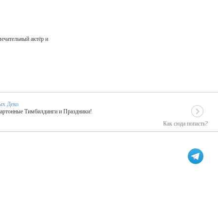
мечательный актёр и
ых Деко
Картонные Тимбилдинги и Праздники!
Как сюда попасть?
EIDOSKOP
льное событие вашего праздника!
ых зарубежных артистах
ПК Киловатт Уфа