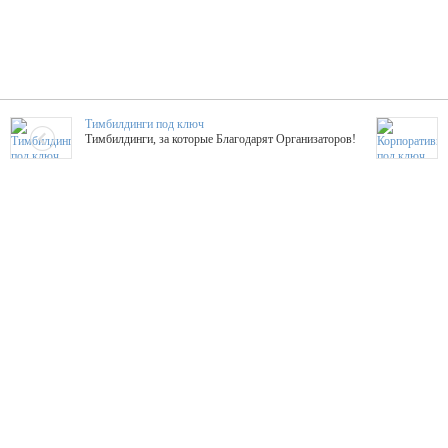
Тимбилдинги под ключ
Тимбилдинги, за которые Благодарят Организаторов!
Жажда Творчества
ТОПовые мастер-классы на мероприятие! Гибкие цены!
ShowTex - Декор и Ди
Мас
ShowTex - производитель огнестойких декораций
ТОП
Группа «Москвичка»
3D 
Настроение, стиль, настоящий драйв в Ваш день!
Кажд
ПК Киловатт Уфа
Вячеслав Вер
Техническое обеспечение мероприятий
Ведущий - за 