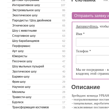
Детская программа
Как 
132
Интерактивное шоу
107
Экстремальное шоу
86
Экзотическое шоу
Отправить заявку и
82
Пародисты / Шоу двойников
69
Этническое шоу
65
Авторизуйтесь
, чтобы
Шоу с животными
64
Имя
*
Спортивное шоу
63
Шоу барабанщиков
62
Перформанс
62
Арт шоу
Телефон
*
60
Юмористы
50
Песочное шоу
47
Шоу мыльных пузырей
42
Мы не посредники - в
Эротическое шоу
40
владелец этой страни
Бармен-шоу
39
Фрик-шоу
29
Описание
Научное шоу
28
Мюзиклы
28
Брейкданс команда УРБАНС
Травести-шоу
23
- театрализованные поста
Бурлеск
17
- танцевальные, акробатич
- эксклюзивные постанов
Трансформация костюмов
15