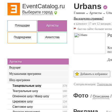
Urbans
EventCatalog.ru
Выберите город
Главная
Артисты
→
→
Urb
Вы владелец страницы?
в каталоге: 17 лет 12 месяцев 
Площадки
Артисты
был на сайте:
больше месяц
Ро
Подрядчики
Агентства
Ко
по
Дл
Артисты
Ведущие
Музыкальная программа
Добавить в избранное
Шоу-программа
Специализация:
Танцеваль
Танцевальные шоу
378
Театральные шоу
160
Фото
/
/
Описание
Огненное шоу / Фаер шоу
147
Цирковое шоу
134
Световое шоу
133
Реклама