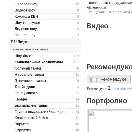
- постановки с сотрудник
Силовое шоу
12
-флэшмобы
Водное шоу
9
- танцевальные сюрпризы 
Команды КВН
- шоу танцующих официан
8
- мастер-классы и интерак
Шоу толстушек
6
Видео
- шоу с двойником Леди Г
Ледовое шоу
5
- шоу с двойником PSY
Пенное шоу
3
- танцевальные постановк
DJ / Диджеи
Команда УРБАНС - первый 
Танцевальная программа
и стран зарубежья. Созда
«Операция Ы», «Бриллианто
Шоу-балет
169
Танцевальные коллективы
131
Танцуем для ВАС!
Рекомендую
Сольный танец
65
Народные танцы
31
Этнические танцы
28
Брейк-данс
2
25
Рекомендуют
:
Igor Abramo
Танец живота
25
Портфолио
Кабаре
24
Бразильские танцы
21
Группы поддержки / Черлидинг
20
Классический балет
17
Варьете
16
Стриптиз
16