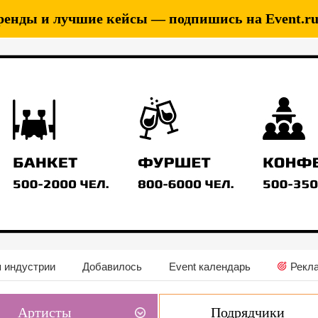
ренды и лучшие кейсы — подпишись на Event.ru 
 индустрии
Добавилось
Event календарь
Рекл
Артисты
Подрядчики