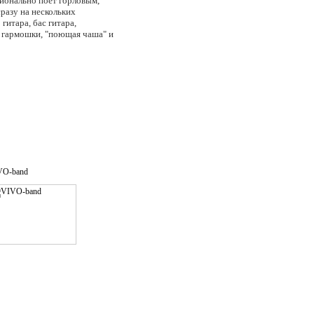
сионально поет горловым,
разу на нескольких
гитара, бас гитара,
, гармошки, "поющая чаша" и
, "поющие чаши", перкуссия и
а *
VO-band