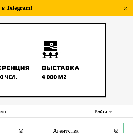
в Telegram!
ама
Войти
Агентства