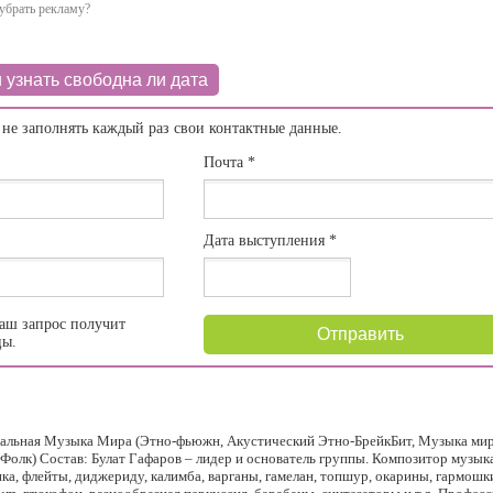
убрать рекламу?
 узнать свободна ли дата
 не заполнять каждый раз свои контактные данные.
Почта
*
Дата выступления
*
аш запрос получит
Отправить
цы.
альная Музыка Мира (Этно-фьюжн, Акустический Этно-БрейкБит, Музыка мир
, Фолк) Состав: Булат Гафаров – лидер и основатель группы. Композитор музы
ка, флейты, диджериду, калимба, варганы, гамелан, топшур, окарины, гармошк