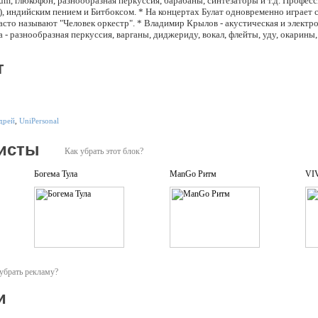
drum, глюкофон, разнообразная перкуссия, барабаны, синтезаторы и т.д. Профес
 индийским пением и Битбоксом. * На концертах Булат одновременно играет с
асто называют "Человек оркестр". * Владимир Крылов - акустическая и электро 
- разнообразная перкуссия, варганы, диджериду, вокал, флейты, уду, окарины
анезов - перкуссия, варганы * Борис "Изюм" (Izzumm) - табла, джембе, дарбука
амбей, перкуссия, кларнет и др. * Алексей Фадеев - перкуссия, варган, гармошк
т
дрей
,
UniPersonal
исты
Как убрать этот блок?
Богема Тула
ManGo Ритм
VI
убрать рекламу?
и