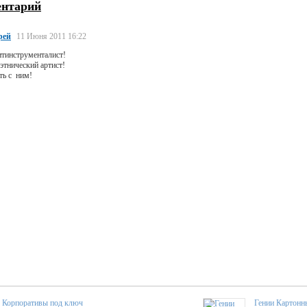
ентарий
рей
11 Июня 2011 16:22
итинструменталист!
этнический артист!
ть с ним!
Корпоративы под ключ
Гении Картонн