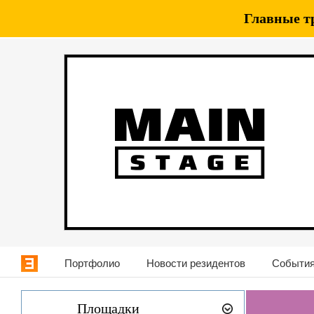
Главные т
Портфолио
Новости резидентов
События
Площадки