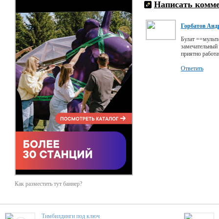
Написать комм
Горбатов Анд
Булат ==мульт
замечательный 
приятно работа
Ответить
Как разместить тут баннер?
Тимбилдинги под ключ