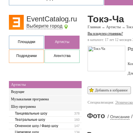
Токэ-Ча
EventCatalog.ru
Выберите город
Главная
Артисты
→
→
Токэ
Вы владелец страницы?
в каталоге: 17 лет 12 месяцев 
Площадки
Артисты
Ро
Подрядчики
Агентства
Ко
Дл
Артисты
Добавить в избранное
Ведущие
Музыкальная программа
Специализация:
Этническо
Шоу-программа
Танцевальные шоу
378
Фото
/
/
Описание
Театральные шоу
160
Огненное шоу / Фаер шоу
147
Цирковое шоу
134