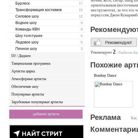
йочин, кото, ситар, hang 
Бурлеск
17
ориентальным (восточным),
Трансформация костюмов
инструментах, за что его ч
15
перкуссия Джон Кукарямба 
Силовое шоу
12
др. * сессионно: Рубен Ог
Водное шоу
9
др. * Василий - дарбук, дж
Рекомендую
Команды КВН
8
Шоу толстушек
6
Ледовое шоу
5
Пенное шоу
3
2
Рекомендуют
:
Горбатов Ан
DJ / Диджеи
Похожие арт
Танцевальная программа
Артисты цирка
Bombay Dance
Атмосферные артисты
Обеспечение шоу
Популярные артисты
Зарубежные популярные артисты
добавить артиста
Реклама
Как 
Комментари