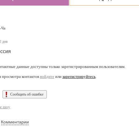
-Ча
2 дня
ссия
нтактные данные доступны только зарегистрированным пользователям.
я просмотра контактов
войдите
или
зарегистрируйтесь
.
Сообщить об ошибке
е шоу
Комментарии