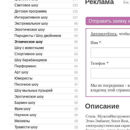
Реклама
Как 
Световое шоу
133
Детская программа
132
Интерактивное шоу
107
Отправить заявку и
Экстремальное шоу
86
Экзотическое шоу
82
Авторизуйтесь
, чтобы
Пародисты / Шоу двойников
69
Этническое шоу
65
Имя
*
Шоу с животными
64
Спортивное шоу
63
Шоу барабанщиков
62
Телефон
*
Перформанс
62
Арт шоу
60
Юмористы
50
Песочное шоу
47
Мы не посредники - в
владелец этой страни
Шоу мыльных пузырей
42
Эротическое шоу
40
Бармен-шоу
39
Описание
Фрик-шоу
29
Научное шоу
28
Стиль: МультиИнструмент
Этно-Эмбиент, Street Beat
Мюзиклы
28
электроакустическая скрип
Травести-шоу
23