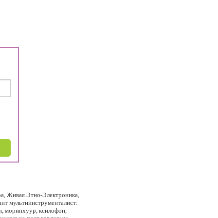
а, Живая Этно-Электроника,
кант мультиинструменталист:
и, моринхуур, ксилофон,