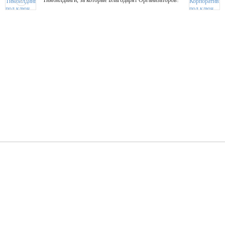
Тимбилдинги, за которые Благодарят Организаторов!
Жажда Творчества
ТОПовые мастер-классы на мероприятие! Гибкие цены!
ShowTex - Декор и Ди
Мас
ShowTex - производитель огнестойких декораций
ТОП
Группа «Москвичка»
3D 
Настроение, стиль, настоящий драйв в Ваш день!
Кажд
ПК Киловатт Уфа
Вячеслав Вер
Техническое обеспечение мероприятий
Ведущий - за 