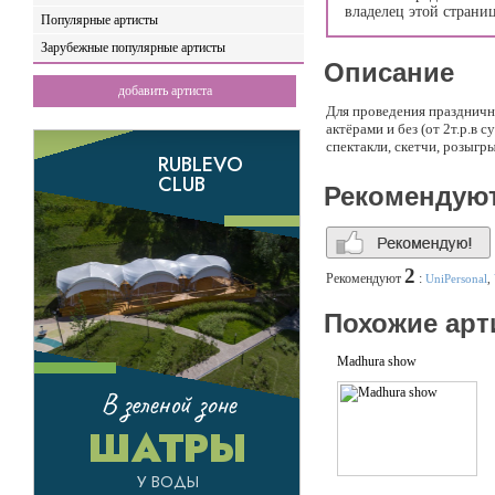
владелец этой страни
Популярные артисты
Зарубежные популярные артисты
Описание
добавить артиста
Для проведения праздничн
актёрами и без (от 2т.р.в 
спектакли, скетчи, розыгр
Рекомендую
2
Рекомендуют
:
UniPersonal
,
Похожие арт
Madhura show