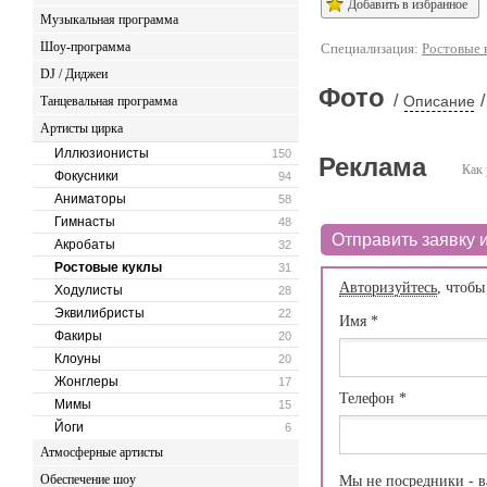
Добавить в избранное
Музыкальная программа
Шоу-программа
Специализация:
Ростовые 
DJ / Диджеи
Фото
/
/
Описание
Танцевальная программа
Артисты цирка
Иллюзионисты
150
Реклама
Как 
Фокусники
94
Аниматоры
58
Гимнасты
48
Отправить заявку и
Акробаты
32
Ростовые куклы
31
Авторизуйтесь
, чтобы
Ходулисты
28
Эквилибристы
22
Имя
*
Факиры
20
Клоуны
20
Жонглеры
17
Телефон
*
Мимы
15
Йоги
6
Атмосферные артисты
Обеспечение шоу
Мы не посредники - в