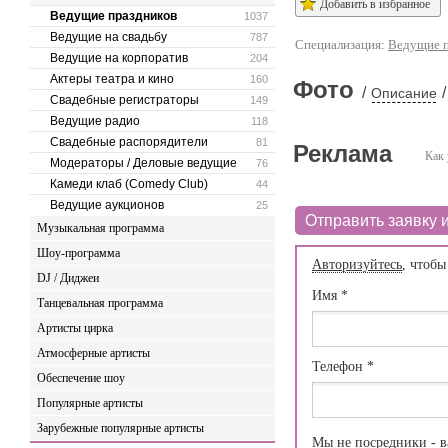
Добавить в избранное
Ведущие праздников
1037
Ведущие на свадьбу
787
Специализация:
Ведущие п
Ведущие на корпоратив
204
Актеры театра и кино
160
Фото
/
/
Описание
Свадебные регистраторы
149
Ведущие радио
118
Свадебные распорядители
81
Реклама
Как 
Модераторы / Деловые ведущие
76
Камеди клаб (Comedy Club)
44
Ведущие аукционов
25
Отправить заявку и
Музыкальная программа
Шоу-программа
Авторизуйтесь
, чтобы
DJ / Диджеи
Имя
*
Танцевальная программа
Артисты цирка
Атмосферные артисты
Телефон
*
Обеспечение шоу
Популярные артисты
Зарубежные популярные артисты
Мы не посредники - в