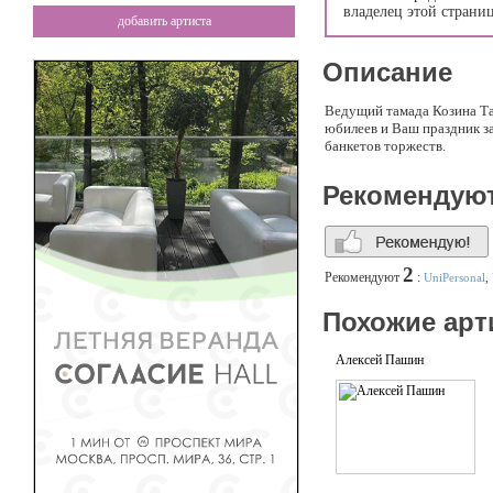
владелец этой страни
добавить артиста
Описание
Ведущий тамада Козина Та
юбилеев и Ваш праздник за
банкетов торжеств.
Рекомендую
2
Рекомендуют
:
UniPersonal
,
Похожие арт
Алексей Пашин