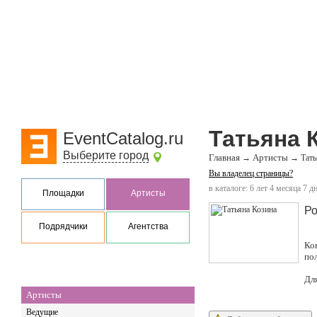
Татьяна 
EventCatalog.ru
Выберите город
Главная
Артисты
→
→
Тать
Вы владелец страницы?
в каталоге: 6 лет 4 месяца 7 д
Площадки
Артисты
Ро
Подрядчики
Агентства
Ко
по
Дл
Артисты
Ведущие