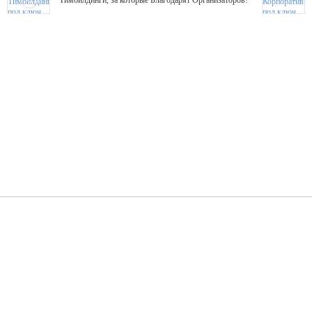
Тимбилдинги, за которые Благодарят Организаторов!
Жажда Творчества
ТОПовые мастер-классы на мероприятие! Гибкие цены!
ShowTex - Декор и Ди
Мас
ShowTex - производитель огнестойких декораций
ТОП
Группа «Москвичка»
3D 
Настроение, стиль, настоящий драйв в Ваш день!
Кажд
ПК Киловатт Уфа
Вячеслав Вер
Техническое обеспечение мероприятий
Ведущий - за 