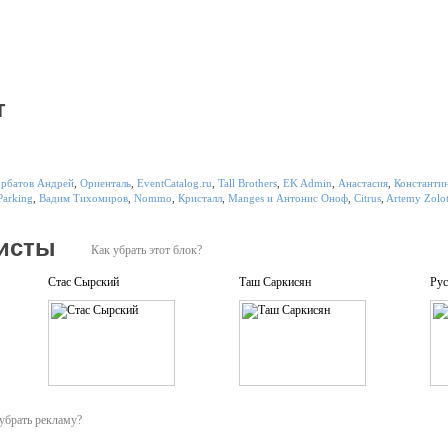
т
орбатов Андрей
,
Ориенталь
,
EventCatalog.ru
,
Tall Brothers
,
EK Admin
,
Анастасия
,
Константи
Parking
,
Вадим Тихомиров
,
Nommo
,
Кристалл
,
Manges и Антонис Оноф
,
Citrus
,
Artemy Zolo
исты
Как убрать этот блок?
Стас Сырский
Таш Саркисян
Рус
убрать рекламу?