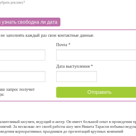
убрать рекламу?
 узнать свободна ли дата
 не заполнять каждый раз свои контактные данные.
Почта
*
Дата выступления
*
аш запрос получит
Отправить
цы.
 талантливый шоумен, ведущий и актер. Он имеет большой опыт в проведении 
риятий. За несколько лет своей работы шоу мен Никита Тарасов побывал веду
оведения корпоративных праздников до презентаций крупных компаний