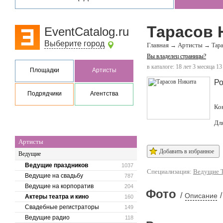
Тарасов 
EventCatalog.ru
Выберите город
Главная
Артисты
→
→
Тара
Вы владелец страницы?
в каталоге: 18 лет 3 месяца 13
Площадки
Артисты
Ро
Подрядчики
Агентства
Ко
Дл
Артисты
Добавить в избранное
Ведущие
Ведущие праздников
1037
Специализация:
Ведущие 
Ведущие на свадьбу
787
Ведущие на корпоратив
204
Фото
/
/
Описание
Актеры театра и кино
160
Свадебные регистраторы
149
Ведущие радио
118