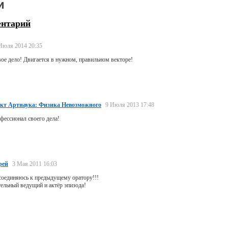
и
ентарий
Июля 2014 20:35
вое дело! Двигается в нужном, правильном векторе!
кт Артнаука: Физика Невозможного
9 Июля 2013 17:48
ессионал своего дела!
рей
3 Мая 2011 16:03
соединяюсь к предыдущему оратору!!!
ельный ведущий и актёр эпизода!