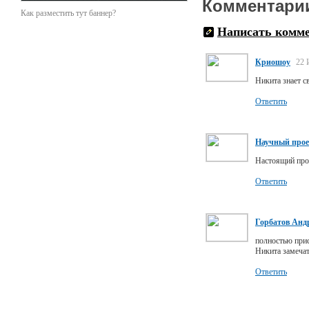
Комментари
Как разместить тут баннер?
Написать комм
Криошоу
22 
Никита знает с
Ответить
Научный прое
Настоящий проф
Ответить
Горбатов Анд
полностью при
Никита замечат
Ответить