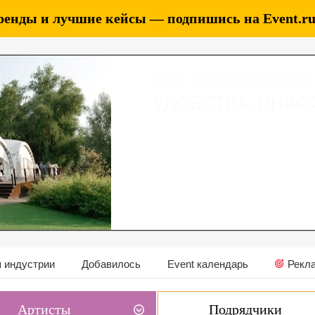
ренды и лучшие кейсы — подпишись на Event.ru 
 индустрии
Добавилось
Event календарь
Рекл
Артисты
Подрядчики