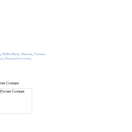
н
,
HitBoxBand
,
Максим
,
Татьяна
tov
,
Personal-for-event
,
там Солнцев