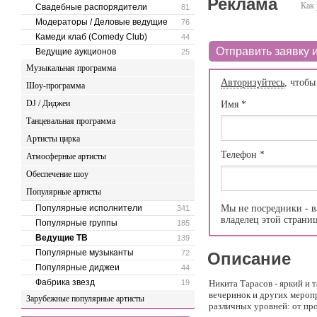
Реклама
Как 
Свадебные распорядители
81
Модераторы / Деловые ведущие
76
Камеди клаб (Comedy Club)
44
Отправить заявку и
Ведущие аукционов
25
Музыкальная программа
Авторизуйтесь
, чтобы
Шоу-программа
DJ / Диджеи
Имя
*
Танцевальная программа
Артисты цирка
Телефон
*
Атмосферные артисты
Обеспечение шоу
Популярные артисты
Популярные исполнители
Мы не посредники - в
341
владелец этой страни
Популярные группы
185
Ведущие ТВ
139
Популярные музыканты
72
Описание
Популярные диджеи
44
Фабрика звезд
19
Никита Тарасов - яркий и
вечеринок и других мероп
Зарубежные популярные артисты
различных уровней: от пр