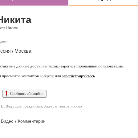
Никита
сов Никита
 дней
ссия / Москва
нтактные данные доступны только зарегистрированным пользователям.
я просмотра контактов
войдите
или
зарегистрируйтесь
.
Сообщить об ошибке
ТВ
,
Ведущие праздников
,
Актеры театра и кино
/
Видео
Комментарии