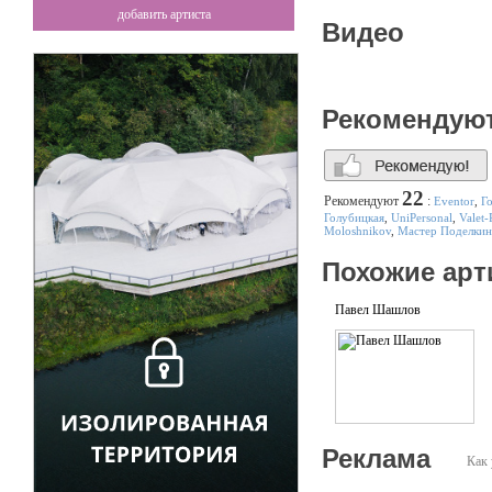
добавить артиста
Видео
Рекомендую
22
Рекомендуют
:
Eventor
,
Г
Голубицкая
,
UniPersonal
,
Valet-
Moloshnikov
,
Мастер Поделкин
Похожие арт
Павел Шашлов
Реклама
Как 