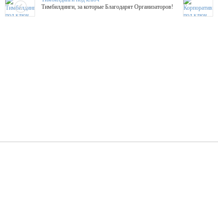
Тимбилдинги, за которые Благодарят Организаторов!
Жажда Творчества
ТОПовые мастер-классы на мероприятие! Гибкие цены!
ShowTex - Декор и Ди
Мас
ShowTex - производитель огнестойких декораций
ТОП
Группа «Москвичка»
3D 
Настроение, стиль, настоящий драйв в Ваш день!
Кажд
ПК Киловатт Уфа
Вячеслав Вер
Техническое обеспечение мероприятий
Ведущий - за 