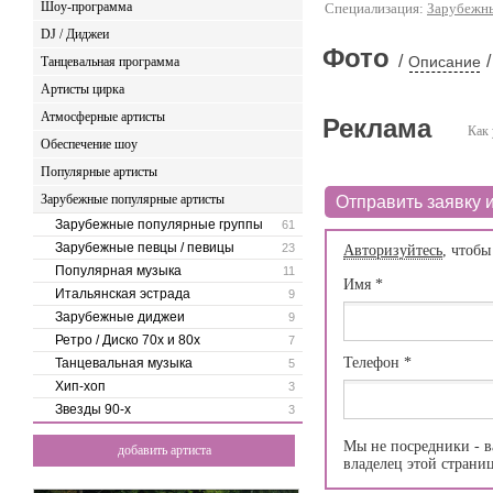
Шоу-программа
Специализация:
Зарубежн
DJ / Диджеи
Фото
/
/
Описание
Танцевальная программа
Артисты цирка
Атмосферные артисты
Реклама
Как 
Обеспечение шоу
Популярные артисты
Зарубежные популярные артисты
Отправить заявку и
Зарубежные популярные группы
61
Зарубежные певцы / певицы
23
Авторизуйтесь
, чтобы
Популярная музыка
11
Имя
*
Итальянская эстрада
9
Зарубежные диджеи
9
Ретро / Диско 70х и 80х
7
Телефон
*
Танцевальная музыка
5
Хип-хоп
3
Звезды 90-х
3
Мы не посредники - в
добавить артиста
владелец этой страни