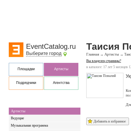
Таисия П
EventCatalog.ru
Выберите город
Главная
Артисты
→
→
Таи
Вы владелец страницы?
в каталоге: 17 лет 5 месяцев 1
Площадки
Артисты
Ук
Подрядчики
Агентства
Ко
по
Дл
Артисты
Ведущие
Добавить в избранное
Музыкальная программа