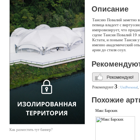
Описание
Таисию Повалий заметно в
певица владеет с виртуозн
импровизирует, что прида
сцене Таисия Повалий 19 л
Кстати, и поныне Таисия у
именно академический опы
арии до стиля соул.
Рекомендую
3
Рекомендуют
:
UniPersonal
,
Похожие арт
Макс Барских
Как разместить тут баннер?