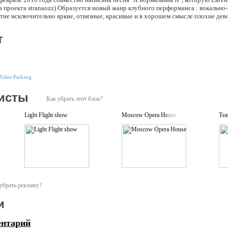
а проекта stranaozz) Образуется новый жанр клубного перформанса : вокальн
ие исключительно яркие, отвязные, красивые и в хорошем смысле плохие девоч
т
Valet-Parking
исты
Как убрать этот блок?
Light Flight show
Moscow Opera House
Теа
убрать рекламу?
и
ентарий