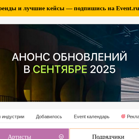
ренды и лучшие кейсы — подпишись на Event.ru 
 индустрии
Добавилось
Event календарь
Рекл
Артисты
Подрядчики