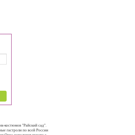
ик-костюмов "Райский сад".
ные гастроли по всей России
ия Озма исполняет вместе с