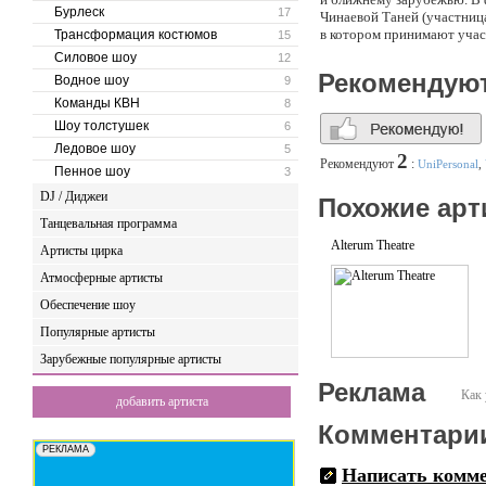
Бурлеск
17
Чинаевой Таней (участниц
в котором принимают участ
Трансформация костюмов
15
Силовое шоу
12
Рекомендую
Водное шоу
9
Команды КВН
8
Шоу толстушек
6
Ледовое шоу
5
2
Рекомендуют
:
UniPersonal
,
Пенное шоу
3
DJ / Диджеи
Похожие арт
Танцевальная программа
Alterum Theatre
Артисты цирка
Атмосферные артисты
Обеспечение шоу
Популярные артисты
Зарубежные популярные артисты
Реклама
Как 
добавить артиста
Комментари
Написать комм