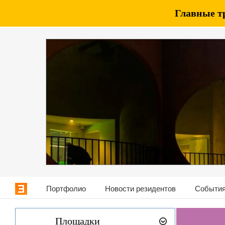
Главные т
Портфолио
Новости резидентов
События
Площадки