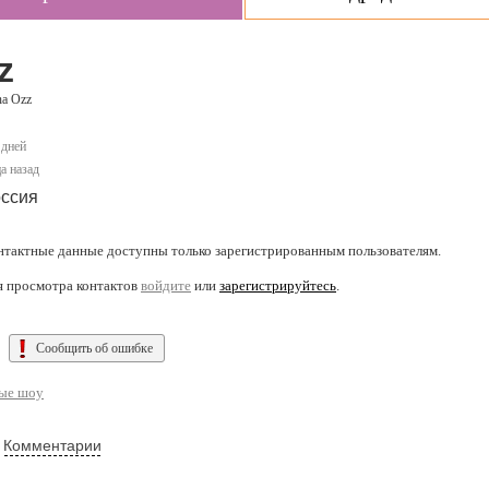
z
na Ozz
 дней
а назад
ссия
нтактные данные доступны только зарегистрированным пользователям.
я просмотра контактов
войдите
или
зарегистрируйтесь
.
Сообщить об ошибке
ые шоу
Комментарии