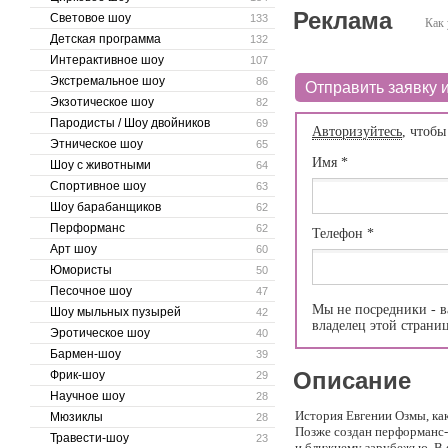
Реклама
Световое шоу
133
Как 
Детская программа
132
Интерактивное шоу
107
Экстремальное шоу
86
Отправить заявку и
Экзотическое шоу
82
Пародисты / Шоу двойников
69
Авторизуйтесь
, чтобы
Этническое шоу
65
Имя
*
Шоу с животными
64
Спортивное шоу
63
Шоу барабанщиков
62
Перформанс
62
Телефон
*
Арт шоу
60
Юмористы
50
Песочное шоу
47
Мы не посредники - в
Шоу мыльных пузырей
42
владелец этой страни
Эротическое шоу
40
Бармен-шоу
39
Описание
Фрик-шоу
29
Научное шоу
28
История Евгении Озмы, как
Мюзиклы
28
Позже создан перформанс-т
Травести-шоу
23
и ближнему зарубежью. В ф