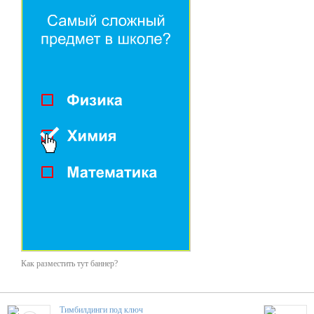
Как разместить тут баннер?
Тимбилдинги под ключ