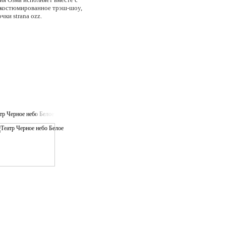
о-костюмированное трэш-шоу,
ки strana ozz.
тр Черное небо Белое