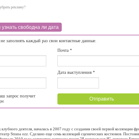
убрать рекламу?
 узнать свободна ли дата
 не заполнять каждый раз свои контактные данные.
Почта
*
Дата выступления
*
аш запрос получит
Отправить
цы.
 клубного деятеля, началась в 2007 году с создания своей первой коллекции фр
еатр Strana ozz. Сделано еще семь коллекций сценических костюмов. Постоян
еврале 2010 года совместно написана песня "Я нормальная Я", которую Евген