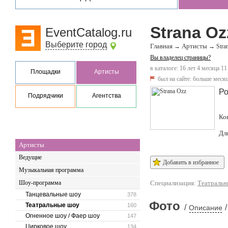
Strana Oz
EventCatalog.ru
Выберите город
Главная
Артисты
→
→
Stra
Вы владелец страницы?
в каталоге: 16 лет 4 месяца 11
Площадки
Артисты
был на сайте:
больше месяц
Ро
Подрядчики
Агентства
Ко
Дл
Артисты
Ведущие
Добавить в избранное
Музыкальная программа
Шоу-программа
Специализация:
Театральн
Танцевальные шоу
378
Фото
Театральные шоу
160
/
/
Описание
Огненное шоу / Фаер шоу
147
Цирковое шоу
134