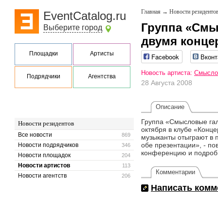
Главная
→
Новости резиденто
EventCatalog.ru
Группа «Смы
Выберите город
двумя конце
Площадки
Артисты
Facebook
Вконт
Новость артиста:
Смысло
Подрядчики
Агентства
28 Августа 2008
Описание
Группа «Смысловые гал
Новости резидентов
октября в клубе «Конце
Все новости
869
музыканты отыграют в п
обе презентации», - по
Новости подрядчиков
346
конференцию и подробн
Новости площадок
204
Новости артистов
113
Комментарии
Новости агентств
206
Написать комм