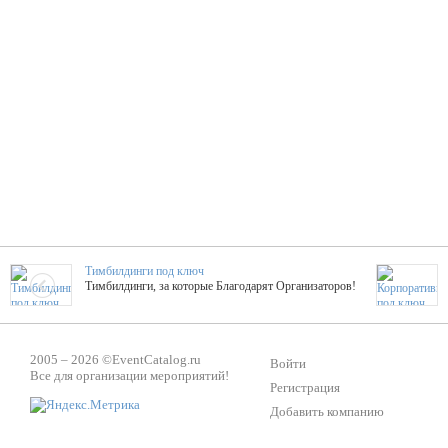
Тимбилдинги под ключ
Тимбилдинги, за которые Благодарят Организаторов!
Жажда Творчества
2005 – 2026 ©
EventCatalog.ru
ТОПовые мастер-классы на мероприятие! Гибкие цены!
Войти
Все для организации мероприятий!
Регистрация
Добавить компанию
ShowTex - Декор и Ди
Мас
ShowTex - производитель огнестойких декораций
ТОП