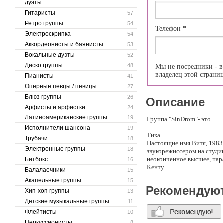
дуэты
Гитаристы
57
Ретро группы
54
Телефон
*
Электроскрипка
54
Аккордеонисты и баянисты
53
Вокальные дуэты
52
Диско группы
48
Мы не посредники - в
владелец этой страни
Пианисты
41
Оперные певцы / певицы
27
Блюз группы
26
Описание
Арфисты и арфистки
24
Латиноамериканские группы
19
Группа "SinDrom"- это
Исполнители шансона
19
Тика
Трубачи
18
Настоящие имя Витя, 1983 
Электронные группы
18
звукорежиссером на студии
неоконченное высшее, пара
Битбокс
16
Кенту
Балалаечники
15
Настоящие имя Паша, 1983
Акапельные группы
15
группе: организация конце
Рекомендую
Хип-хоп группы
крупной компании.
13
Герик
Детские музыкальные группы
11
Настоящие имя Женя, 1984
Флейтисты
10
Гнесинку по классу скрипк
Перкуссионисты
8
Dj Препарат