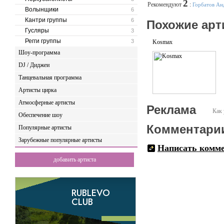
2
Рекомендуют
:
Горбатов Ан
Настоящие имя Сергей, 198
Волынщики
6
студии, кладет запилы в т
Кантри группы
6
Похожие арт
Гусляры
3
Регги группы
3
Kosmax
Шоу-программа
DJ / Диджеи
Танцевальная программа
Артисты цирка
Атмосферные артисты
Реклама
Как 
Обеспечение шоу
Комментари
Популярные артисты
Зарубежные популярные артисты
Написать комм
добавить артиста