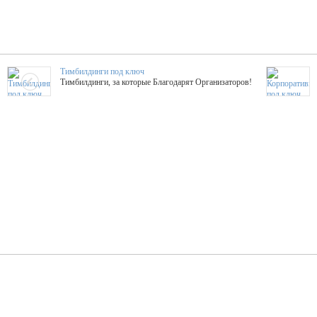
Тимбилдинги под ключ
Тимбилдинги, за которые Благодарят Организаторов!
Жажда Творчества
ТОПовые мастер-классы на мероприятие! Гибкие цены!
ShowTex - Декор и Ди
Мас
ShowTex - производитель огнестойких декораций
ТОП
Группа «Москвичка»
3D 
Настроение, стиль, настоящий драйв в Ваш день!
Кажд
ПК Киловатт Уфа
Вячеслав Вер
Техническое обеспечение мероприятий
Ведущий - за 