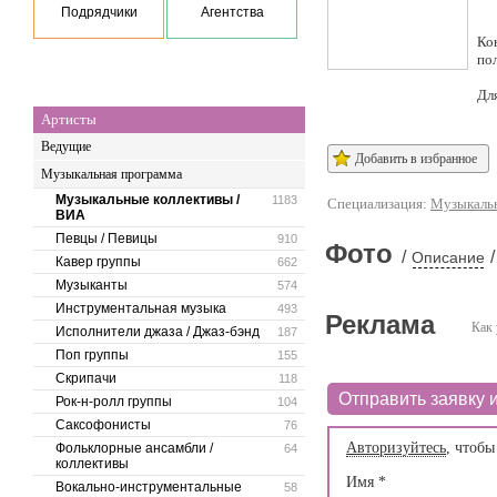
Подрядчики
Агентства
Ко
по
Дл
Артисты
Ведущие
Добавить в избранное
Музыкальная программа
Музыкальные коллективы /
1183
Специализация:
Музыкальн
ВИА
Певцы / Певицы
910
Фото
/
/
Описание
Кавер группы
662
Музыканты
574
Инструментальная музыка
493
Реклама
Как 
Исполнители джаза / Джаз-бэнд
187
Поп группы
155
Скрипачи
118
Отправить заявку и
Рок-н-ролл группы
104
Саксофонисты
76
Авторизуйтесь
, чтобы
Фольклорные ансамбли /
64
коллективы
Имя
*
Вокально-инструментальные
58