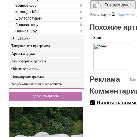
Водное шоу
9
Команды КВН
8
2
Рекомендуют
:
Горбатов Ан
Шоу толстушек
6
Ледовое шоу
5
Похожие арт
Пенное шоу
3
Stunt
DJ / Диджеи
Танцевальная программа
Артисты цирка
Атмосферные артисты
Обеспечение шоу
Популярные артисты
Реклама
Как 
Зарубежные популярные артисты
Комментари
добавить артиста
Написать комм