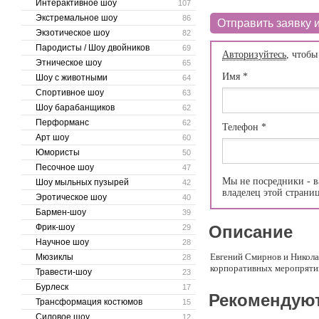
Интерактивное шоу
107
Экстремальное шоу
86
Отправить заявку и
Экзотическое шоу
82
Пародисты / Шоу двойников
69
Авторизуйтесь
, чтобы
Этническое шоу
65
Имя
*
Шоу с животными
64
Спортивное шоу
63
Шоу барабанщиков
62
Перформанс
62
Телефон
*
Арт шоу
60
Юмористы
50
Песочное шоу
47
Мы не посредники - в
Шоу мыльных пузырей
42
владелец этой страни
Эротическое шоу
40
Бармен-шоу
39
Фрик-шоу
Описание
29
Научное шоу
28
Евгений Смирнов и Никола
Мюзиклы
28
корпоративных меропрятий
Травести-шоу
23
Бурлеск
17
Рекомендую
Трансформация костюмов
15
Силовое шоу
12