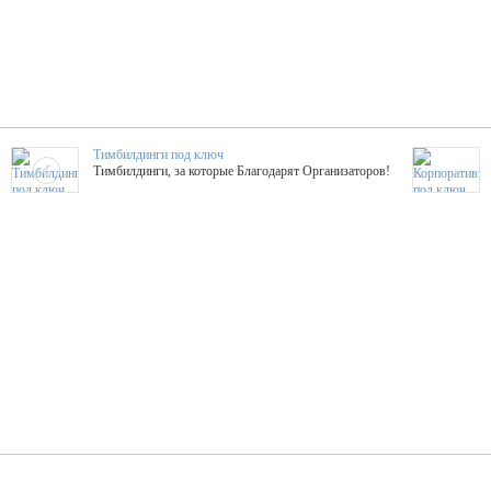
Тимбилдинги под ключ
Тимбилдинги, за которые Благодарят Организаторов!
Жажда Творчества
ТОПовые мастер-классы на мероприятие! Гибкие цены!
ShowTex - Декор и Ди
Мас
ShowTex - производитель огнестойких декораций
ТОП
Группа «Москвичка»
3D 
Настроение, стиль, настоящий драйв в Ваш день!
Кажд
ПК Киловатт Уфа
Вячеслав Вер