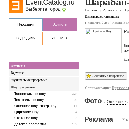
Шарабан
EventCatalog.ru
Выберите город
Главная
Артисты
→
→
Шар
Вы владелец страницы?
в каталоге: 6 лет 4 месяца 5 д
Площадки
Артисты
Ро
Подрядчики
Агентства
Ко
по
Дл
Артисты
Ведущие
Добавить в избранное
Музыкальная программа
Шоу-программа
Специализация:
Цирковое
Танцевальные шоу
378
Фото
Театральные шоу
160
/
/
Описание
Огненное шоу / Фаер шоу
147
Цирковое шоу
134
Реклама
Световое шоу
133
Как 
Детская программа
132