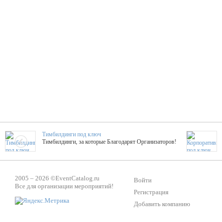
Тимбилдинги под ключ
Тимбилдинги, за которые Благодарят Организаторов!
Жажда Творчества
2005 – 2026 ©
EventCatalog.ru
ТОПовые мастер-классы на мероприятие! Гибкие цены!
Войти
Все для организации мероприятий!
Регистрация
Добавить компанию
ShowTex - Декор и Ди
Мас
ShowTex - производитель огнестойких декораций
ТОП