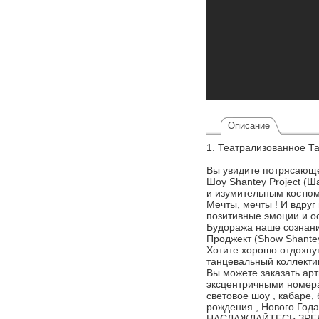
Описание
1. Театрализованное 
Вы увидите потрясающ
Шоу Shantey Project (Ш
и изумительным костюм
Мечты, мечты ! И вдру
позитивные эмоции и о
Будоража наше сознани
Проджект (Show Shantey
Хотите хорошо отдохну
танцевальный коллекти
Вы можете заказать ар
эксцентричными номера
световое шоу , кабаре,
рождения , Нового Года
НАСЛАЖДАЙТЕСЬ ЗРЕ