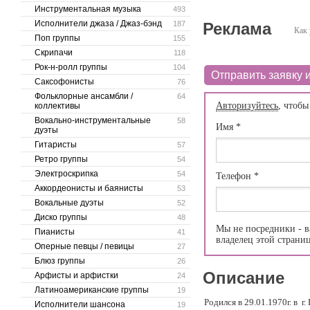
Инструментальная музыка
493
Исполнители джаза / Джаз-бэнд
187
Реклама
Как 
Поп группы
155
Скрипачи
118
Рок-н-ролл группы
104
Отправить заявку и
Саксофонисты
76
Фольклорные ансамбли /
64
Авторизуйтесь
, чтобы
коллективы
Вокально-инструментальные
58
Имя
*
дуэты
Гитаристы
57
Ретро группы
54
Электроскрипка
54
Телефон
*
Аккордеонисты и баянисты
53
Вокальные дуэты
52
Диско группы
48
Мы не посредники - в
Пианисты
41
владелец этой страни
Оперные певцы / певицы
27
Блюз группы
26
Описание
Арфисты и арфистки
24
Латиноамериканские группы
19
Родился в 29.01.1970г. в г
Исполнители шансона
19