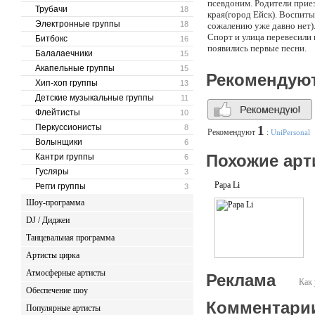
псевдоним. Родители приез
Трубачи
18
края(город Ейск). Воспиты
Электронные группы
18
сожалению уже давно нет)
Спорт и улица перевесили и
Битбокс
16
появились первые песни.
Балалаечники
15
Акапельные группы
15
Рекомендую
Хип-хоп группы
13
Детские музыкальные группы
11
Флейтисты
10
Перкуссионисты
8
1
Рекомендуют
:
UniPersonal
Волынщики
6
Похожие арт
Кантри группы
6
Гусляры
3
Papa Li
Регги группы
3
Шоу-программа
DJ / Диджеи
Танцевальная программа
Артисты цирка
Атмосферные артисты
Реклама
Как 
Обеспечение шоу
Комментари
Популярные артисты