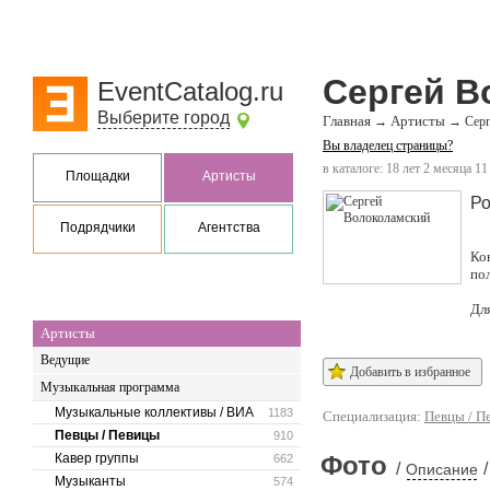
Сергей В
EventCatalog.ru
Выберите город
Главная
Артисты
→
→
Сер
Вы владелец страницы?
в каталоге: 18 лет 2 месяца 11
Площадки
Артисты
Ро
Подрядчики
Агентства
Ко
по
Дл
Артисты
Ведущие
Добавить в избранное
Музыкальная программа
Музыкальные коллективы / ВИА
1183
Специализация:
Певцы / П
Певцы / Певицы
910
Кавер группы
Фото
662
/
/
Описание
Музыканты
574