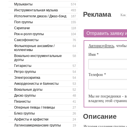
Музыканты
574
Инструментальная музыка
493
Реклама
Как 
Исполнители джаза / Джаз-бэнд
187
Поп группы
155
Скрипачи
118
Отправить заявку и
Рок-н-ролл группы
104
Саксофонисты
76
Авторизуйтесь
, чтобы
Фольклорные ансамбли /
64
коллективы
Имя
*
Вокально-инструментальные
58
дуэты
Гитаристы
57
Ретро группы
54
Телефон
*
Электроскрипка
54
Аккордеонисты и баянисты
53
Вокальные дуэты
52
Диско группы
48
Мы не посредники - в
владелец этой страни
Пианисты
41
Оперные певцы / певицы
27
Блюз группы
26
Описание
Арфисты и арфистки
24
Латиноамериканские группы
19
История создания группы 