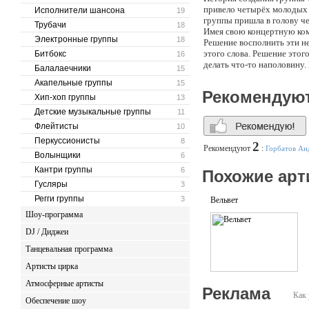
привело четырёх молодых 
Исполнители шансона
19
группы пришла в голову че
Трубачи
18
Имея свою концертную ком
Электронные группы
18
Решение восполнить эти 
этого слова. Решение этог
Битбокс
16
делать что-то наполовину.
Балалаечники
15
способного дарить людям 
Акапельные группы
15
себе не только молодеж, н
Рекомендую
Хип-хоп группы
Девушки – претендентки с
13
Очень многим так и не уда
Детские музыкальные группы
11
не напрасен. - 4 очароват
Флейтисты
10
его изначально так, что у
Перкуссионисты
8
Марина – эти 4 имени в бл
2
Рекомендуют
:
Горбатов Ан
получится… - почему? спр
Волынщики
6
профессиональные качества
Кантри группы
6
Похожие арт
создания этого коллектива
Гусляры
3
своим творчеством и красо
за их творчеством.
Регги группы
3
Вельвет
Шоу-программа
DJ / Диджеи
Танцевальная программа
Артисты цирка
Атмосферные артисты
Реклама
Как 
Обеспечение шоу