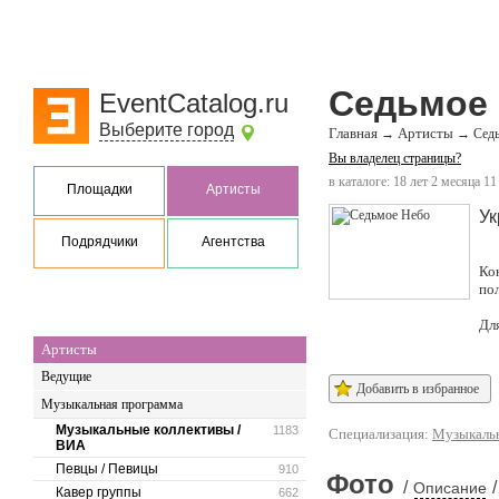
Седьмое
EventCatalog.ru
Выберите город
Главная
Артисты
→
→
Сед
Вы владелец страницы?
в каталоге: 18 лет 2 месяца 11
Площадки
Артисты
Ук
Подрядчики
Агентства
Ко
по
Дл
Артисты
Ведущие
Добавить в избранное
Музыкальная программа
Музыкальные коллективы /
1183
Специализация:
Музыкальн
ВИА
Певцы / Певицы
910
Фото
/
/
Описание
Кавер группы
662