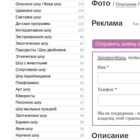
Фото
/
/
Описание
Огненное шоу / Фаер шоу
147
Цирковое шоу
134
Световое шоу
133
Реклама
Детская программа
Как 
132
Интерактивное шоу
107
Экстремальное шоу
86
Экзотическое шоу
Отправить заявку и
82
Пародисты / Шоу двойников
69
Этническое шоу
65
Авторизуйтесь
, чтобы
Шоу с животными
64
Имя
*
Спортивное шоу
63
Шоу барабанщиков
62
Перформанс
62
Арт шоу
Телефон
*
60
Юмористы
50
Песочное шоу
47
Шоу мыльных пузырей
42
Мы не посредники - в
Эротическое шоу
40
владелец этой страни
Бармен-шоу
39
Фрик-шоу
29
Описание
Научное шоу
28