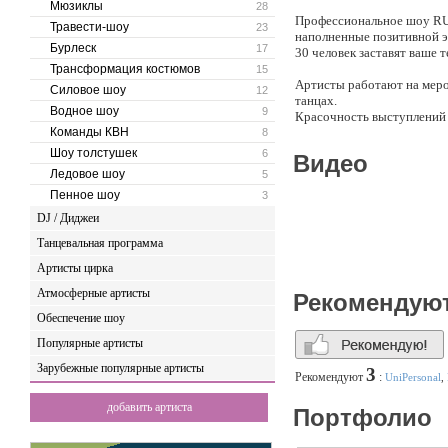
Мюзиклы
28
Профессиональное шоу RUS
Травести-шоу
23
наполненные позитивной э
Бурлеск
17
30 человек заставят ваше т
Трансформация костюмов
15
Артисты работают на меро
Силовое шоу
12
танцах.
Водное шоу
9
Красочность выступлений 
Команды КВН
на праздник с нашим участ
8
Шоу толстушек
6
Видео
Ледовое шоу
5
Пенное шоу
3
DJ / Диджеи
Танцевальная программа
Артисты цирка
Атмосферные артисты
Рекомендую
Обеспечение шоу
Популярные артисты
Зарубежные популярные артисты
3
Рекомендуют
:
UniPersonal
,
добавить артиста
Портфолио