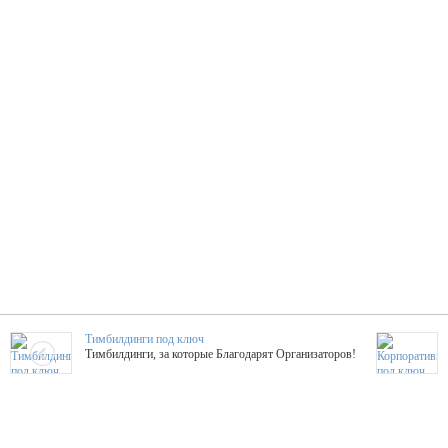
Тимбилдинги под ключ
Тимбилдинги, за которые Благодарят Организаторов!
Жажда Творчества
ТОПовые мастер-классы на мероприятие! Гибкие цены!