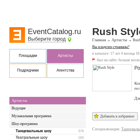
Rush Styl
EventCatalog.ru
Выберите город
Главная
Артисты
→
→
Rush
Вы владелец страницы?
в каталоге: 17 лет 4 месяца 18
Площадки
Артисты
был на сайте:
больше месяц
Ро
Подрядчики
Агентства
Ко
по
Дл
Артисты
Ведущие
Музыкальная программа
Добавить в избранное
Шоу-программа
Специализация:
Танцевал
Танцевальные шоу
378
Театральные шоу
160