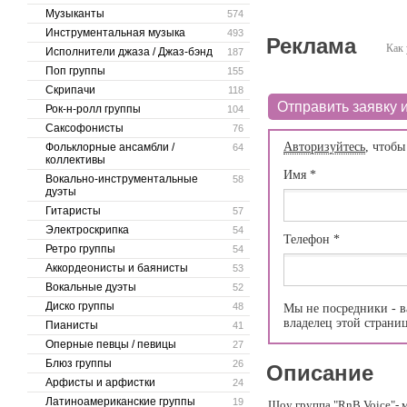
Музыканты
574
Инструментальная музыка
493
Реклама
Как 
Исполнители джаза / Джаз-бэнд
187
Поп группы
155
Скрипачи
118
Отправить заявку и
Рок-н-ролл группы
104
Саксофонисты
76
Авторизуйтесь
, чтобы
Фольклорные ансамбли /
64
коллективы
Имя
*
Вокально-инструментальные
58
дуэты
Гитаристы
57
Электроскрипка
54
Телефон
*
Ретро группы
54
Аккордеонисты и баянисты
53
Вокальные дуэты
52
Диско группы
48
Мы не посредники - в
владелец этой страни
Пианисты
41
Оперные певцы / певицы
27
Блюз группы
26
Описание
Арфисты и арфистки
24
Латиноамериканские группы
19
Шоу группа "RnB Voice"- 