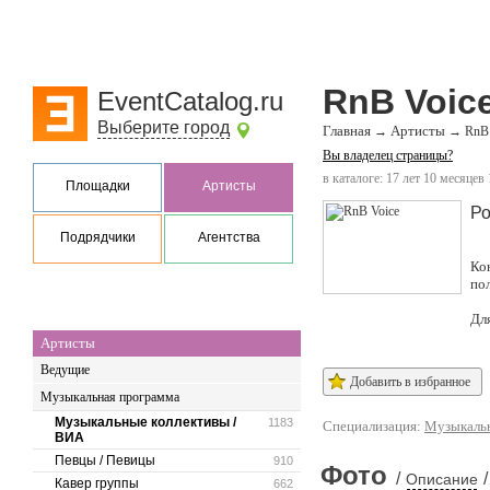
RnB Voic
EventCatalog.ru
Выберите город
Главная
Артисты
→
→
RnB 
Вы владелец страницы?
в каталоге: 17 лет 10 месяцев
Площадки
Артисты
Ро
Подрядчики
Агентства
Ко
по
Дл
Артисты
Ведущие
Добавить в избранное
Музыкальная программа
Музыкальные коллективы /
1183
Специализация:
Музыкальн
ВИА
Певцы / Певицы
910
Фото
/
/
Описание
Кавер группы
662