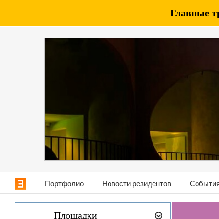
Главные т
Портфолио
Новости резидентов
События
Площадки