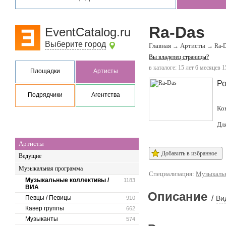
Ra-Das
EventCatalog.ru
Выберите город
Главная
Артисты
→
→
Ra-
Вы владелец страницы?
в каталоге: 15 лет 6 месяцев 1
Площадки
Артисты
Ро
Подрядчики
Агентства
Ко
Дл
Артисты
Добавить в избранное
Ведущие
Музыкальная программа
Специализация:
Музыкальн
Музыкальные коллективы /
1183
ВИА
Описание
/
Певцы / Певицы
Ви
910
Кавер группы
662
Музыканты
574