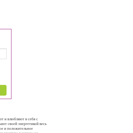
т и влюбляют в себя с
ают своей энергетикой весь
лое и положительное