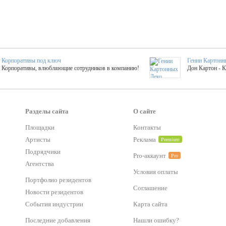
Корпоративы под ключ
Гении Картонн
Корпоративы, влюбляющие сотрудников в компанию!
Дон Картон - 
Выездные мастер-клас
Группа KAL
Более 420 мастер-классов на выезде на мероприятие!
Яркое музыка
Разделы сайта
О сайте
Площадки
Контакты
тер-классы
Букинг компания №1
Артисты
Реклама
Premium
 25 активностей! Смета за 15 минут!
Оперативная информация о люб
Подрядчики
Pro-аккаунт
Pro
Агентства
Условия оплаты
Mapping
Хотите весело?
Портфолио резидентов
ый второй заказ контента со скидкой в 15%
Темпераментные балканс
Соглашение
Новости резидентов
События индустрии
Карта сайта
-STREET™
Последние добавления
Нашли ошибку?
тический БАР от 50 000 р.