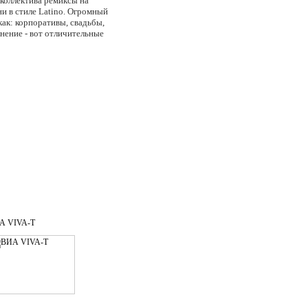
 коллектива ремиксы на
ни в стиле Latino. Огромный
как: корпоративы, свадьбы,
нение - вот отличительные
ные эмоции и хорошее
ов, а так же записывают
А VIVA-T