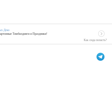
ых Деко
Картонные Тимбилдинги и Праздники!
Как сюда попасть?
EIDOSKOP
льное событие вашего праздника!
ых зарубежных артистах
ПК Киловатт Уфа
кие хиты от Паши Парфения!
Техническое обеспечение мероприятий