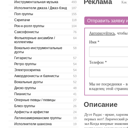
Реклама
Инструментальная музыка
493
Как 
Исполнители джаза / Джаз-бэнд
187
Поп группы
155
Скрипачи
118
Отправить заявку и
Рок-н-ролл группы
104
Саксофонисты
76
Авторизуйтесь
, чтобы
Фольклорные ансамбли /
64
коллективы
Имя
*
Вокально-инструментальные
58
дуэты
Гитаристы
57
Телефон
*
Ретро группы
54
Электроскрипка
54
Аккордеонисты и баянисты
53
Вокальные дуэты
52
Мы не посредники - в
Диско группы
48
владелец этой страни
Пианисты
41
Оперные певцы / певицы
27
Описание
Блюз группы
26
Арфисты и арфистки
24
Дуэт Радас - яркие, хари
Латиноамериканские группы
19
первых нот! Лирический р
зал Когда впервые знакоми
Исполнители шансона
19