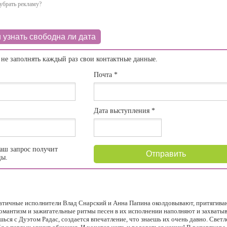
убрать рекламу?
 узнать свободна ли дата
 не заполнять каждый раз свои контактные данные.
Почта
*
Дата выступления
*
аш запрос получит
Отправить
цы.
зматичные исполнители Влад Снарский и Анна Папина околдовывают, притягиваю
омантизм и зажигательные ритмы песен в их исполнении наполняют и захватыв
шься с Дуэтом Радас, создается впечатление, что знаешь их очень давно. Свет