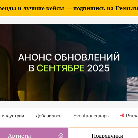
ренды и лучшие кейсы — подпишись на Event.ru 
 индустрии
Добавилось
Event календарь
Рекл
Артисты
Подрядчики