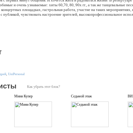
я с первых минут общения. И хочется жить и радоваться жизни! В репертуаре
бимые и очень узнаваемые: хиты 60,70, 80, 90х гг., а так же танцевальные пес
концертных площадках, гастрольная работа, участие на таких мероприятиях, 
с публикой, чувствовать настроение зрителей, высокопрофессиональное испол
а "Ра-дас". Задача коллектива - дарить людям Радость. Главное кредо - радост
лушателей. Дуэт Радас поет не только кавер-версии и ремиксы любимых шлягер
т
дрей
,
UniPersonal
исты
Как убрать этот блок?
Мини Купер
Седьмой этаж
ВИ