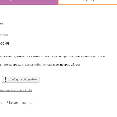
Das
5 дней
ссия
нтактные данные доступны только зарегистрированным пользователям.
я просмотра контактов
войдите
или
зарегистрируйтесь
.
Сообщить об ошибке
ые коллективы / ВИА
/
део
Комментарии