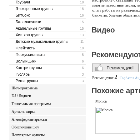
настроение охватывает теб
Трубачи
18
многие известные песни, лю
Электронные группы
18
опыт работы на различных 
банкеты. Умение общаться 
Битбокс
16
черты замечательного дуэт
Балалаечники
15
настроение у зрителей и с
Видео
Акапельные группы
15
авторские песни. .
Хип-хоп группы
13
Детские музыкальные группы
11
Флейтисты
10
Рекомендую
Перкуссионисты
8
Волынщики
6
Кантри группы
6
Гусляры
3
2
Рекомендуют
:
Горбатов Ан
Регги группы
3
Шоу-программа
Похожие арт
DJ / Диджеи
Monica
Танцевальная программа
Артисты цирка
Атмосферные артисты
Обеспечение шоу
Популярные артисты