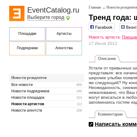
Главная
→
Новости резиденто
EventCatalog.ru
Тренд года:
Выберите город
Facebook
Вконт
Площадки
Артисты
Новость артиста:
Поющие
17 Июля 2012
Подрядчики
Агентства
Описание
Устали от привычных шо
представьте: все начин
Новости резидентов
широкие улыбки появля
же следующий? Ну конеч
Все новости
869
Неожиданность, сиюмин
Новости подрядчиков
346
немаловажно, что Ваш 
могут вписаться в любо
Новости площадок
204
запоминаясь гостям на
Новости артистов
113
Новости агентств
206
Комментарии
Написать комм