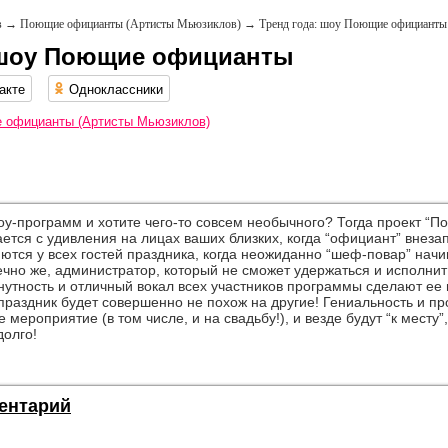
в
→
Поющие официанты (Артисты Мьюзиклов)
→
Тренд года: шоу Поющие официанты
 шоу Поющие официанты
акте
Одноклассники
 официанты (Артисты Мьюзиклов)
у-программ и хотите чего-то совсем необычного? Тогда проект “П
ается с удивления на лицах ваших близких, когда “официант” внез
ются у всех гостей праздника, когда неожиданно “шеф-повар” начи
но же, администратор, который не сможет удержаться и исполнит 
утность и отличный вокал всех участников программы сделают ее
праздник будет совершенно не похож на другие! Гениальность и пр
е мероприятие (в том числе, и на свадьбу!), и везде будут “к мест
долго!
ентарий