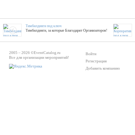
Тимбилдинги под ключ
Тимбилдинги, за которые Благодарят Организаторов!
Жажда Творчества
2005 – 2026 ©
EventCatalog.ru
ТОПовые мастер-классы на мероприятие! Гибкие цены!
Войти
Все для организации мероприятий!
Регистрация
Добавить компанию
ShowTex - Декор и Ди
Мас
ShowTex - производитель огнестойких декораций
ТОП
Группа «Москвичка»
3D 
Настроение, стиль, настоящий драйв в Ваш день!
Кажд
Вячеслав Верещака
BAR
Ведущий - за деньги! Яркие эмоции - в подарок!
Тема