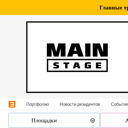
Главные т
Портфолио
Новости резидентов
События
Площадки