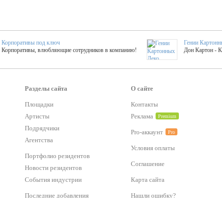
Корпоративы под ключ
Гении Картонн
Корпоративы, влюбляющие сотрудников в компанию!
Дон Картон - 
Выездные мастер-клас
Группа KAL
Более 420 мастер-классов на выезде на мероприятие!
Яркое музыка
Разделы сайта
О сайте
Площадки
Контакты
Артисты
Реклама
Premium
тер-классы
Букинг компания №1
 25 активностей! Смета за 15 минут!
Оперативная информация о люб
Подрядчики
Pro-аккаунт
Pro
Агентства
Условия оплаты
Mapping
Портфолио резидентов
Хотите весело?
ый второй заказ контента со скидкой в 15%
Темпераментные балканс
Соглашение
Новости резидентов
События индустрии
Карта сайта
-STREET™
Последние добавления
Нашли ошибку?
тический БАР от 50 000 р.
Event календарь