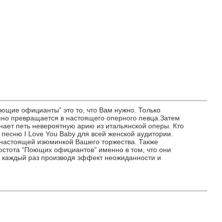
оющие официанты” это то, что Вам нужно. Только
апно превращается в настоящего оперного певца.Затем
нает петь невероятную арию из итальянской оперы. Кто
песню I Love You Baby для всей женской аудитории.
 настоящей изюминкой Вашего торжества. Также
остота “Поющих официантов” именно в том, что они
у”, каждый раз производя эффект неожиданности и