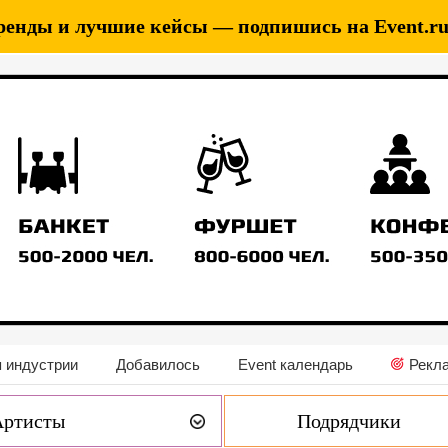
ренды и лучшие кейсы — подпишись на Event.ru 
 индустрии
Добавилось
Event календарь
Рекл
Артисты
Подрядчики