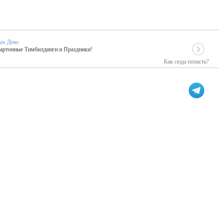
ых Деко
Картонные Тимбилдинги и Праздники!
Как сюда попасть?
EIDOSKOP
льное событие вашего праздника!
ых зарубежных артистах
ПК Киловатт Уфа
кие хиты от Паши Парфения!
Техническое обеспечение мероприятий