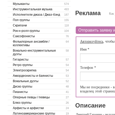
Музыканты
574
Инструментальная музыка
493
Реклама
Как 
Исполнители джаза / Джаз-бэнд
187
Поп группы
155
Скрипачи
118
Отправить заявку и
Рок-н-ролл группы
104
Саксофонисты
76
Авторизуйтесь
, чтобы
Фольклорные ансамбли /
64
коллективы
Имя
*
Вокально-инструментальные
58
дуэты
Гитаристы
57
Ретро группы
54
Телефон
*
Электроскрипка
54
Аккордеонисты и баянисты
53
Вокальные дуэты
52
Диско группы
48
Мы не посредники - в
владелец этой страни
Пианисты
41
Оперные певцы / певицы
27
Блюз группы
26
Описание
Арфисты и арфистки
24
Латиноамериканские группы
19
Дмитрий Гаранин – ведущи