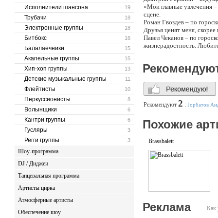
«Мои главные увлечения – 
Исполнители шансона
19
сцене.
Трубачи
18
Роман Гвоздев – по гороск
Электронные группы
18
Друзья ценят меня, скорее
Павел Чеканов – по горос
Битбокс
16
жизнерадостность. Любите
Балалаечники
15
Jameson.Обожаю Одри Хеп
Акапельные группы
15
Рекомендую
Хип-хоп группы
13
Детские музыкальные группы
11
Флейтисты
10
Перкуссионисты
8
2
Рекомендуют
:
Горбатов Ан
Волынщики
6
Кантри группы
6
Похожие арт
Гусляры
3
Регги группы
3
Brassbalett
Шоу-программа
DJ / Диджеи
Танцевальная программа
Артисты цирка
Атмосферные артисты
Реклама
Как 
Обеспечение шоу