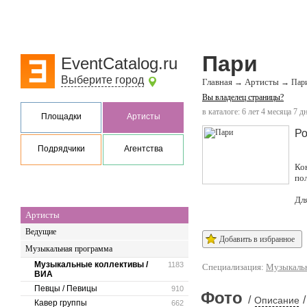
Пари
EventCatalog.ru
Выберите город
Главная
Артисты
→
→
Пар
Вы владелец страницы?
в каталоге: 6 лет 4 месяца 7 д
Площадки
Артисты
Ро
Подрядчики
Агентства
Ко
по
Дл
Артисты
Ведущие
Добавить в избранное
Музыкальная программа
Музыкальные коллективы /
1183
Специализация:
Музыкальн
ВИА
Певцы / Певицы
910
Фото
/
/
Описание
Кавер группы
662