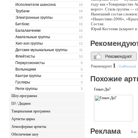
году как «Товарищество А
Исполнители шансона
19
ворот». Стиль группы — с
Трубачи
18
Нынешний состав сложился
Электронные группы
18
«Нашествие-2006», «Крылья
Состав:
Битбокс
16
Юрий Костенко (кларнет и 
Балалаечники
15
спектаклях и мюзиклах, в
Акапельные группы
15
Нилолай Сарабьянов (гитар
Рекомендую
Хип-хоп группы
MadDog, Неонавт, Brazil 
13
Герасимовым, джазовым са
Детские музыкальные группы
11
Владимир Гочуа (бас-гита
Флейтисты
10
Даниил «Ленц» Ленци (пер
Перкуссионисты
8
1
Рекомендуют
:
UniPersonal
Волынщики
6
Кантри группы
6
Похожие арт
Гусляры
3
Регги группы
3
Геныч Ди7
Шоу-программа
DJ / Диджеи
Танцевальная программа
Артисты цирка
Атмосферные артисты
Реклама
Как 
Обеспечение шоу