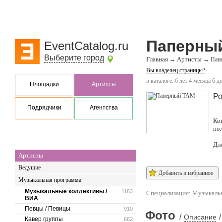
Паперны
EventCatalog.ru
Выберите город
Главная
Артисты
→
→
Пап
Вы владелец страницы?
в каталоге: 6 лет 4 месяца 6 д
Площадки
Артисты
Ро
Подрядчики
Агентства
Ко
по
Дл
Артисты
Ведущие
Добавить в избранное
Музыкальная программа
Музыкальные коллективы /
1183
Специализация:
Музыкальн
ВИА
Певцы / Певицы
910
Фото
/
/
Описание
Кавер группы
662