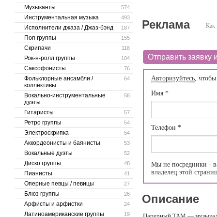
Музыканты
574
Инструментальная музыка
493
Реклама
Как 
Исполнители джаза / Джаз-бэнд
187
Поп группы
155
Скрипачи
118
Отправить заявку и
Рок-н-ролл группы
104
Саксофонисты
76
Авторизуйтесь
, чтобы
Фольклорные ансамбли /
64
коллективы
Имя
*
Вокально-инструментальные
58
дуэты
Гитаристы
57
Ретро группы
54
Телефон
*
Электроскрипка
54
Аккордеонисты и баянисты
53
Вокальные дуэты
52
Диско группы
48
Мы не посредники - в
владелец этой страни
Пианисты
41
Оперные певцы / певицы
27
Блюз группы
26
Описание
Арфисты и арфистки
24
Латиноамериканские группы
19
Паперный ТАМ — музыкаль