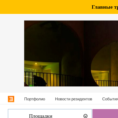
Главные т
Портфолио
Новости резидентов
События
Площадки