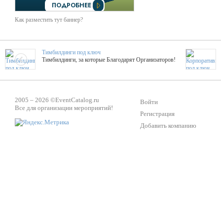
Как разместить тут баннер?
Тимбилдинги под ключ
Тимбилдинги, за которые Благодарят Организаторов!
Жажда Творчества
ТОПовые мастер-классы на мероприятие! Гибкие цены!
2005 – 2026 ©
EventCatalog.ru
Войти
Все для организации мероприятий!
Регистрация
Добавить компанию
ShowTex - Декор и Ди
Мас
ShowTex - производитель огнестойких декораций
ТОП
Группа «Москвичка»
3D 
Настроение, стиль, настоящий драйв в Ваш день!
Кажд
Вячеслав Верещака
BAR
Ведущий - за деньги! Яркие эмоции - в подарок!
Тема