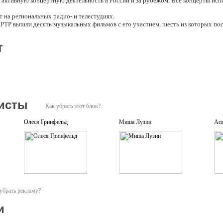
 активную концертную деятельность в России и за рубежом. Все концерты исп
 на региональных радио- и телестудиях.
на РТР вышли десять музыкальных фильмов с его участием, шесть из которых п
достоен звания «Глас Ангельский России» и награды «Ангел Трубящий».
т
лауреатом Царскосельской художественной премии "За постижение души русско
ну присвоено звание "Заслуженный Артист России"
исты
Как убрать этот блок?
Олеся Гринфельд
Миша Лузин
Ася
убрать рекламу?
и