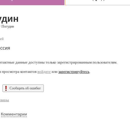
удин
г Погудин
ней
ссия
нтактные данные доступны только зарегистрированным пользователям.
я просмотра контактов
войдите
или
зарегистрируйтесь
.
Сообщить об ошибке
евицы
Комментарии