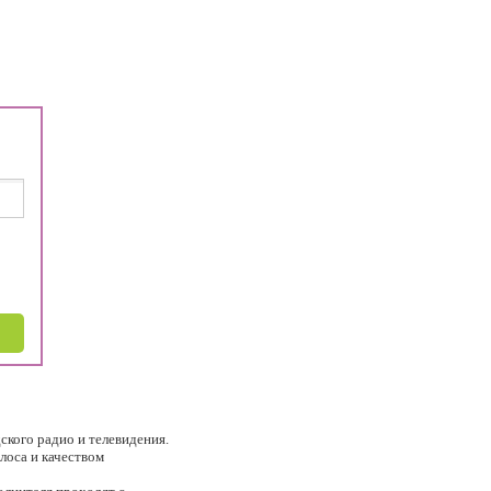
дского радио и телевидения.
лоса и качеством