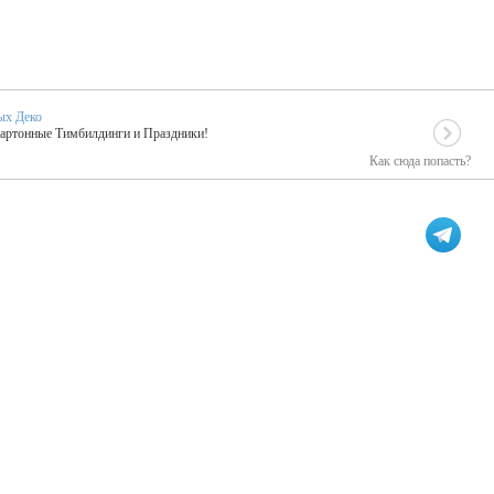
ых Деко
Картонные Тимбилдинги и Праздники!
Как сюда попасть?
EIDOSKOP
льное событие вашего праздника!
ых зарубежных артистах
ПК Киловатт Уфа
кие хиты от Паши Парфения!
Техническое обеспечение мероприятий