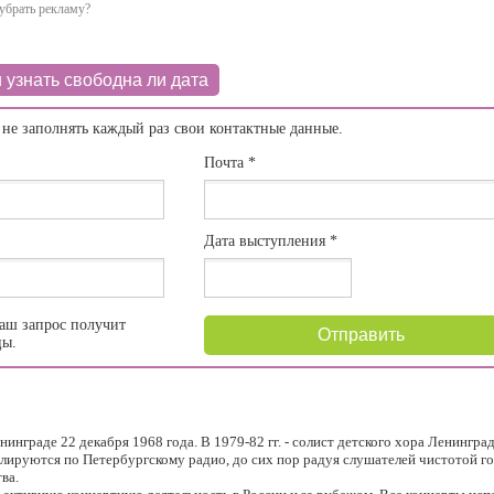
убрать рекламу?
 узнать свободна ли дата
 не заполнять каждый раз свои контактные данные.
Почта
*
Дата выступления
*
аш запрос получит
Отправить
цы.
нинграде 22 декабря 1968 года. В 1979-82 гг. - солист детского хора Ленингра
лируются по Петербургскому радио, до сих пор радуя слушателей чистотой го
ва.