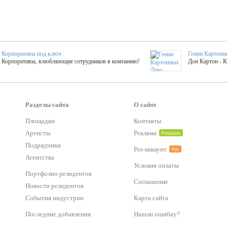
Корпоративы под ключ
Гении Картонн
Корпоративы, влюбляющие сотрудников в компанию!
Дон Картон - 
Выездные мастер-клас
Группа KAL
Более 420 мастер-классов на выезде на мероприятие!
Яркое музыка
Разделы сайта
О сайте
Площадки
Контакты
тер-классы
Букинг компания №1
Артисты
Реклама
Premium
 25 активностей! Смета за 15 минут!
Оперативная информация о люб
Подрядчики
Pro-аккаунт
Pro
Агентства
Условия оплаты
Mapping
Хотите весело?
Портфолио резидентов
ый второй заказ контента со скидкой в 15%
Темпераментные балканс
Соглашение
Новости резидентов
События индустрии
Карта сайта
-STREET™
Последние добавления
Нашли ошибку?
тический БАР от 50 000 р.
Event календарь