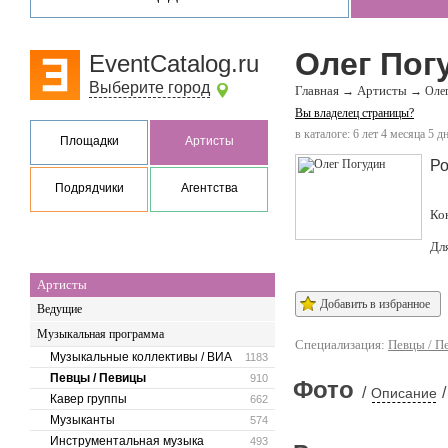
Олег Пог
EventCatalog.ru
Выберите город
Главная
Артисты
→
→
Оле
Вы владелец страницы?
в каталоге: 6 лет 4 месяца 5 д
Площадки
Артисты
Ро
Подрядчики
Агентства
Ко
Дл
Артисты
Добавить в избранное
Ведущие
Музыкальная программа
Специализация:
Певцы / П
Музыкальные коллективы / ВИА
1183
Певцы / Певицы
910
Фото
/
/
Описание
Кавер группы
662
Музыканты
574
Инструментальная музыка
493