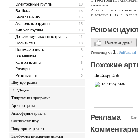
С 1993 года Погудин ведёт
Электронные группы
18
аншлагом.
Артист постоянно работает
Битбокс
16
В течение 1993-1996 гг. 
Балалаечники
15
творчеству исполнителя.
Акапельные группы
15
В 1997 году артист был у
Рекомендую
В 1999 году артист стал 
Хип-хоп группы
13
В 2004 году Олегу Погуди
Детские музыкальные группы
11
Флейтисты
10
Перкуссионисты
8
1
Рекомендуют
:
UniPersonal
Волынщики
6
Кантри группы
6
Похожие арт
Гусляры
3
Регги группы
The Krispy Krab
3
Шоу-программа
DJ / Диджеи
Танцевальная программа
Артисты цирка
Атмосферные артисты
Реклама
Как 
Обеспечение шоу
Комментари
Популярные артисты
Зарубежные популярные артисты