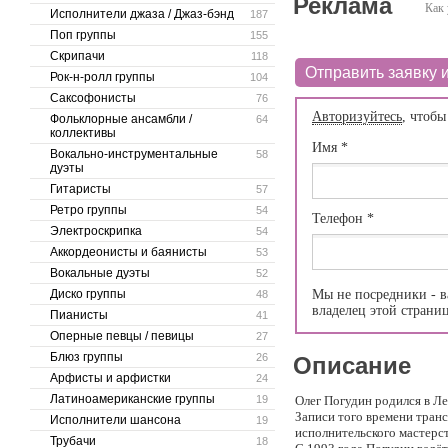
Реклама
Как 
Исполнители джаза / Джаз-бэнд
187
Поп группы
155
Скрипачи
118
Отправить заявку и
Рок-н-ролл группы
104
Саксофонисты
76
Авторизуйтесь
, чтобы
Фольклорные ансамбли /
64
коллективы
Имя
*
Вокально-инструментальные
58
дуэты
Гитаристы
57
Ретро группы
54
Телефон
*
Электроскрипка
54
Аккордеонисты и баянисты
53
Вокальные дуэты
52
Диско группы
Мы не посредники - в
48
владелец этой страни
Пианисты
41
Оперные певцы / певицы
27
Блюз группы
26
Описание
Арфисты и арфистки
24
Латиноамериканские группы
19
Олег Погудин родился в Ле
Записи того времени транс
Исполнители шансона
19
исполнительского мастерст
Трубачи
18