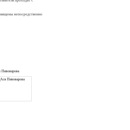
олнителя проходят с
освящены непосредственно
го романса"
 Пивоварова