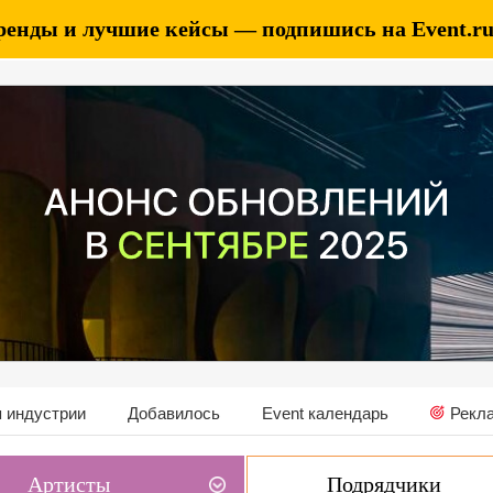
ренды и лучшие кейсы — подпишись на Event.ru 
 индустрии
Добавилось
Event календарь
Рекл
Артисты
Подрядчики